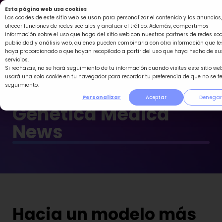
Ir
Esta página web usa cookies
al
Las cookies de este sitio web se usan para personalizar el contenido y los anuncios,
ofrecer funciones de redes sociales y analizar el tráfico. Además, compartimos
contenido
información sobre el uso que haga del sitio web con nuestros partners de redes soc
publicidad y análisis web, quienes pueden combinarla con otra información que le
haya proporcionado o que hayan recopilado a partir del uso que haya hecho de su
servicios.
Si rechazas, no se hará seguimiento de tu información cuando visites este sitio web
usará una sola cookie en tu navegador para recordar tu preferencia de que no se t
seguimiento.
Personalizar
Aceptar
Denegar
Genética Médica
News
Hacia un modelo más