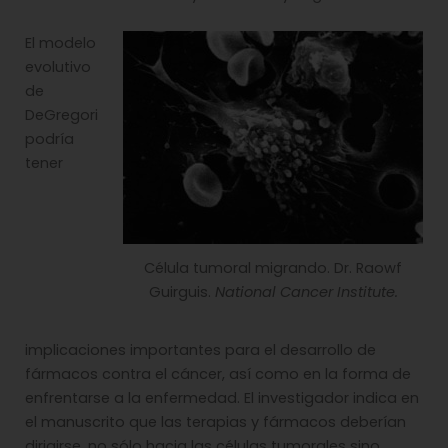
El modelo
evolutivo
de
DeGregori
podría
tener
Célula tumoral migrando. Dr. Raowf
Guirguis.
National Cancer Institute.
implicaciones importantes para el desarrollo de
fármacos contra el cáncer, así como en la forma de
enfrentarse a la enfermedad. El investigador indica en
el manuscrito que las terapias y fármacos deberían
dirigirse, no sólo hacia las células tumorales sino