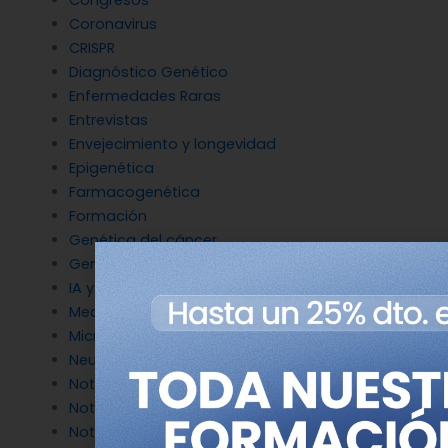
Congresos
Coronavirus
CRISPR
Diagnóstico Genético
Enfermedades Raras
Entrevistas
Envejecimiento y longevidad
Epigenética
Farmacogenética
Formación
Genética del cáncer
Genética en Cardiología
IA y Genómica
Medicina Reproductiva
Microbiología molecular
Neurociencia
Noticias de Genotipia
Noticias de investigación
Noticias patrocinadas