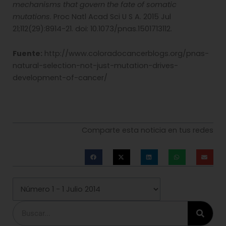
mechanisms that govern the fate of somatic
mutations
. Proc Natl Acad Sci U S A. 2015 Jul
21;112(29):8914-21. doi: 10.1073/pnas.1501713112.
Fuente:
http://www.coloradocancerblogs.org/pnas-
natural-selection-not-just-mutation-drives-
development-of-cancer/
Comparte esta noticia en tus redes
Buscar