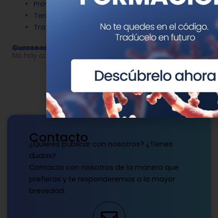
Proyectos
Terapia Génica
Tratamientos
Cursos relacionados
No hay cursos relacionados o imágenes disponibles.
Contacto
¿Quieres publicar con nosotros? ¿Tienes
dudas?
Contacta con nosotros de la manera que
prefieras y te responderemos a la mayor
brevedad.