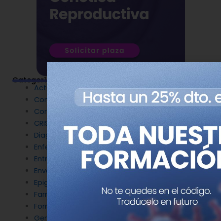
Categorías
Actualidad
Congresos
Coronavirus
CRISPR
Diagnóstico Genético
Enfermedades Raras
Entrevistas
Envejecimiento y longevidad
Epigenética
Farmacogenética
Formación
Genética del cáncer