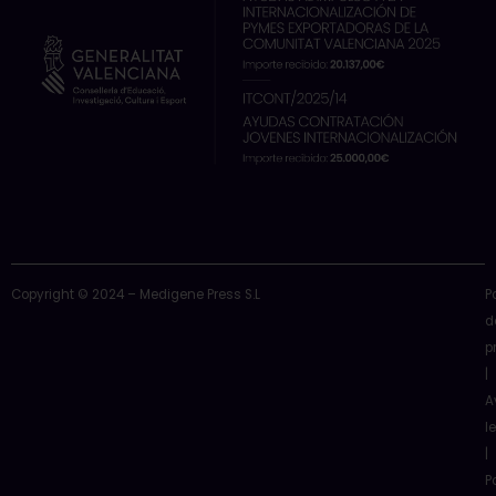
k
e
n
a
r
m
Copyright © 2024 – Medigene Press S.L
P
d
p
|
A
l
|
P