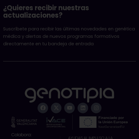
¿Quieres recibir nuestras
actualizaciones?
Suscríbete para recibir las últimas novedades en genética
médica y alertas de nuevos programas formativos
directamente en tu bandeja de entrada
F
X
Y
L
I
a
-
o
i
n
c
t
u
n
s
e
w
t
k
t
b
i
u
e
a
o
t
b
d
g
o
t
e
i
r