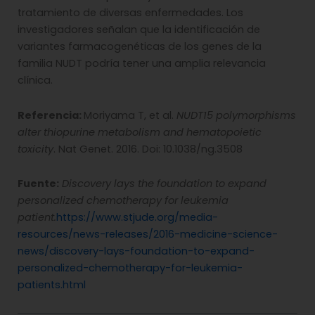
tratamiento de diversas enfermedades. Los
investigadores señalan que la identificación de
variantes farmacogenéticas de los genes de la
familia NUDT podría tener una amplia relevancia
clínica.
Referencia:
Moriyama T, et al.
NUDT15 polymorphisms
alter thiopurine metabolism and hematopoietic
toxicity
. Nat Genet. 2016. Doi: 10.1038/ng.3508
Fuente:
Discovery lays the foundation to expand
personalized chemotherapy for leukemia
patient.
https://www.stjude.org/media-
resources/news-releases/2016-medicine-science-
news/discovery-lays-foundation-to-expand-
personalized-chemotherapy-for-leukemia-
patients.html