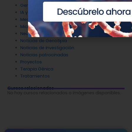
Genética en Cardiología
IA y Genómica
Medicina Reproductiva
Microbiología molecular
Neurociencia
Noticias de Genotipia
Noticias de investigación
Noticias patrocinadas
Proyectos
Terapia Génica
Tratamientos
Cursos relacionados
No hay cursos relacionados o imágenes disponibles.