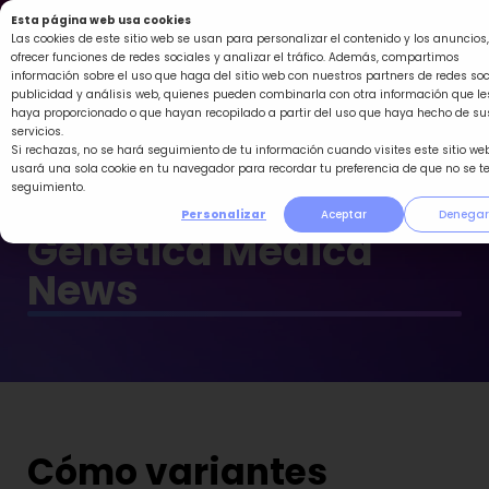
Ir
Esta página web usa cookies
al
Las cookies de este sitio web se usan para personalizar el contenido y los anuncios,
ofrecer funciones de redes sociales y analizar el tráfico. Además, compartimos
contenido
información sobre el uso que haga del sitio web con nuestros partners de redes soc
publicidad y análisis web, quienes pueden combinarla con otra información que le
haya proporcionado o que hayan recopilado a partir del uso que haya hecho de su
servicios.
Si rechazas, no se hará seguimiento de tu información cuando visites este sitio web
usará una sola cookie en tu navegador para recordar tu preferencia de que no se t
seguimiento.
Personalizar
Aceptar
Denegar
Genética Médica
News
Cómo variantes