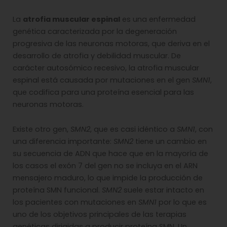
La
atrofia muscular espinal
es una enfermedad
genética caracterizada por la degeneración
progresiva de las neuronas motoras, que deriva en el
desarrollo de atrofia y debilidad muscular. De
carácter autosómico recesivo, la atrofia muscular
espinal está causada por mutaciones en el gen
SMN1
,
que codifica para una proteína esencial para las
neuronas motoras.
Existe otro gen,
SMN2
, que es casi idéntico a
SMN1
, con
una diferencia importante:
SMN2
tiene un cambio en
su secuencia de ADN que hace que en la mayoría de
los casos el exón 7 del gen no se incluya en el ARN
mensajero maduro, lo que impide la producción de
proteína SMN funcional.
SMN2
suele estar intacto en
los pacientes con mutaciones en
SMN1
por lo que es
uno de los objetivos principales de las terapias
genéticas dirigidas a producir proteína SMN. Un