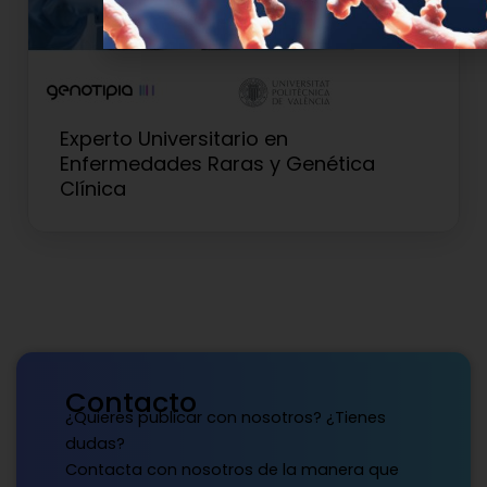
Experto Universitario en
Enfermedades Raras y Genética
Clínica
Contacto
¿Quieres publicar con nosotros? ¿Tienes
dudas?
Contacta con nosotros de la manera que