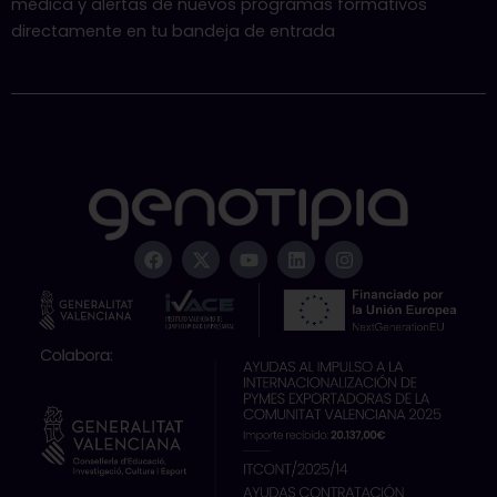
médica y alertas de nuevos programas formativos
directamente en tu bandeja de entrada
F
X
Y
L
I
a
-
o
i
n
c
t
u
n
s
e
w
t
k
t
b
i
u
e
a
o
t
b
d
g
o
t
e
i
r
k
e
n
a
r
m