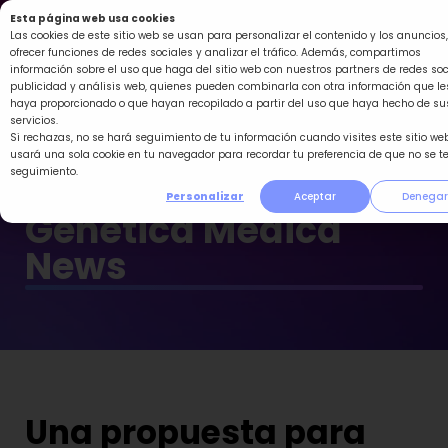
Ir
Esta página web usa cookies
al
Las cookies de este sitio web se usan para personalizar el contenido y los anuncios,
ofrecer funciones de redes sociales y analizar el tráfico. Además, compartimos
contenido
información sobre el uso que haga del sitio web con nuestros partners de redes soc
publicidad y análisis web, quienes pueden combinarla con otra información que le
haya proporcionado o que hayan recopilado a partir del uso que haya hecho de su
servicios.
Si rechazas, no se hará seguimiento de tu información cuando visites este sitio web
usará una sola cookie en tu navegador para recordar tu preferencia de que no se t
seguimiento.
Personalizar
Aceptar
Denegar
Genética Médica
News
Una propuesta para