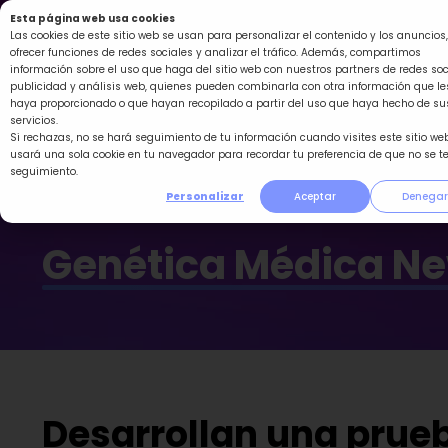
Ir
Esta página web usa cookies
al
Las cookies de este sitio web se usan para personalizar el contenido y los anuncios,
ofrecer funciones de redes sociales y analizar el tráfico. Además, compartimos
contenido
información sobre el uso que haga del sitio web con nuestros partners de redes soc
publicidad y análisis web, quienes pueden combinarla con otra información que le
haya proporcionado o que hayan recopilado a partir del uso que haya hecho de su
servicios.
Si rechazas, no se hará seguimiento de tu información cuando visites este sitio web
usará una sola cookie en tu navegador para recordar tu preferencia de que no se t
seguimiento.
Personalizar
Aceptar
Denegar
Genética Médica N
Desarrollan una prue