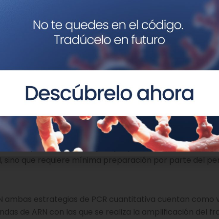
 que identifica al ARN mensajero de
CXCL10
como biomarc
detectar la inmunidad celu
oximaciones basadas en PCR cuantitativa
con sond
n de
CXCL10
. En ambos casos, la preparación previa de la
che con fragmentos sintéticos de la proteína S del coron
ión estimula la expresión de
CXCL10
.
si se extrae el ARN a partir de la muestra de sangre, o si 
pción representa una mejora ya que, no solo reduce el t
N, sino que requiere mínima preparación por parte del pe
 ambas estrategias de PCR cuantitativa cuentan como v
ondas de ARN con las que se realiza la amplificación del 