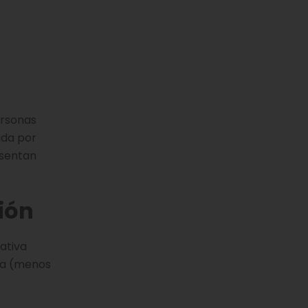
ersonas
ada por
esentan
ión
ativa
da (menos