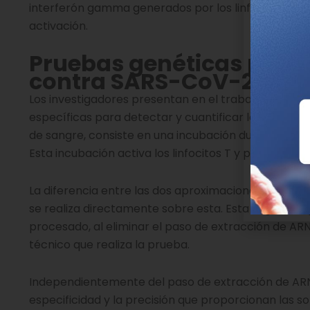
interferón gamma generados por los linfocitos T, lo
activación.
Pruebas genéticas para 
contra
SARS-CoV-2
Los investigadores presentan en el trabajo
dos apr
específicas para detectar y cuantificar la expresió
de sangre, consiste en una incubación durante la no
Esta incubación activa los linfocitos T y por extens
La diferencia entre las dos aproximaciones radica en 
se realiza directamente sobre esta. Esta segunda o
procesado, al eliminar el paso de extracción de AR
técnico que realiza la prueba.
Independientemente del paso de extracción de ARN
especificidad y la precisión que proporcionan las s