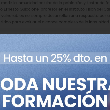
medir la inmunidad celular de la población y testar de f
o Ernesto Guiccione, profesor en el Instituto Tisch del Cá
s vulnerables no siempre desarrollan una respuesta por 
s crítico para evaluar el alcance completo de la inmunidad
o biomarcador de inmuni
 mensajero del gen
CXCL10
como medida indirecta de la p
adores habían demostrado que los linfocitos T de la sangre
aboratorio cuando se incuban con fragmentos proteicos
T específicos de SARS-CoV-2 se activan, producen y secre
expresión del gen
CXCL10
por parte de los monocitos.
stran que esta expresión de
CXCL10
correlaciona con los 