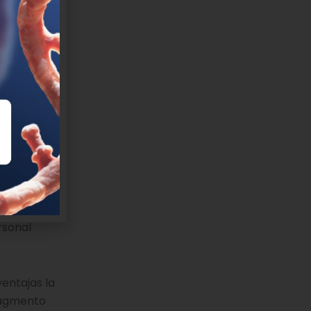
ador de la
lar
as
 muestra,
avirus.
el análisis
iempo de
rsonal
entajas la
fragmento