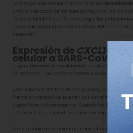
“El ensayo que hemos creado tiene la capacidad de 
amplia a eficacia de las nuevas vacunas”, ha indicad
Hospital Monte Sinaí. “Sabemos que las poblacione
por lo que medir la activación de los linfocitos T e
persona”.
Expresión de
CXCL10
com
celular a SARS-CoV-2
La prueba consiste en detectar los niveles del ARN
de linfocitos T específicos frente a SARS-CoV-2.
¿Por qué
CXCL10
? En estudios previos, los investig
frente al coronavirus pueden activarse
in vitro
en l
específicos del coronavirus. Cuando los linfocitos 
otras sustancias, interferón gamma que induce la 
En su trabajo más reciente, los investigadores mue