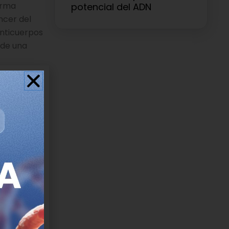
orma
potencial del ADN
ncer del
anticuerpos
 de una
dad
resencia
 reactivos
tan, entre
niveles de