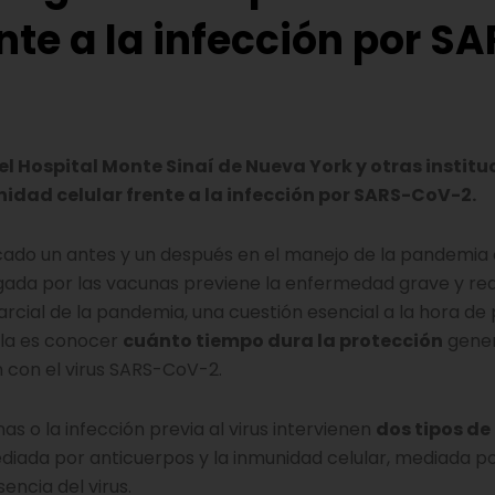
nte a la infección por S
, el Hospital Monte Sinaí de Nueva York y otras instit
dad celular frente a la infección por SARS-CoV-2.
cado un antes y un después en el manejo de la pandemia
gada por las vacunas previene la enfermedad grave y re
arcial de la pandemia, una cuestión esencial a la hora de
ala es conocer
cuánto tiempo dura la protección
gene
n con el virus SARS-CoV-2.
s o la infección previa al virus intervienen
dos tipos de
iada por anticuerpos y la inmunidad celular, mediada por
encia del virus.