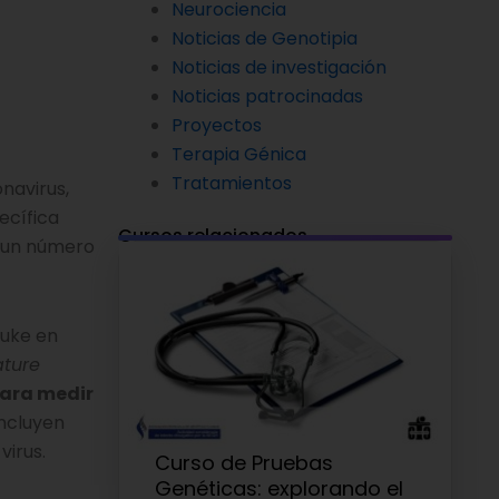
Neurociencia
Noticias de Genotipia
Noticias de investigación
Noticias patrocinadas
Proyectos
Terapia Génica
Tratamientos
navirus,
ecífica
Cursos relacionados
a un número
Duke en
ture
para medir
oncluyen
virus.
Curso de Pruebas
Genéticas: explorando el