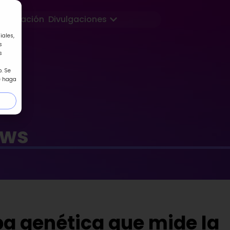
Abrir Divulgaciones
Formación
Divulgaciones
iales,
s
s
. Se
e haga
ews
ba genética que mide la