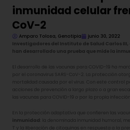
inmunidad celular fre
CoV-2
Amparo Tolosa, Genotipia
junio 30, 2022
Investigadores del Instituto de Salud Carlos III
han desarrollado una prueba que mide la inmuni
El desarrollo de las vacunas para COVID-19 ha mar
por el coronavirus SARS-CoV-2. La protección otor
mortalidad causada por el virus. Con este control p
acciones de prevención a largo plazo o a gran esc
las vacunas para COVID-19 o por la propia infecció
En la protección adaptativa que confieren las vacuna
inmunidad
: la denominada inmunidad humoral, med
T y la liberación de citoquinas en respuesta a la pres