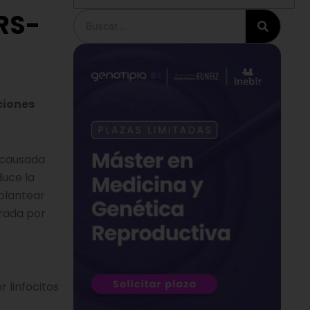
ARS-
Buscar
uciones
 causada
duce la
 plantear
rada por
 linfocitos