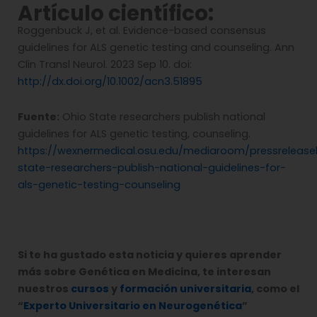
Artículo científico:
Roggenbuck J, et al. Evidence-based consensus
guidelines for ALS genetic testing and counseling. Ann
Clin Transl Neurol. 2023 Sep 10. doi:
http://dx.doi.org/10.1002/acn3.51895
Fuente:
Ohio State researchers publish national
guidelines for ALS genetic testing, counseling.
https://wexnermedical.osu.edu/mediaroom/pressreleasel
state-researchers-publish-national-guidelines-for-
als-genetic-testing-counseling
Si te ha gustado esta noticia y quieres aprender
más sobre Genética en Medicina, te interesan
nuestros
cursos
y
formación universitaria
, como el
“
Experto Universitario en Neurogenética
”