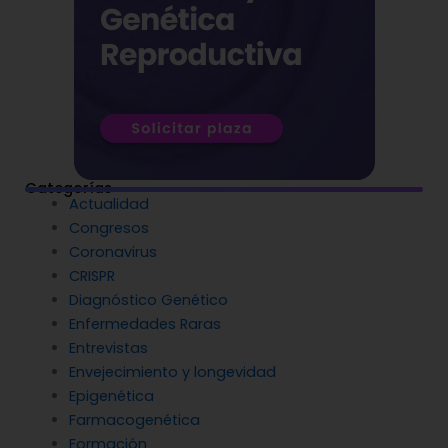
Categorías
Actualidad
Congresos
Coronavirus
CRISPR
Diagnóstico Genético
Enfermedades Raras
Entrevistas
Envejecimiento y longevidad
Epigenética
Farmacogenética
Formación