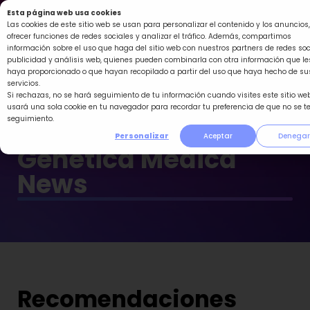
Ir
Esta página web usa cookies
al
Las cookies de este sitio web se usan para personalizar el contenido y los anuncios,
ofrecer funciones de redes sociales y analizar el tráfico. Además, compartimos
contenido
información sobre el uso que haga del sitio web con nuestros partners de redes soc
publicidad y análisis web, quienes pueden combinarla con otra información que le
haya proporcionado o que hayan recopilado a partir del uso que haya hecho de su
servicios.
Si rechazas, no se hará seguimiento de tu información cuando visites este sitio web
usará una sola cookie en tu navegador para recordar tu preferencia de que no se t
seguimiento.
Personalizar
Aceptar
Denegar
Genética Médica
News
Recomendaciones