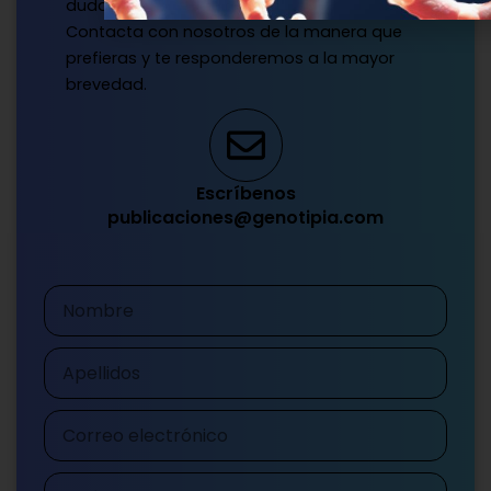
dudas?
Contacta con nosotros de la manera que
prefieras y te responderemos a la mayor
brevedad.
Escríbenos
publicaciones@genotipia.com
Nombre
Apellidos
Correo
electrónico
Teléfono