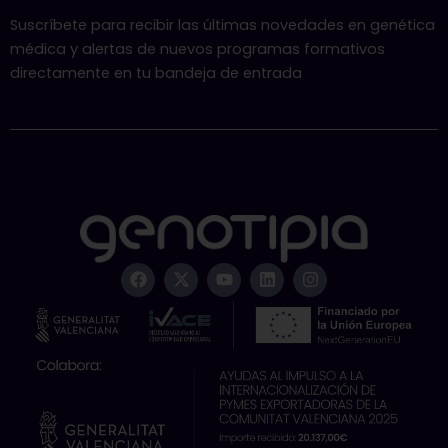
Suscríbete para recibir las últimas novedades en genética
médica y alertas de nuevos programas formativos
directamente en tu bandeja de entrada
F
X
Y
L
I
a
-
o
i
n
c
t
u
n
s
e
w
t
k
t
b
i
u
e
a
o
t
b
d
g
o
t
e
i
r
k
e
n
a
r
m