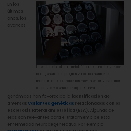
En los
últimos
años, los
avances
La esclerosis lateral amiotrófica se caracterizar por
la degeneración progresiva de las neuronas
motoras, que controlan los movimientos voluntarios
de brazos y piernas. Imagen: Canva.
genómicos han favorecido la
identificación de
diversas
variantes genéticas
relacionadas con la
esclerosis lateral amiotrófica (ELA)
. Algunas de
ellas son relevantes para el tratamiento de esta
enfermedad neurodegenerativa. Por ejemplo,