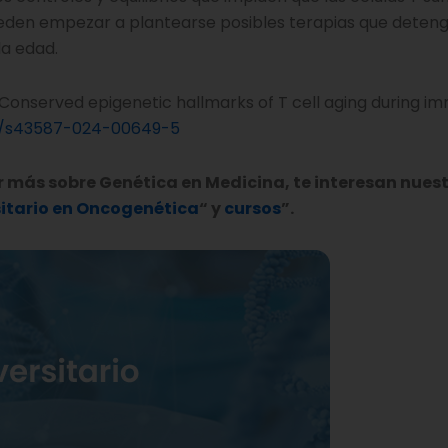
ueden empezar a plantearse posibles terapias que deteng
la edad.
Conserved epigenetic hallmarks of T cell aging during i
038/s43587-024-00649-5
er más sobre Genética en Medicina, te interesan nues
sitario en Oncogenética
“ y
cursos
”.