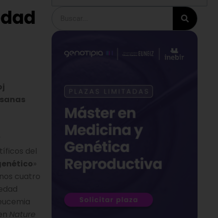
edad
Buscar
oj
s sanas
y
tíficos del
igenético
»
enos cuatro
 edad
leucemia
 en
Nature