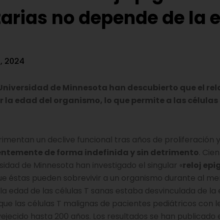
tarias no depende de la 
8, 2024
la Universidad de Minnesota han descubierto que el rel
or la edad del organismo, lo que permite a las célula
rimentan un declive funcional tras años de proliferación 
rentemente de forma indefinida y sin detrimento
. Cien
sidad de Minnesota han investigado el singular «
reloj ep
que éstas pueden sobrevivir a un organismo durante al m
la edad de las células T sanas estaba desvinculada de la
ue las células T malignas de pacientes pediátricos con 
vejecido hasta 200 años. Los resultados se han publicado