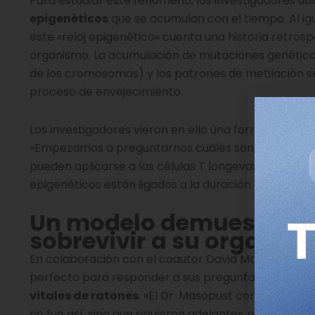
Para estudiar este fenómeno, los investigadores u
epigenéticos
que se acumulan con el tiempo. Al igu
este «reloj epigenético» cuenta una historia retrosp
organismo. La acumulación de mutaciones genética
de los cromosomas) y los patrones de metilación s
proceso de envejecimiento.
Los investigadores vieron en ello una forma ideal de 
«Empezamos a preguntarnos cuáles son los rasgos di
pueden aplicarse a las células T longevas», explica
epigenéticos están ligados a la duración de la vida 
Un modelo demuestra qu
sobrevivir a su organis
En colaboración con el coautor David Masopust, de 
perfecto para responder a sus preguntas. Este mode
vitales de ratones
. «El Dr. Masopust comenzó est
no fue así, sino que siguieron adelante», explica Yo