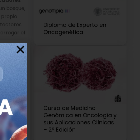
cadores
 un bosque,
l propio
Diploma de Experto en
otectores
Oncogenética
errogar el
as T.
cos, y cómo
relojes
Curso de Medicina
Genómica en Oncología y
el modelo
sus Aplicaciones Clínicas
ios ciclos
– 2ª Edición
ndo, pero
s en