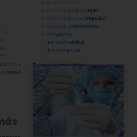
Neurociencia
Noticias de Genotipia
Noticias de investigación
Noticias patrocinadas
los
Proyectos
a
Terapia Génica
or»,
Tratamientos
ch
ede una y
Cursos relacionados
o planteó
 más