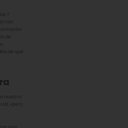
las T
an tan
nformación
ón de
la
idea de qué
o
tra
ra nuestra
ood, «pero
fran una