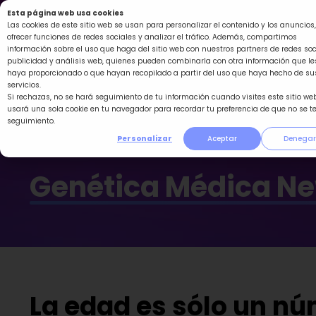
Ir
Esta página web usa cookies
al
Las cookies de este sitio web se usan para personalizar el contenido y los anuncios,
ofrecer funciones de redes sociales y analizar el tráfico. Además, compartimos
contenido
información sobre el uso que haga del sitio web con nuestros partners de redes soc
publicidad y análisis web, quienes pueden combinarla con otra información que le
haya proporcionado o que hayan recopilado a partir del uso que haya hecho de su
servicios.
Si rechazas, no se hará seguimiento de tu información cuando visites este sitio web
usará una sola cookie en tu navegador para recordar tu preferencia de que no se t
seguimiento.
Personalizar
Aceptar
Denegar
Genética Médica N
La edad es sólo un núm