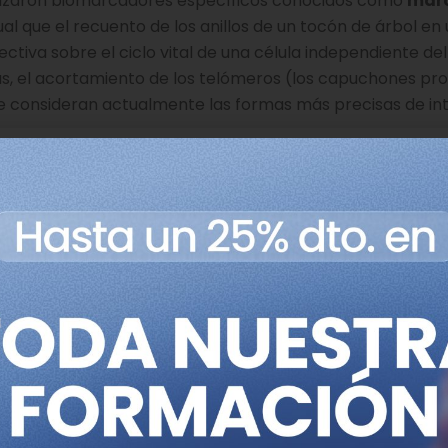
tilizaron biomarcadores específicos conocidos como
mar
al que el recuento de los anillos de un tocón de árbol en
ectiva sobre el ciclo vital de una célula independiente de
s, el acortamiento de los telómeros (los capuchones pr
e consideran actualmente las formas más precisas de int
investigar el curioso caso del envejecimiento de las célul
stintivos del envejecimiento, en concreto los epigenéti
. «Una de las grandes preguntas que teníamos era si estos 
del organismo o no».
e las células T pueden
mo de origen
la Universidad de Minnesota, los investigadores hallaron 
lo utilizó la
misma línea de células T a lo largo de var
e modelo suponiendo que las células acabarían disminuye
ungblood. «Esto condujo a su estudio fundacional de 10 año