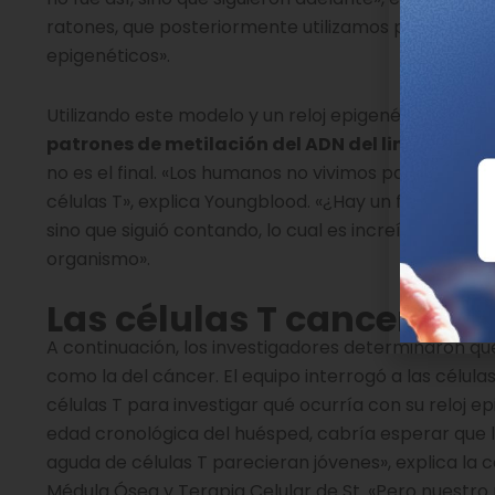
ratones, que posteriormente utilizamos para abordar 
epigenéticos».
Utilizando este modelo y un reloj epigenético que de
patrones de metilación del ADN del linaje de cél
no es el final. «Los humanos no vivimos para siem
células T», explica Youngblood. «¿Hay un final para e
sino que siguió contando, lo cual es increíble. Estas 
organismo».
Las células T cancerosa
A continuación, los investigadores determinaron qu
como la del cáncer. El equipo interrogó a las célul
células T para investigar qué ocurría con su reloj ep
edad cronológica del huésped, cabría esperar que la
aguda de células T parecieran jóvenes», explica la
Médula Ósea y Terapia Celular de St. «Pero nuestro r