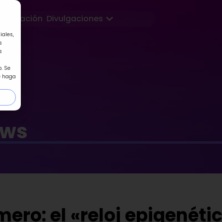
Abrir Divulgaciones
Formación
Divulgaciones
iales,
s
s
. Se
e haga
ews
ero: el «reloj epigenéti