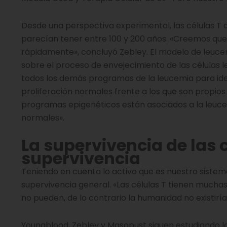
Desde una perspectiva experimental, las células T d
parecían tener entre 100 y 200 años. «Creemos que
rápidamente», concluyó Zebley. El modelo de leucemi
sobre el proceso de envejecimiento de las células 
todos los demás programas de la leucemia para iden
proliferación normales frente a los que son propios
programas epigenéticos están asociados a la leucem
normales».
La supervivencia de las c
supervivencia
Teniendo en cuenta lo activo que es nuestro sistema 
supervivencia general. «Las células T tienen mucha
no pueden, de lo contrario la humanidad no existiría
Youngblood, Zebley y Masopust siguen estudiando los