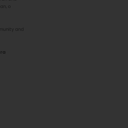
an, o
mmunity and
tra