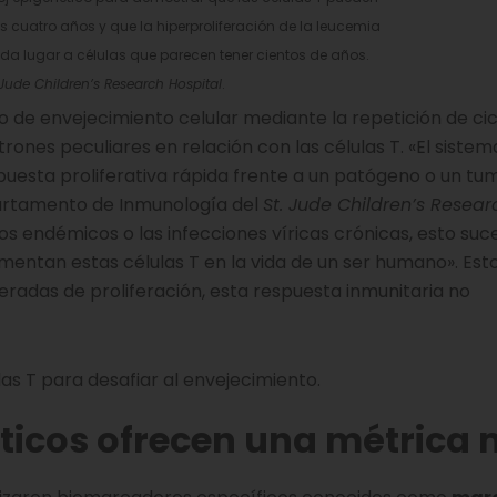
 cuatro años y que la hiperproliferación de la leucemia
 da lugar a células que parecen tener cientos de años.
 Jude Children’s Research Hospital
.
o de envejecimiento celular mediante la repetición de cic
rones peculiares en relación con las células T. «El sistem
puesta proliferativa rápida frente a un patógeno o un tum
partamento de Inmunología del
St. Jude Children’s Resear
os endémicos o las infecciones víricas crónicas, esto suc
mentan estas células T en la vida de un ser humano». Est
eradas de proliferación, esta respuesta inmunitaria no
las T para desafiar al envejecimiento.
ticos ofrecen una métrica