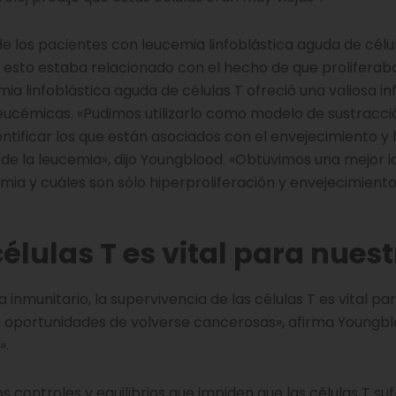
e los pacientes con leucemia linfoblástica aguda de célu
 esto estaba relacionado con el hecho de que proliferab
a linfoblástica aguda de células T ofreció una valiosa i
leucémicas. «Pudimos utilizarlo como modelo de sustracci
tificar los que están asociados con el envejecimiento y 
 de la leucemia», dijo Youngblood. «Obtuvimos una mejor 
ia y cuáles son sólo hiperproliferación y envejecimient
élulas T es vital para nues
inmunitario, la supervivencia de las células T es vital pa
s oportunidades de volverse cancerosas», afirma Youngbl
».
 controles y equilibrios que impiden que las células T su