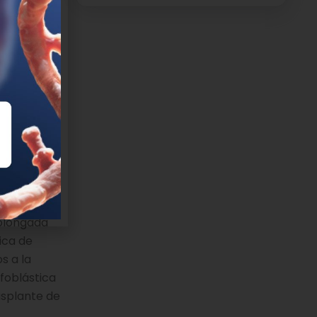
es
ron los
e la muerte
pto en las
atro vidas,
 un
rolongada
ica de
s a la
foblástica
asplante de