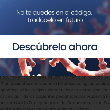
si los límites de vida del organismo restringen los reloj
sarrollaron para las células T, los investigadores explora
ulas T
. Descubrieron que la edad es sólo un número y qu
pre. Pero en este caso podíamos poner a prueba ese conce
l reloj epigenético? ¿Se estabiliza? Y no lo hizo durante cu
células no se rigen por los límites razonables de la vida de
s parecen centenarias
é ocurría en condiciones de una proliferación rápida y p
as T de pacientes con leucemia linfoblástica aguda pediátr
igenético. «Si los relojes epigenéticos estuvieran vinculado
s células T de los pacientes pediátricos con leucemia lin
 coautora Caitlin Zebley, doctora del Departamento de Tr
eloj predijo que estas células eran muy viejas».