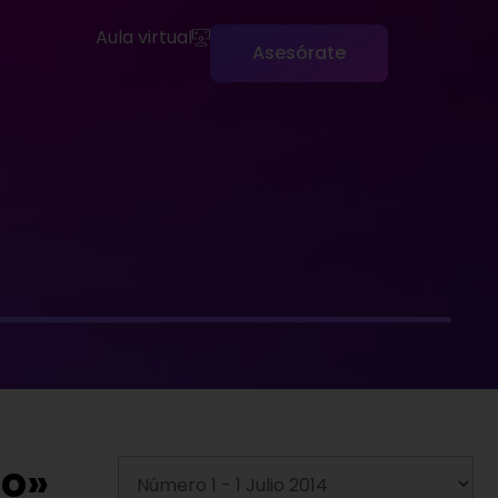
Aula virtual
Asesórate
co»