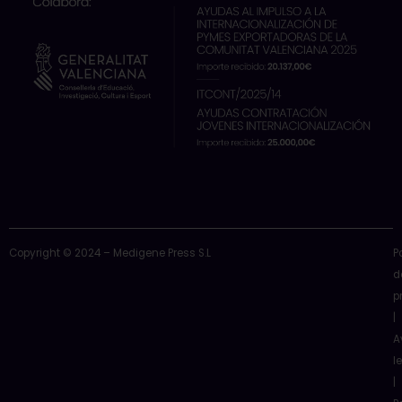
o
t
e
i
r
k
e
n
a
r
m
Copyright © 2024 – Medigene Press S.L
P
d
p
|
A
l
|