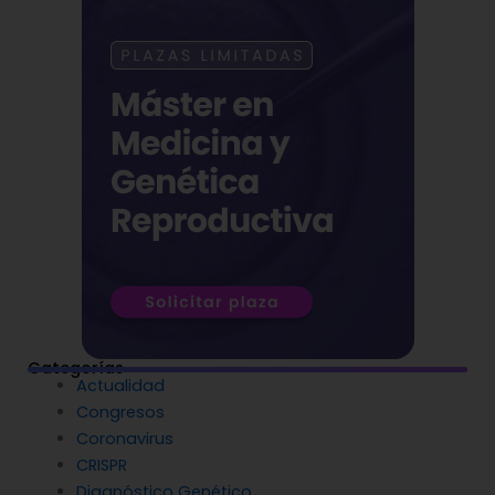
Categorías
Actualidad
Congresos
Coronavirus
CRISPR
Diagnóstico Genético