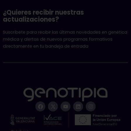
¿Quieres recibir nuestras
actualizaciones?
Suscríbete para recibir las últimas novedades en genética
médica y alertas de nuevos programas formativos
directamente en tu bandeja de entrada
F
X
Y
L
I
a
-
o
i
n
c
t
u
n
s
e
w
t
k
t
b
i
u
e
a
o
t
b
d
g