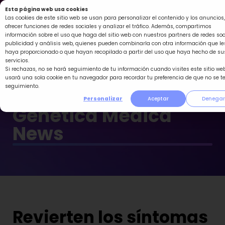
Ir
Esta página web usa cookies
al
Las cookies de este sitio web se usan para personalizar el contenido y los anuncios,
ofrecer funciones de redes sociales y analizar el tráfico. Además, compartimos
contenido
información sobre el uso que haga del sitio web con nuestros partners de redes soc
publicidad y análisis web, quienes pueden combinarla con otra información que le
haya proporcionado o que hayan recopilado a partir del uso que haya hecho de su
servicios.
Si rechazas, no se hará seguimiento de tu información cuando visites este sitio web
usará una sola cookie en tu navegador para recordar tu preferencia de que no se t
seguimiento.
Personalizar
Aceptar
Denegar
Genética Médica
News
Revierten los síntomas