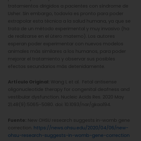
tratamientos dirigidos a pacientes con síndrome de
Usher. Sin embargo, todavía es pronto para poder
extrapolar esta técnica a la salud humana, ya que se
trata de un método experimental y muy invasivo (ha
de realizarse en el útero materno). Los autores
esperan poder experimentar con nuevos modelos
animales más similares a los humanos, para poder
mejorar el tratamiento y observar sus posibles
efectos secundarios más detenidamente.
Artículo Original:
Wang L et al. Fetal antisense
oligonucleotide therapy for congenital deafness and
vestibular dysfunction. Nucleic Acids Res. 2020 May
21;48(9):5065-5080. doi: 10.1093/nar/gkaa194.
Fuente:
New OHSU research suggests in-womb gene
correction.
https://news.ohsu.edu/2020/04/06/new-
ohsu-research-suggests-in-womb-gene-correction