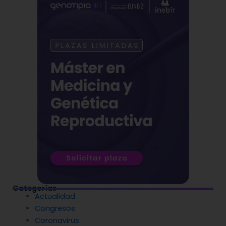
Categorías
Actualidad
Congresos
Coronavirus
CRISPR
Diagnóstico Genético
Enfermedades Raras
Entrevistas
Envejecimiento y longevidad
Epigenética
Farmacogenética
Formación
Genética del cáncer
Genética en Cardiología
IA y Genómica