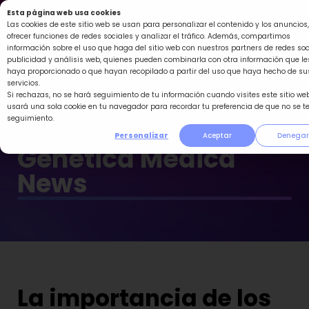
Ir
Esta página web usa cookies
al
Las cookies de este sitio web se usan para personalizar el contenido y los anuncios,
ofrecer funciones de redes sociales y analizar el tráfico. Además, compartimos
contenido
información sobre el uso que haga del sitio web con nuestros partners de redes soc
publicidad y análisis web, quienes pueden combinarla con otra información que le
haya proporcionado o que hayan recopilado a partir del uso que haya hecho de su
servicios.
Si rechazas, no se hará seguimiento de tu información cuando visites este sitio web
usará una sola cookie en tu navegador para recordar tu preferencia de que no se t
seguimiento.
Personalizar
Aceptar
Denegar
Genética Médica
News
La importancia de los