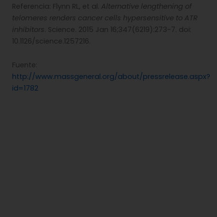
Referencia: Flynn RL, et al.
Alternative lengthening of
telomeres renders cancer cells hypersensitive to ATR
inhibitors
. Science. 2015 Jan 16;347(6219):273-7. doi:
10.1126/science.1257216.
Fuente:
http://www.massgeneral.org/about/pressrelease.aspx?
id=1782
Cromosomas. Imagen: National Institute of Mental
Health, NIH.
Comparte esta noticia en tus redes