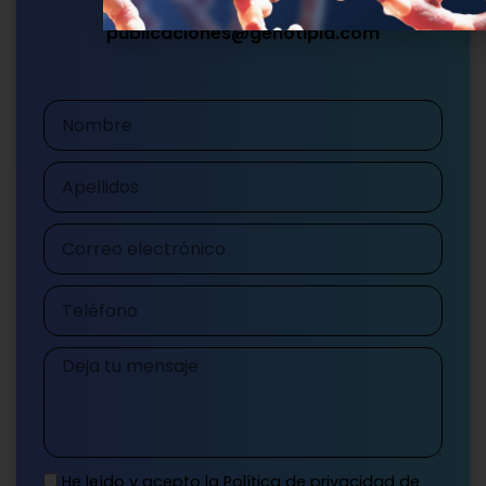
Teléfono
Mensaje
He leído y acepto la
Política de privacidad
de
Genotipia
Enviar mensaje