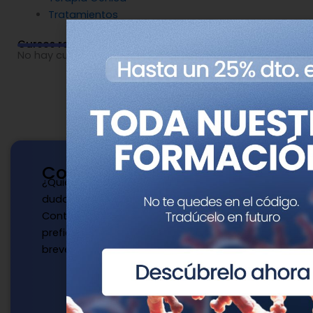
¿Quieres publicar con nosotros? ¿Tienes
dudas?
Contacta con nosotros de la manera que
prefieras y te responderemos a la mayor
brevedad.
Escríbenos
publicaciones@genotipia.com
Nombre
Apellidos
Correo
electrónico