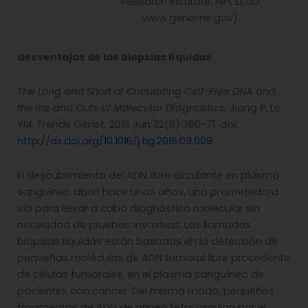
Research Institute, NIH, EE.UU.
www.genome.gov).
desventajas de las biopsias líquidas
The Long and Short of Circulating Cell-Free DNA and
the Ins and Outs of Molecular Diagnostics.
Jiang P, Lo
YM. Trends Genet. 2016 Jun;32(6):360-71. doi:
http://dx.doi.org/10.1016/j.tig.2016.03.009
El descubrimiento del ADN libre circulante en plasma
sanguíneo abrió hace unos años, una prometedora
vía para llevar a cabo diagnóstico molecular sin
necesidad de pruebas invasivas. Las llamadas
biopsias líquidas están basadas en la detección de
pequeñas moléculas de ADN tumoral libre procedente
de células tumorales, en el plasma sanguíneo de
pacientes con cáncer. Del mismo modo, pequeños
fragmentos de ADN de origen fetal circulan por el