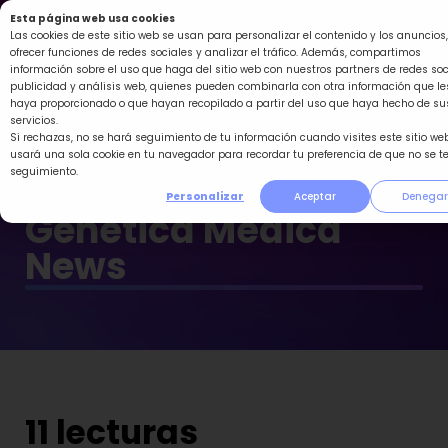
Ir
Esta página web usa cookies
al
Las cookies de este sitio web se usan para personalizar el contenido y los anuncios,
ofrecer funciones de redes sociales y analizar el tráfico. Además, compartimos
contenido
información sobre el uso que haga del sitio web con nuestros partners de redes soc
publicidad y análisis web, quienes pueden combinarla con otra información que le
haya proporcionado o que hayan recopilado a partir del uso que haya hecho de su
servicios.
Si rechazas, no se hará seguimiento de tu información cuando visites este sitio web
usará una sola cookie en tu navegador para recordar tu preferencia de que no se t
seguimiento.
Personalizar
Aceptar
Denegar
Genética Médica
News
11 lecturas