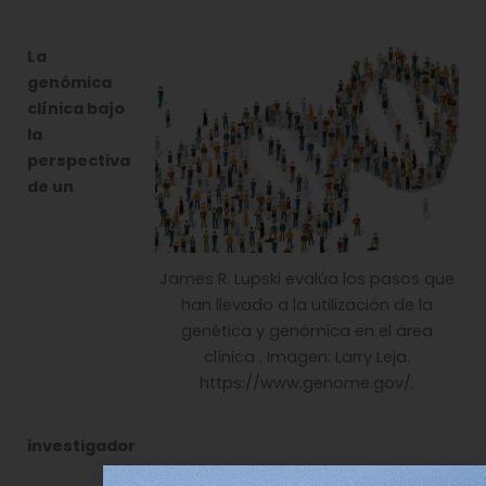
La
genómica
clínica bajo
la
perspectiva
de un
James R. Lupski evalúa los pasos que
han llevado a la utilización de la
genética y genómica en el área
clínica . Imagen: Larry Leja.
https://www.genome.gov/.
investigador