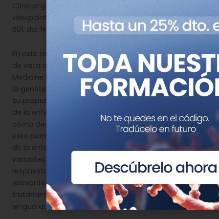
Clinical genomics: from a truly personal genome
viewpoint.
Lupski JR. Hum Genet. 2016 Jun;135(6):591-
601. doi:
http://dx.doi.org/10.1007/s00439-016-1682-6
En este trabajo James R. Lupski evalúa desde su punto
de vista como investigador del Baylor College of
Medicine los pasos que han llevado a la utilización de
la genética y genómica en el área clínica. A través de
su propia experiencia como paciente e investigador
de la enfermedad Charcot-Marie-Tooth, Lupski narra
cómo decidió secuenciar su propio genoma y cómo
esto permitió identificar la causa genética concreta
de la enfermedad en su familia, además de identificar
variantes genéticas interesantes en relación a la
respuesta al tratamiento a fármacos (información
relevante para el investigador que podría necesitar
tratamiento para un carcinoma en la base de la
lengua que había metastatizado hacia el cuello).