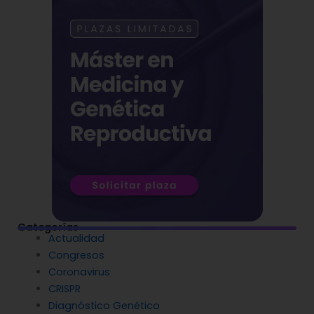
Categorías
Actualidad
Congresos
Coronavirus
CRISPR
Diagnóstico Genético