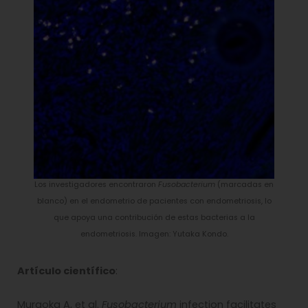
Los investigadores encontraron
Fusobacterium
(marcadas en
blanco) en el endometrio de pacientes con endometriosis, lo
que apoya una contribución de estas bacterias a la
endometriosis. Imagen: Yutaka Kondo.
Artículo científico
:
Muraoka A, et al.
Fusobacterium
infection facilitates