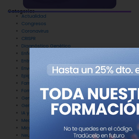
Categorías
Actualidad
Congresos
Coronavirus
CRISPR
Diagnóstico Genético
Enfermedades Raras
Entrevistas
Envejecimiento y longevidad
Epigenética
Farmacogenética
Formación
Genética del cáncer
Genética en Cardiología
IA y Genómica
Medicina Reproductiva
Microbiología molecular
Neurociencia