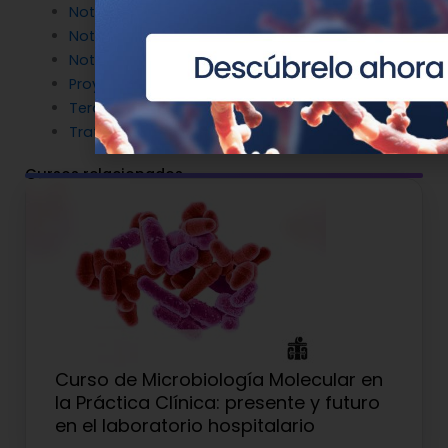
Noticias de Genotipia
Noticias de investigación
Noticias patrocinadas
Proyectos
Terapia Génica
Tratamientos
Cursos relacionados
Curso de Microbiología Molecular en
la Práctica Clínica: presente y futuro
en el laboratorio hospitalario