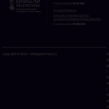
Copyright © 2024 – Medigene Press S.L
P
d
p
|
A
l
|
P
d
c