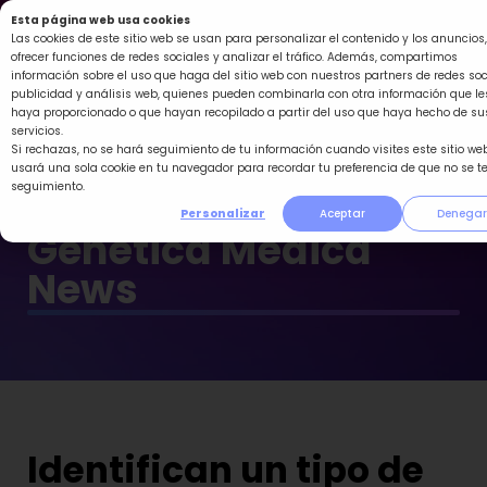
Ir
Esta página web usa cookies
al
Las cookies de este sitio web se usan para personalizar el contenido y los anuncios,
ofrecer funciones de redes sociales y analizar el tráfico. Además, compartimos
contenido
información sobre el uso que haga del sitio web con nuestros partners de redes soc
publicidad y análisis web, quienes pueden combinarla con otra información que le
haya proporcionado o que hayan recopilado a partir del uso que haya hecho de su
servicios.
Si rechazas, no se hará seguimiento de tu información cuando visites este sitio web
usará una sola cookie en tu navegador para recordar tu preferencia de que no se t
seguimiento.
Personalizar
Aceptar
Denegar
Genética Médica
News
Identifican un tipo de