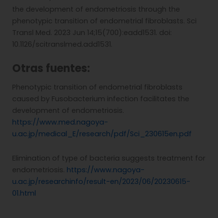
the development of endometriosis through the
phenotypic transition of endometrial fibroblasts. Sci
Transl Med. 2023 Jun 14;15(700):eadd1531. doi:
10.1126/scitranslmed.add1531.
Otras fuentes:
Phenotypic transition of endometrial fibroblasts
caused by Fusobacterium infection facilitates the
development of endometriosis.
https://www.med.nagoya-
u.ac.jp/medical_E/research/pdf/Sci_230615en.pdf
Elimination of type of bacteria suggests treatment for
endometriosis.
https://www.nagoya-
u.ac.jp/researchinfo/result-en/2023/06/20230615-
01.html