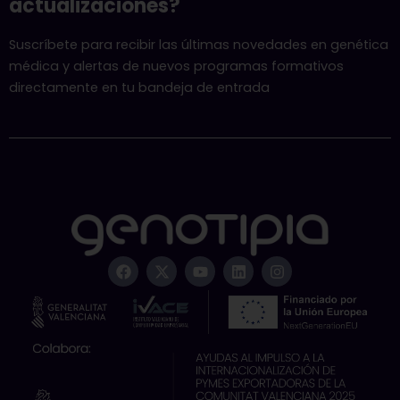
actualizaciones?
Suscríbete para recibir las últimas novedades en genética
médica y alertas de nuevos programas formativos
directamente en tu bandeja de entrada
F
X
Y
L
I
a
-
o
i
n
c
t
u
n
s
e
w
t
k
t
b
i
u
e
a
o
t
b
d
g
o
t
e
i
r
k
e
n
a
r
m