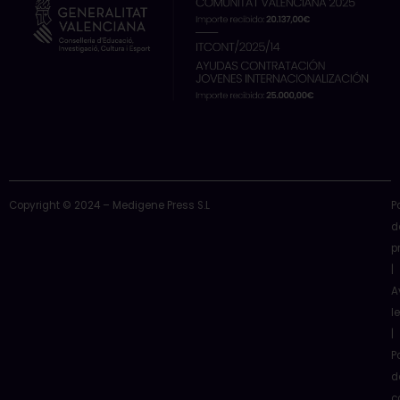
Copyright © 2024 – Medigene Press S.L
P
d
p
|
A
l
|
P
d
c