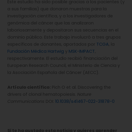
Este estudio ha sido posible gracias a los pacientes (y
a sus familias) que donaron muestras para la
investigación científica, y a los investigadores de
genómica del cáncer que las analizaron
laboriosamente y depositaron sus secuencias en el
dominio público. Este trabajo involucró a tres grupos
específicos de donantes, aportados por
TCGA
, la
Fundación Médica Hartwig
y
MSK-IMPACT
,
respectivamente. El estudio recibió financiación del
European Research Council, el Ministerio de Ciencia y
la Asociación Española del Cáncer (AECC).
Artículo científico:
Pich O et al. Discovering the
drivers of clonal hematopoiesis.
Nature
Communications
DOI:
10.1038/s41467-022-31878-0
Si te ha gustado esta noticia y quieres aprender