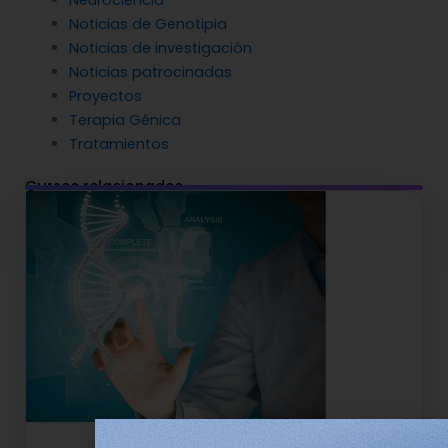
Neurociencia
Noticias de Genotipia
Noticias de investigación
Noticias patrocinadas
Proyectos
Terapia Génica
Tratamientos
Cursos relacionados