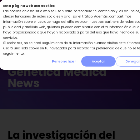
Ir
Esta página web usa cookies
al
Las cookies de este sitio web se usan para personalizar el contenido y los anuncios,
ofrecer funciones de redes sociales y analizar el tráfico. Además, compartimos
contenido
información sobre el uso que haga del sitio web con nuestros partners de redes soc
publicidad y análisis web, quienes pueden combinarla con otra información que le
haya proporcionado o que hayan recopilado a partir del uso que haya hecho de su
servicios.
Si rechazas, no se hará seguimiento de tu información cuando visites este sitio web
usará una sola cookie en tu navegador para recordar tu preferencia de que no se t
seguimiento.
Personalizar
Aceptar
Denegar
Genética Médica
News
La investigación del