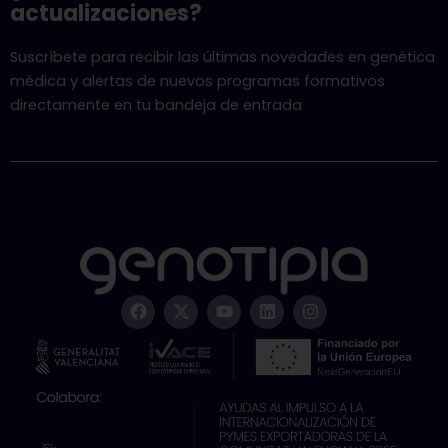
actualizaciones?
Suscríbete para recibir las últimas novedades en genética
médica y alertas de nuevos programas formativos
directamente en tu bandeja de entrada
F
X
Y
L
I
a
-
o
i
n
c
t
u
n
s
e
w
t
k
t
b
i
u
e
a
o
t
b
d
g
o
t
e
i
r
k
e
n
a
r
m