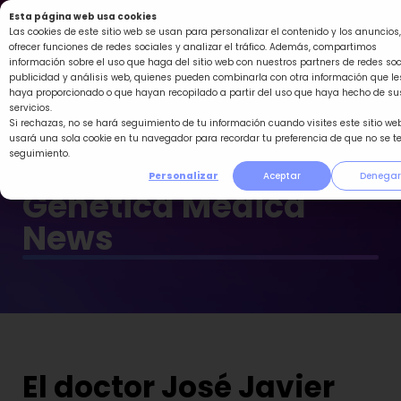
Ir
Esta página web usa cookies
al
Las cookies de este sitio web se usan para personalizar el contenido y los anuncios,
ofrecer funciones de redes sociales y analizar el tráfico. Además, compartimos
contenido
información sobre el uso que haga del sitio web con nuestros partners de redes soc
publicidad y análisis web, quienes pueden combinarla con otra información que le
haya proporcionado o que hayan recopilado a partir del uso que haya hecho de su
servicios.
Si rechazas, no se hará seguimiento de tu información cuando visites este sitio web
usará una sola cookie en tu navegador para recordar tu preferencia de que no se t
seguimiento.
Personalizar
Aceptar
Denegar
Genética Médica
News
El doctor José Javier