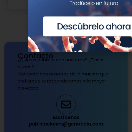
Contacto
¿Quieres publicar con nosotros? ¿Tienes
dudas?
Contacta con nosotros de la manera que
prefieras y te responderemos a la mayor
brevedad.
Escríbenos
publicaciones@genotipia.com