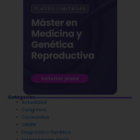
Categorías
Actualidad
Congresos
Coronavirus
CRISPR
Diagnóstico Genético
Enfermedades Raras