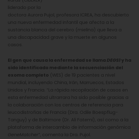
Raras (CIBERER)
liderado por la
doctora Aurora Pujol, profesora ICREA, ha descubierto
una nueva enfermedad infantil que afecta a la
sustancia blanca del cerebro (mielina) que lleva a
una discapacidad grave y la muerte en algunos
casos.
El gen que causa la enfermedad se llama
DEGS1
y ha
sido identificado mediante la secuenciación del
exoma completo
(WES) de 19 pacientes a nivel
mundial, incluyendo China, Irán, Marruecos, Estados
Unidos y Francia. “La rápida recopilación de casos en
esta enfermedad ultrarrara ha sido posible gracias a
la colaboración con los centros de referencia para
leucodistrofias de Francia (Dra. Odile Boespflug-
Tanguy) y de Baltimore (Dr. Ali Fatemi), así como a la
plataforma de intercambio de información genómica
GeneMatcher”
, comenta la Dra. Pujol.