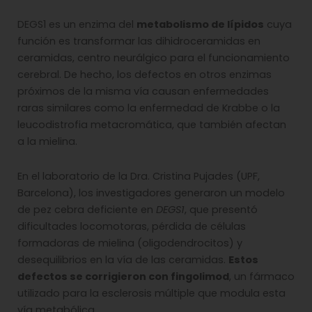
DEGS1 es un enzima del
metabolismo de lípidos
cuya
función es transformar las dihidroceramidas en
ceramidas, centro neurálgico para el funcionamiento
cerebral. De hecho, los defectos en otros enzimas
próximos de la misma vía causan enfermedades
raras similares como la enfermedad de Krabbe o la
leucodistrofia metacromática, que también afectan
a la mielina.
En el laboratorio de la Dra. Cristina Pujades (UPF,
Barcelona), los investigadores generaron un modelo
de pez cebra deficiente en
DEGS1
, que presentó
dificultades locomotoras, pérdida de células
formadoras de mielina (oligodendrocitos) y
desequilibrios en la vía de las ceramidas.
Estos
defectos se corrigieron con fingolimod
, un fármaco
utilizado para la esclerosis múltiple que modula esta
vía metabólica.