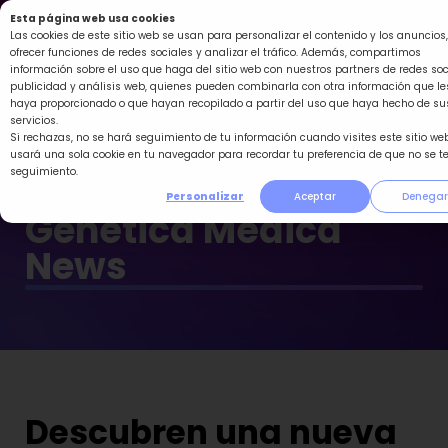
Ir
Esta página web usa cookies
al
Las cookies de este sitio web se usan para personalizar el contenido y los anuncios,
ofrecer funciones de redes sociales y analizar el tráfico. Además, compartimos
contenido
información sobre el uso que haga del sitio web con nuestros partners de redes soc
publicidad y análisis web, quienes pueden combinarla con otra información que le
haya proporcionado o que hayan recopilado a partir del uso que haya hecho de su
servicios.
Si rechazas, no se hará seguimiento de tu información cuando visites este sitio web
usará una sola cookie en tu navegador para recordar tu preferencia de que no se t
seguimiento.
Personalizar
Aceptar
Denegar
Genética Médica
News
Descubren una nueva