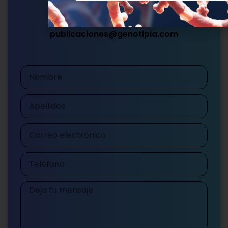
Escríbenos
publicaciones@genotipia.com
Nombre
Apellidos
Correo
electrónico
Teléfono
Mensaje