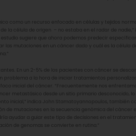
co como un recurso enfocado en células y tejidos norma
e la célula de origen – no estaba en el radar de nadie,” 
ro estudio sugiere que ahora podemos predecir específic
r las mutaciones en un cáncer dado y cuál es la célula d
ma.”
rtantes. En un 2-5% de los pacientes con cáncer se desco
un problema a la hora de iniciar tratamientos personaliza
o foco inicial del cáncer. “Frecuentemente nos enfrentamo
áncer metastásico desde un sitio primario desconocido, l
ento inicial,” indica John Stamatoyannopoulos, también c
trón de mutaciones en la secuencia genómica del cáncer 
dría ayudar a guiar este tipo de decisiones en el tratamien
ación de genomas se convierte en rutina.”