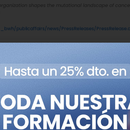
 organization shapes the mutational landscape of cance
1
bwh/publicaffairs/news/PressReleases/PressRelease.
us redes
Nombre