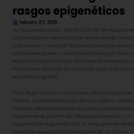
rasgos epigenéticos
febrero 27, 2015
La frecuencia, clase y distribución de las mutacione
cáncer difieren respecto a las de los demás. Dent
and Women’s Hospital
han descubierto que estas va
mutaciones pueden verse influenciadas por la estr
éstas dos características del material hereditario v
mutaciones obtenido en un cáncer podría potencialm
se habría originado.
Para llegar a estas conclusiones, los investigador
cáncer, representativos de diversos tejidos, mec
múltiple, adenocarcinoma de pulmón, glioblastoma,
carcinoma de pulmón de células escamosas) y comp
epigenéticos registrados por el Programa del Mapa
revelaron que el patrón mutacional de un cáncer es