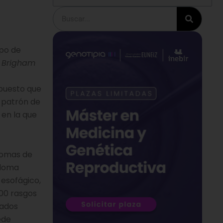
Buscar
ipo de
l
Brigham
 puesto que
l patrón de
 en la que
enomas de
eloma
esofágico,
00 rasgos
tados
ede