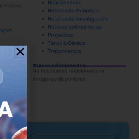
Neurociencia
r
. Nature.
Noticias de Genotipia
Noticias de investigación
Noticias patrocinadas
aspx?
Proyectos
Terapia Génica
Tratamientos
Cursos relacionados
No hay cursos relacionados o
imágenes disponibles.
Apellidos