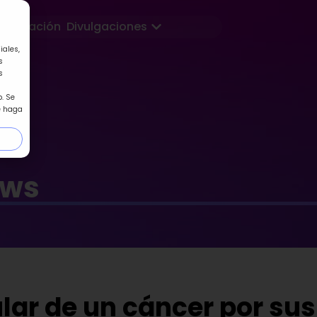
Abrir Divulgaciones
Formación
Divulgaciones
iales,
s
s
. Se
e haga
ews
ular de un cáncer por sus