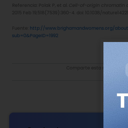
Referencia: Polak P, et al.
Cell-of-origin chromatin
2015 Feb 19;518(7539):360-4. doi: 10.1038/nature1422
Fuente:
http://www.brighamandwomens.org/about_
sub=0&PageID=1992
Comparte esta noticia en t