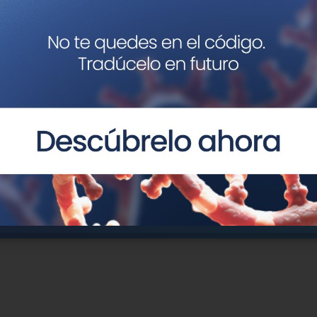
as?
ieras y te
Correo
electrónico
Mensaje
He leído y acepto la
Pol