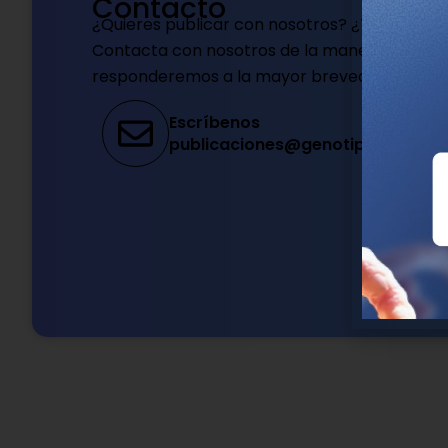
Contacto
¿Quieres publicar con nosotros? ¿Tienes dud
Contacta con nosotros de la manera que pref
responderemos a la mayor brevedad.
Escríbenos
publicaciones@genotipia.com