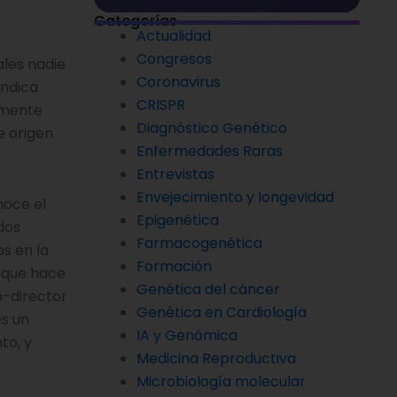
Categorías
Actualidad
Congresos
les nadie
Coronavirus
indica
CRISPR
amente
Diagnóstico Genético
e origen
Enfermedades Raras
Entrevistas
Envejecimiento y longevidad
noce el
Epigenética
dos
Farmacogenética
s en la
Formación
o que hace
Genética del cáncer
o-director
Genética en Cardiología
es un
IA y Genómica
to, y
Medicina Reproductiva
Microbiología molecular