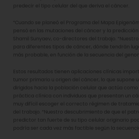
predecir el tipo celular del que deriva el cáncer.
“Cuando se planeó el Programa del Mapa Epigenómi
pensó en las mutaciones del cáncer y la predicción d
Shamil Sunyaev, co-directores del trabajo. “Nuest
para diferentes tipos de cáncer, dónde tendrán luga
más probable, en función de la secuencia del geno
Estos resultados tienen aplicaciones clínicas impo
tumor primario u origen del cáncer, lo que supone 
dirigidos hacia la población celular que actúa com
práctica clínica con individuos que presentan un c
muy difícil escoger el correcto régimen de tratami
del trabajo. “Nuestro descubrimiento de que el pa
predictor tan fuerte de su tipo celular originario po
podría ser cada vez más factible según la secuenci