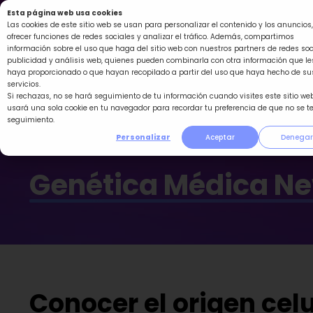
Ir
Esta página web usa cookies
al
Las cookies de este sitio web se usan para personalizar el contenido y los anuncios,
ofrecer funciones de redes sociales y analizar el tráfico. Además, compartimos
contenido
información sobre el uso que haga del sitio web con nuestros partners de redes soc
publicidad y análisis web, quienes pueden combinarla con otra información que le
haya proporcionado o que hayan recopilado a partir del uso que haya hecho de su
servicios.
Si rechazas, no se hará seguimiento de tu información cuando visites este sitio web
usará una sola cookie en tu navegador para recordar tu preferencia de que no se t
seguimiento.
Personalizar
Aceptar
Denegar
Genética Médica N
Conocer el origen cel