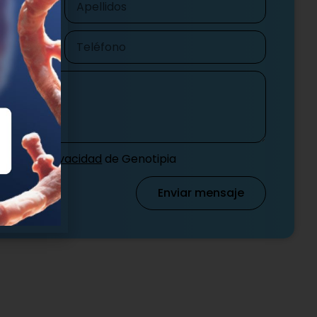
Teléfono
ítica de privacidad
de Genotipia
Enviar mensaje