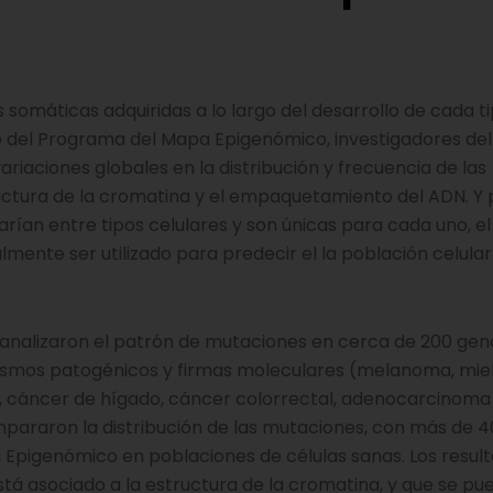
s somáticas adquiridas a lo largo del desarrollo de cada t
ro del Programa del Mapa Epigenómico, investigadores de
riaciones globales en la distribución y frecuencia de las
uctura de la cromatina y el empaquetamiento del ADN. Y
arían entre tipos celulares y son únicas para cada uno, e
ente ser utilizado para predecir el la población celular
es analizaron el patrón de mutaciones en cerca de 200 g
anismos patogénicos y firmas moleculares (melanoma, mi
 cáncer de hígado, cáncer colorrectal, adenocarcinoma 
araron la distribución de las mutaciones, con más de 4
 Epigenómico en poblaciones de células sanas. Los resul
tá asociado a la estructura de la cromatina, y que se pu