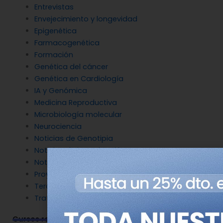
Entrevistas
Envejecimiento y longevidad
Epigenética
Farmacogenética
Formación
Genética del cáncer
Genética en Cardiología
IA y Genómica
Medicina Reproductiva
Microbiología molecular
Neurociencia
Noticias de Genotipia
Noticias de investigación
Noticias patrocinadas
Proyectos
Terapia Génica
Tratamientos
Cursos relacionados