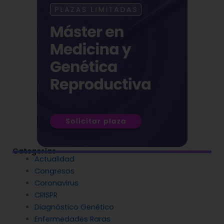
Categorías
Actualidad
Congresos
Coronavirus
CRISPR
Diagnóstico Genético
Enfermedades Raras