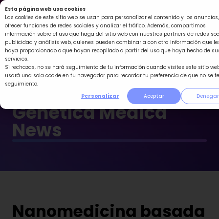
Ir
Esta página web usa cookies
al
Las cookies de este sitio web se usan para personalizar el contenido y los anuncios,
ofrecer funciones de redes sociales y analizar el tráfico. Además, compartimos
contenido
información sobre el uso que haga del sitio web con nuestros partners de redes soc
publicidad y análisis web, quienes pueden combinarla con otra información que le
haya proporcionado o que hayan recopilado a partir del uso que haya hecho de su
servicios.
Si rechazas, no se hará seguimiento de tu información cuando visites este sitio web
usará una sola cookie en tu navegador para recordar tu preferencia de que no se t
seguimiento.
Personalizar
Aceptar
Denegar
Genética Médica
News
Nanomedicina basada