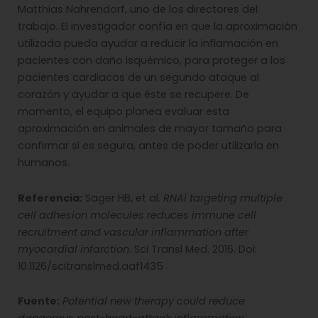
Matthias Nahrendorf, uno de los directores del
trabajo. El investigador confía en que la aproximación
utilizada pueda ayudar a reducir la inflamación en
pacientes con daño isquémico, para proteger a los
pacientes cardiacos de un segundo ataque al
corazón y ayudar a que éste se recupere. De
momento, el equipo planea evaluar esta
aproximación en animales de mayor tamaño para
confirmar si es segura, antes de poder utilizarla en
humanos.
Referencia:
Sager HB, et al.
RNAi targeting multiple
cell adhesion molecules reduces immune cell
recruitment and vascular inflammation after
myocardial infarction
. Sci Transl Med. 2016. Doi:
10.1126/scitranslmed.aaf1435
Fuente:
Potential new therapy could reduce