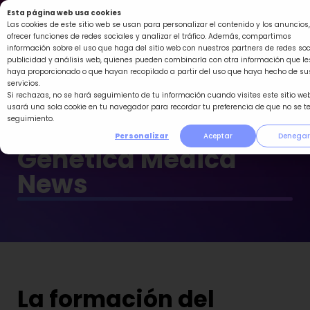
Ir
Esta página web usa cookies
al
Las cookies de este sitio web se usan para personalizar el contenido y los anuncios,
ofrecer funciones de redes sociales y analizar el tráfico. Además, compartimos
contenido
información sobre el uso que haga del sitio web con nuestros partners de redes soc
publicidad y análisis web, quienes pueden combinarla con otra información que le
haya proporcionado o que hayan recopilado a partir del uso que haya hecho de su
servicios.
Si rechazas, no se hará seguimiento de tu información cuando visites este sitio web
usará una sola cookie en tu navegador para recordar tu preferencia de que no se t
seguimiento.
Personalizar
Aceptar
Denegar
Genética Médica
News
La formación del