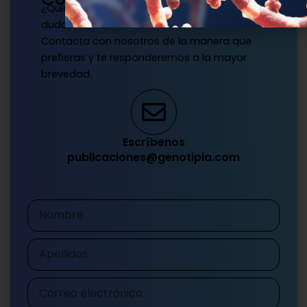
¿Quieres publicar con nosotros? ¿Tienes
dudas?
Contacta con nosotros de la manera que
prefieras y te responderemos a la mayor
brevedad.
Escríbenos
publicaciones@genotipia.com
Nombre
Apellidos
Correo
electrónico