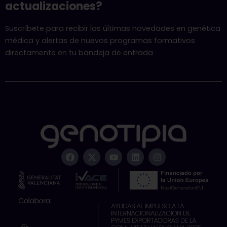
actualizaciones?
Suscríbete para recibir las últimas novedades en genética
médica y alertas de nuevos programas formativos
directamente en tu bandeja de entrada
F
X
Y
L
I
a
-
o
i
n
c
t
u
n
s
e
w
t
k
t
b
i
u
e
a
o
t
b
d
g
o
t
e
i
r
k
e
n
a
r
m