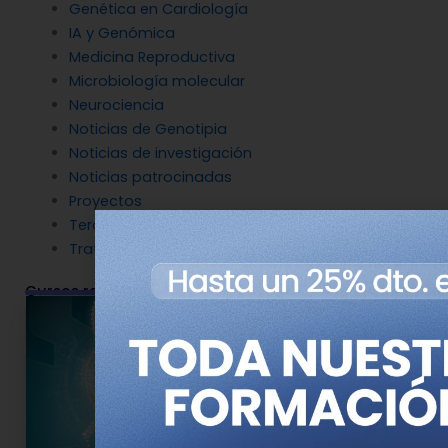
Genética en Cardiología
IA y Genómica
Medicina Reproductiva
Microbiología molecular
Neurociencia
Noticias de Genotipia
Noticias de investigación
Noticias patrocinadas
Proyectos
Terapia Génica
Tratamientos
Cursos relacionados