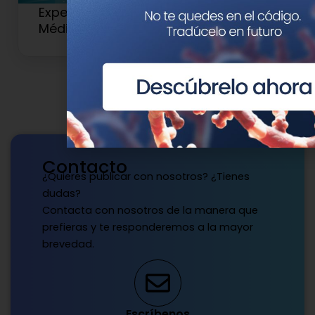
Experto Universitario en Genética
Médica y Genómica (Antiguo 2)
Contacto
¿Quieres publicar con nosotros? ¿Tienes
dudas?
Contacta con nosotros de la manera que
prefieras y te responderemos a la mayor
brevedad.
Escríbenos