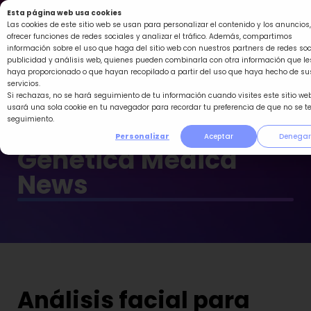
Ir
Esta página web usa cookies
al
Las cookies de este sitio web se usan para personalizar el contenido y los anuncios,
ofrecer funciones de redes sociales y analizar el tráfico. Además, compartimos
contenido
información sobre el uso que haga del sitio web con nuestros partners de redes soc
publicidad y análisis web, quienes pueden combinarla con otra información que le
haya proporcionado o que hayan recopilado a partir del uso que haya hecho de su
servicios.
Si rechazas, no se hará seguimiento de tu información cuando visites este sitio web
usará una sola cookie en tu navegador para recordar tu preferencia de que no se t
seguimiento.
Personalizar
Aceptar
Denegar
Genética Médica
News
Análisis facial para