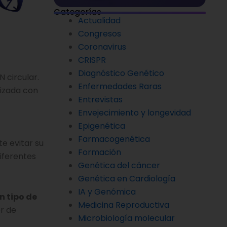
Categorías
Actualidad
Congresos
Coronavirus
CRISPR
Diagnóstico Genético
 circular.
Enfermedades Raras
izada con
Entrevistas
Envejecimiento y longevidad
Epigenética
Farmacogenética
te evitar su
Formación
iferentes
Genética del cáncer
Genética en Cardiología
IA y Genómica
n tipo de
Medicina Reproductiva
r de
Microbiología molecular