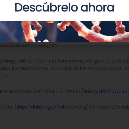
en plasma y orina. Al comparar la concentración de ARNs 
stigadores encontraron que la estabilidad de los ARNs circu
ulares pueden detectarse también en la orina de pacient
 estos ARNs circulares existen en orina y que aquellos q
ala Arul Chinnaiyan, director en el Centro de Michigan d
 y director del trabajo. “Nuestros estudios futuros explo
ados en orina o sangre”.
catálogo MiOncoCirc, una herramienta de gran interés a l
udiar los mecanismos de acción de los ARNs circulares en
ales.
RNA in Cancer. Cell. 2019. Doi:
https://doi.org/10.1016/j.cell.
marker.
https://labblog.uofmhealth.org/lab-report/circu