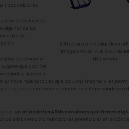
s tipos celulares.
culares todavía está
e algunas de las
secuestro de
ipción.
Estructura molecular de un ARN
Imagen: RCSB-PDB 2OIU visual
NGL viewer.
s tipos de cáncer o
 sugiere que podrían
fermedades. Además,
a los hace más estables que los ARNs lineares y les permi
ser utilizados como biomarcadores de enfermedades en d
btener
un atlas de los ARNs circulares que tienen algú
unos de ellos como biomarcadores potenciales en el cánce