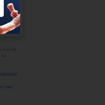
circulares
lares es
es con
ue derivan
e Patología
rarán estos
a hora de
 los
2018.12.021
lar-rna-