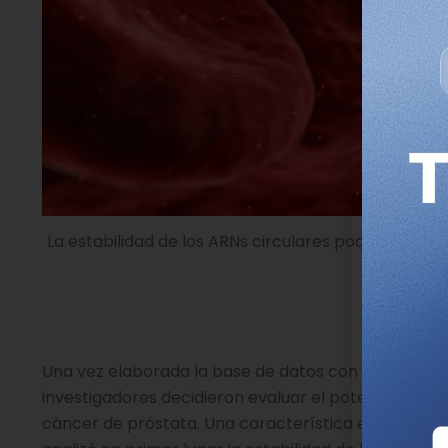
La estabilidad de los ARNs circulares podría facilit
Una vez elaborada la base de datos con los ARNs ci
investigadores decidieron evaluar el potencial d
cáncer de próstata. Una característica esencial pa