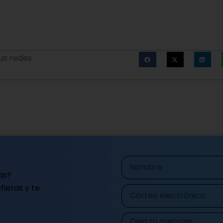
us redes
Nombre
as?
ieras y te
Correo
electrónico
Mensaje