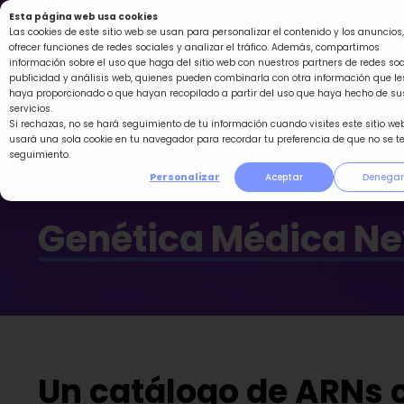
Ir
Esta página web usa cookies
al
Las cookies de este sitio web se usan para personalizar el contenido y los anuncios,
ofrecer funciones de redes sociales y analizar el tráfico. Además, compartimos
contenido
información sobre el uso que haga del sitio web con nuestros partners de redes soc
publicidad y análisis web, quienes pueden combinarla con otra información que le
haya proporcionado o que hayan recopilado a partir del uso que haya hecho de su
servicios.
Si rechazas, no se hará seguimiento de tu información cuando visites este sitio web
usará una sola cookie en tu navegador para recordar tu preferencia de que no se t
seguimiento.
Personalizar
Aceptar
Denegar
Genética Médica N
Un catálogo de ARNs c