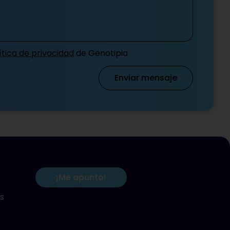
ítica de privacidad
de Genotipia
Enviar mensaje
¡Me apunto!
s