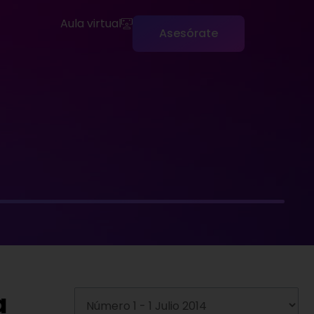
Aula virtual
Asesórate
a