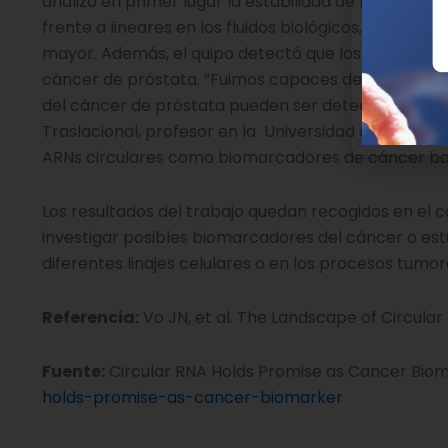
analizó en primer lugar la estabilidad de los ARNs 
frente a lineares en los fluidos biológicos, los inve
mayor. Además, el quipo detectó que los ARNs circ
cáncer de próstata. “Fuimos capaces de mostrar que
del cáncer de próstata pueden ser detectados”, señ
Traslacional, profesor en la Universidad de Michigan
ARNs circulares como biomarcadores de cáncer bas
Los resultados del trabajo quedan recogidos en el 
investigar posibles biomarcadores del cáncer o est
diferentes linajes celulares o en los procesos tumor
Referencia:
Vo JN, et al. The Landscape of Circular 
Fuente:
Circular RNA Holds Promise as Cancer Bio
holds-promise-as-cancer-biomarker