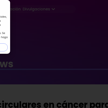
Abrir Divulgaciones
Formación
Divulgaciones
iales,
s
s
. Se
e haga
ews
irculares en cáncer par