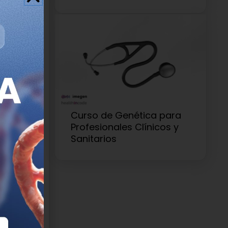
Curso de Genética para
biológicos.
Profesionales Clínicos y
Sanitarios
te, en
 el equipo