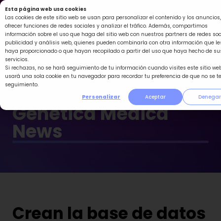
Ir
Esta página web usa cookies
al
Las cookies de este sitio web se usan para personalizar el contenido y los anuncios,
ofrecer funciones de redes sociales y analizar el tráfico. Además, compartimos
contenido
información sobre el uso que haga del sitio web con nuestros partners de redes soc
publicidad y análisis web, quienes pueden combinarla con otra información que le
haya proporcionado o que hayan recopilado a partir del uso que haya hecho de su
servicios.
Si rechazas, no se hará seguimiento de tu información cuando visites este sitio web
usará una sola cookie en tu navegador para recordar tu preferencia de que no se t
seguimiento.
Personalizar
Aceptar
Denegar
Genética Médica
News
Crean la base de datos