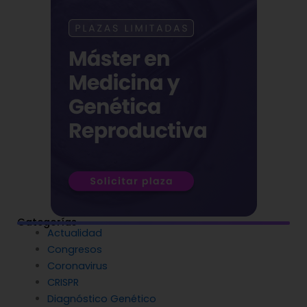
Categorías
Actualidad
Congresos
Coronavirus
CRISPR
Diagnóstico Genético