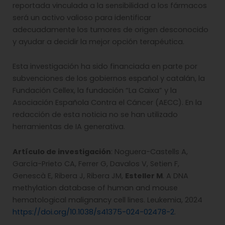
reportada vinculada a la sensibilidad a los fármacos
será un activo valioso para identificar
adecuadamente los tumores de origen desconocido
y ayudar a decidir la mejor opción terapéutica.
Esta investigación ha sido financiada en parte por
subvenciones de los gobiernos español y catalán, la
Fundación Cellex, la fundación “La Caixa” y la
Asociación Española Contra el Cáncer (AECC). En la
redacción de esta noticia no se han utilizado
herramientas de IA generativa.
Artículo de investigación
: Noguera-Castells A,
García-Prieto CA, Ferrer G, Davalos V, Setien F,
Genescà E, Ribera J, Ribera JM,
Esteller M
. A DNA
methylation database of human and mouse
hematological malignancy cell lines. Leukemia, 2024
https://doi.org/10.1038/s41375-024-02478-2
.