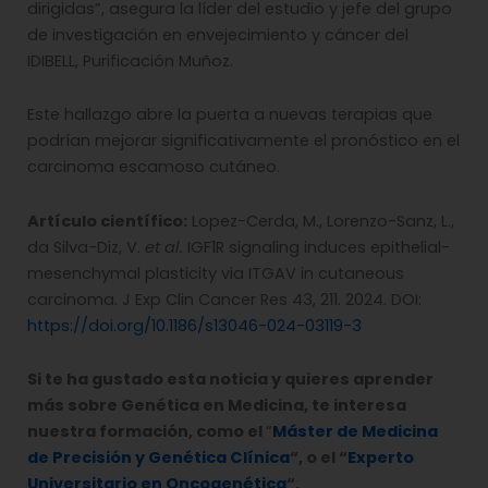
dirigidas”, asegura la líder del estudio y jefe del grupo
de investigación en envejecimiento y cáncer del
IDIBELL, Purificación Muñoz.
Este hallazgo abre la puerta a nuevas terapias que
podrían mejorar significativamente el pronóstico en el
carcinoma escamoso cutáneo.
Artículo científico:
Lopez-Cerda, M., Lorenzo-Sanz, L.,
da Silva-Diz, V.
et al.
IGF1R signaling induces epithelial-
mesenchymal plasticity via ITGAV in cutaneous
carcinoma. J Exp Clin Cancer Res 43, 211. 2024. DOI:
https://doi.org/10.1186/s13046-024-03119-3
Si te ha gustado esta noticia y quieres aprender
más sobre Genética en Medicina, te interesa
nuestra formación, como el
“
Máster de Medicina
de Precisión y Genética Clínica
“, o el “
Experto
Universitario en Oncogenética
“.