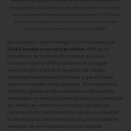
proteína ITGAV (rojo) y vimentina (verde), un marcador de células
mesenquimales. La superposición de ambas proteínas se manifiesta
con el color amarillo. El estudio indica que la proteína ITGAV es un
biomarcador pronóstico de recaídas de carcinoma escamoso
cutáneo. Imagen cortesía de Marta López (IDIBELL).
Por otra parte, esta investigación ha revelado que
ITGAV colabora con otra proteína
, IGF1R, en la
adquisición de la plasticidad celular. Así pues,
bloquear ITGAV o IGF1R podrían ser estrategias
efectivas para impedir la aparición de células
cancerígenas epiteliales plásticas y que el cáncer
avance a estadios más agresivos. “El conocimiento
obtenido gracias a estos estudios revela posibles
estrategias terapéuticas para bloquear la generación
de células de carcinoma escamoso de piel con
características mesenquimales agresivas y resaltan
la relevancia de los biomarcadores para establecer
ventanas de oportunidades para la terapias