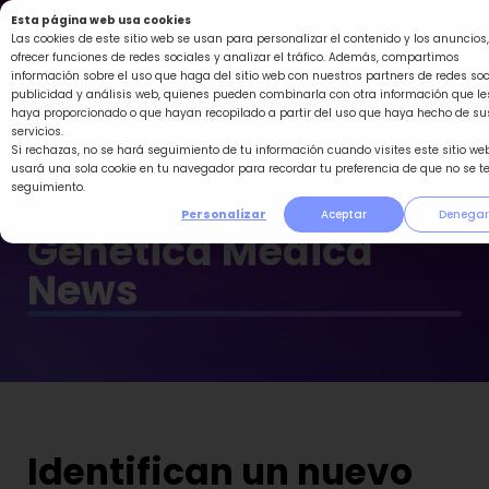
Ir
Esta página web usa cookies
al
Las cookies de este sitio web se usan para personalizar el contenido y los anuncios,
ofrecer funciones de redes sociales y analizar el tráfico. Además, compartimos
contenido
información sobre el uso que haga del sitio web con nuestros partners de redes soc
publicidad y análisis web, quienes pueden combinarla con otra información que le
haya proporcionado o que hayan recopilado a partir del uso que haya hecho de su
servicios.
Si rechazas, no se hará seguimiento de tu información cuando visites este sitio web
usará una sola cookie en tu navegador para recordar tu preferencia de que no se t
seguimiento.
Personalizar
Aceptar
Denegar
Genética Médica
News
Identifican un nuevo