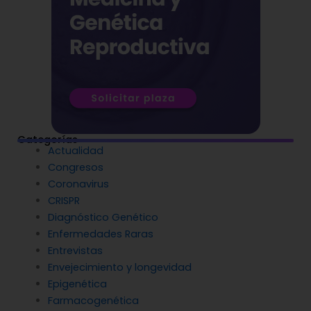
Categorías
Actualidad
Congresos
Coronavirus
CRISPR
Diagnóstico Genético
Enfermedades Raras
Entrevistas
Envejecimiento y longevidad
Epigenética
Farmacogenética