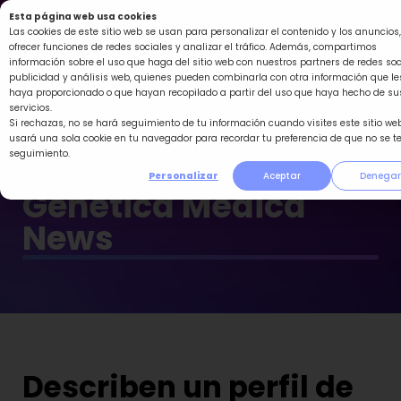
Ir
Esta página web usa cookies
al
Las cookies de este sitio web se usan para personalizar el contenido y los anuncios,
ofrecer funciones de redes sociales y analizar el tráfico. Además, compartimos
contenido
información sobre el uso que haga del sitio web con nuestros partners de redes soc
publicidad y análisis web, quienes pueden combinarla con otra información que le
haya proporcionado o que hayan recopilado a partir del uso que haya hecho de su
servicios.
Si rechazas, no se hará seguimiento de tu información cuando visites este sitio web
usará una sola cookie en tu navegador para recordar tu preferencia de que no se t
seguimiento.
Personalizar
Aceptar
Denegar
Genética Médica
News
Describen un perfil de