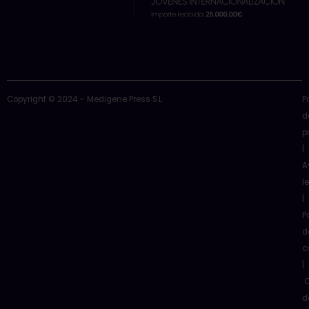
Copyright © 2024 – Medigene Press S.L
P
d
p
|
A
l
|
P
d
c
|
C
d