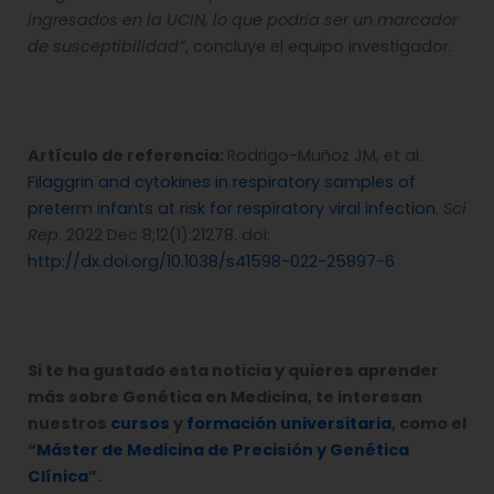
ingresados en la UCIN, lo que podría ser un marcador
de susceptibilidad”
, concluye el equipo investigador.
Artículo de referencia:
Rodrigo-Muñoz JM, et al.
Filaggrin and cytokines in respiratory samples of
preterm infants at risk for respiratory viral infection
.
Sci
Rep
. 2022 Dec 8;12(1):21278. doi:
http://dx.doi.org/10.1038/s41598-022-25897-6
Si te ha gustado esta noticia y quieres aprender
más sobre Genética en Medicina, te interesan
nuestros
cursos
y
formación universitaria
, como el
“
Máster de Medicina de Precisión y Genética
Clínica
”.