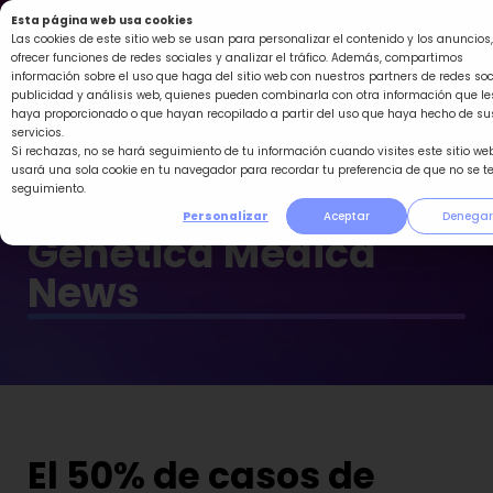
Ir
Esta página web usa cookies
al
Las cookies de este sitio web se usan para personalizar el contenido y los anuncios,
ofrecer funciones de redes sociales y analizar el tráfico. Además, compartimos
contenido
información sobre el uso que haga del sitio web con nuestros partners de redes soc
publicidad y análisis web, quienes pueden combinarla con otra información que le
haya proporcionado o que hayan recopilado a partir del uso que haya hecho de su
servicios.
Si rechazas, no se hará seguimiento de tu información cuando visites este sitio web
usará una sola cookie en tu navegador para recordar tu preferencia de que no se t
seguimiento.
Personalizar
Aceptar
Denegar
Genética Médica
News
El 50% de casos de