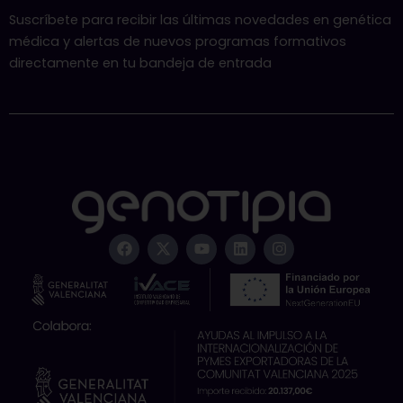
Suscríbete para recibir las últimas novedades en genética
médica y alertas de nuevos programas formativos
directamente en tu bandeja de entrada
F
X
Y
L
I
a
-
o
i
n
c
t
u
n
s
e
w
t
k
t
b
i
u
e
a
o
t
b
d
g
o
t
e
i
r
k
e
n
a
r
m