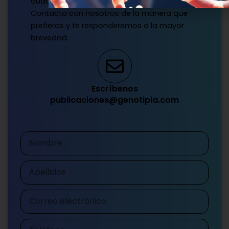
dudas?
Contacta con nosotros de la manera que
prefieras y te responderemos a la mayor
brevedad.
Escríbenos
publicaciones@genotipia.com
Nombre
Apellidos
Correo
electrónico
Teléfono