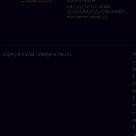
Copyright © 2024 – Medigene Press S.L
P
d
p
|
A
l
|
P
d
c
|
C