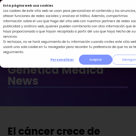
Ir
Esta página web usa cookies
al
Las cookies de este sitio web se usan para personalizar el contenido y los anuncios,
ofrecer funciones de redes sociales y analizar el tráfico. Además, compartimos
contenido
información sobre el uso que haga del sitio web con nuestros partners de redes soc
publicidad y análisis web, quienes pueden combinarla con otra información que le
haya proporcionado o que hayan recopilado a partir del uso que haya hecho de su
servicios.
Si rechazas, no se hará seguimiento de tu información cuando visites este sitio web
usará una sola cookie en tu navegador para recordar tu preferencia de que no se t
seguimiento.
Personalizar
Aceptar
Denegar
Genética Médica
News
El cáncer crece de