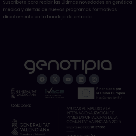
Suscríbete para recibir las últimas novedades en genética
médica y alertas de nuevos programas formativos
directamente en tu bandeja de entrada
F
X
Y
L
I
a
-
o
i
n
c
t
u
n
s
e
w
t
k
t
b
i
u
e
a
o
t
b
d
g
o
t
e
i
r
k
e
n
a
r
m