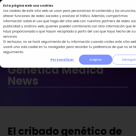
Ir
Esta página web usa cookies
al
Las cookies de este sitio web se usan para personalizar el contenido y los anuncios,
ofrecer funciones de redes sociales y analizar el tráfico. Además, compartimos
contenido
información sobre el uso que haga del sitio web con nuestros partners de redes soc
publicidad y análisis web, quienes pueden combinarla con otra información que le
haya proporcionado o que hayan recopilado a partir del uso que haya hecho de su
servicios.
Si rechazas, no se hará seguimiento de tu información cuando visites este sitio web
usará una sola cookie en tu navegador para recordar tu preferencia de que no se t
seguimiento.
Personalizar
Aceptar
Denegar
Genética Médica
News
El cribado genético de