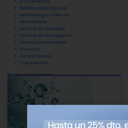
IA y Genómica
Medicina Reproductiva
Microbiología molecular
Neurociencia
Noticias de Genotipia
Noticias de investigación
Noticias patrocinadas
Proyectos
Terapia Génica
Tratamientos
Cursos relacionados