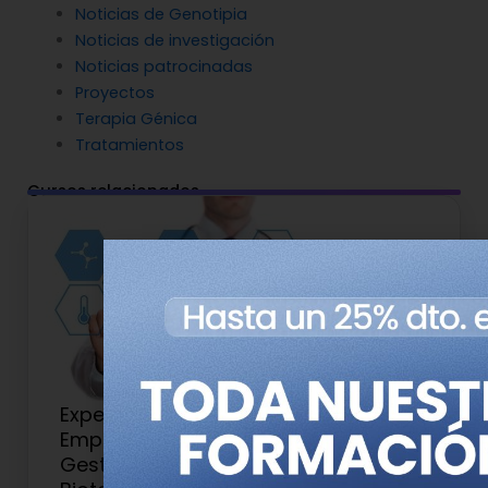
Noticias de Genotipia
Noticias de investigación
Noticias patrocinadas
Proyectos
Terapia Génica
Tratamientos
Cursos relacionados
Experto Universitario en
Emprendimiento, Aceleración y
Gestión de Start-ups Pharma-