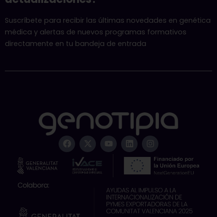
Suscríbete para recibir las últimas novedades en genética
médica y alertas de nuevos programas formativos
directamente en tu bandeja de entrada
F
X
Y
L
I
a
-
o
i
n
c
t
u
n
s
e
w
t
k
t
b
i
u
e
a
o
t
b
d
g
o
t
e
i
r
k
e
n
a
r
m