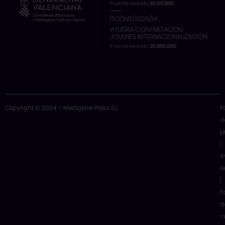
Copyright © 2024 – Medigene Press S.L
P
d
p
|
A
l
|
P
d
c