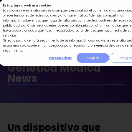
Ir
Esta página web usa cookies
al
Las cookies de este sitio web se usan para personalizar el contenido y los anuncios,
ofrecer funciones de redes sociales y analizar el tráfico. Además, compartimos
contenido
información sobre el uso que haga del sitio web con nuestros partners de redes soc
publicidad y análisis web, quienes pueden combinarla con otra información que le
haya proporcionado o que hayan recopilado a partir del uso que haya hecho de su
servicios.
Si rechazas, no se hará seguimiento de tu información cuando visites este sitio web
usará una sola cookie en tu navegador para recordar tu preferencia de que no se t
seguimiento.
Personalizar
Aceptar
Denegar
Genética Médica
News
Un dispositivo que