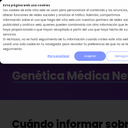
Ir
Esta página web usa cookies
al
Las cookies de este sitio web se usan para personalizar el contenido y los anuncios,
ofrecer funciones de redes sociales y analizar el tráfico. Además, compartimos
contenido
información sobre el uso que haga del sitio web con nuestros partners de redes soc
publicidad y análisis web, quienes pueden combinarla con otra información que le
haya proporcionado o que hayan recopilado a partir del uso que haya hecho de su
servicios.
Si rechazas, no se hará seguimiento de tu información cuando visites este sitio web
usará una sola cookie en tu navegador para recordar tu preferencia de que no se t
seguimiento.
Personalizar
Aceptar
Denegar
Genética Médica N
Cuándo informar sobr