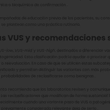
ica o bioquímica de confirmación .
ompañadas de educación previa de los pacientes, su con
 se plantean como una práctica rutinaria.
las VUS y recomendaciones 
US
–
low
,
VUS-mid
y
VUS-high
, destinados a diferenciar v
genicidad. Esta clasificación podría ayudar a priorizar 
 o reevaluación. En caso de que se utilicen estas subcateg
ificado y permitan distinguir las variantes con más prob
probabilidades de reclasificarse como benignas .
mento recomienda que los laboratorios revisen y comuniqu
 Las reclasificaciones que modifican de forma sustancial 
especialmente cuando una variante pasa de VUS a patogén
previamente considerada relevante deja de serlo .