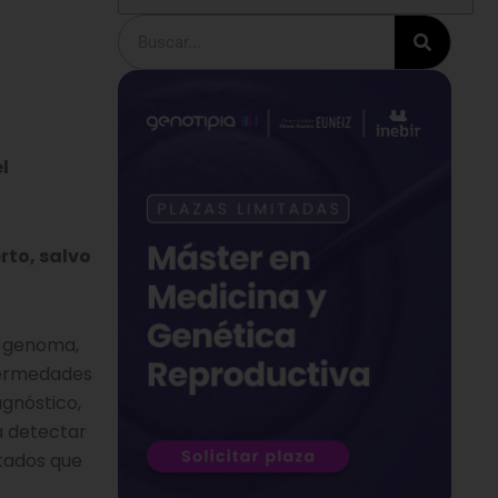
Buscar
l
rto, salvo
l genoma,
nfermedades
agnóstico,
a detectar
ltados que