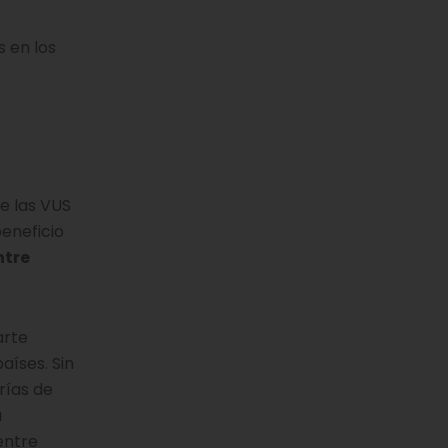
 en los
e las VUS
eneficio
ntre
arte
aíses. Sin
rías de
a
entre