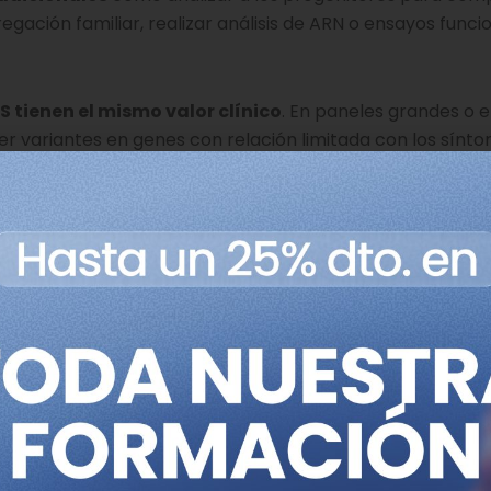
regación familiar, realizar análisis de ARN o ensayos funci
S tienen el mismo valor clínico
. En paneles grandes o 
variantes en genes con relación limitada con los sínto
boratorios indiquen de forma clara si la variante encaja 
odrían no incluirse en el informe principal o situarse en 
ación.
en un gen asociado solo a enfermedad autosómica reces
 los laboratorios pueden decidir no comunicarla, salvo que
 persona estudiada.
s asintomáticas se recomi
general
medad),
la recomendación general es no informar sobr
rios o incidentales, los cribados poblacionales para rie