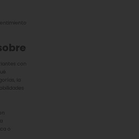
sentimiento
sobre
ariantes con
qué
orías, la
abilidades
en
la
ica o