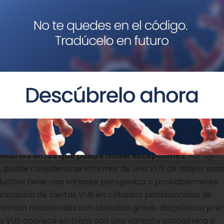
s clínicos o metabólicos compatibles, las pruebas
adversa o inesperada a medicamentos, el cribado de po
les cuando el hallazgo no se relaciona con datos clínico
 historia familiar compatible, la
probabilidad previa d
 sobre ella puede generar más incertidumbre que benefic
 se alinea con recomendaciones previas de la ACMG para 
riza reportar las variantes patogénicas o probablement
enarios en los que puede haber excepciones
. Por ejem
, puede considerarse informar de una VUS de mayor sosp
ductiva tiene una variante patogénica o probablemente
nicación de ciertas VUS en cribados poblacionales de
mica relacionada con toxicidad grave, diagnóstico pre
a VUS aparece en trans con una variante patogénica o