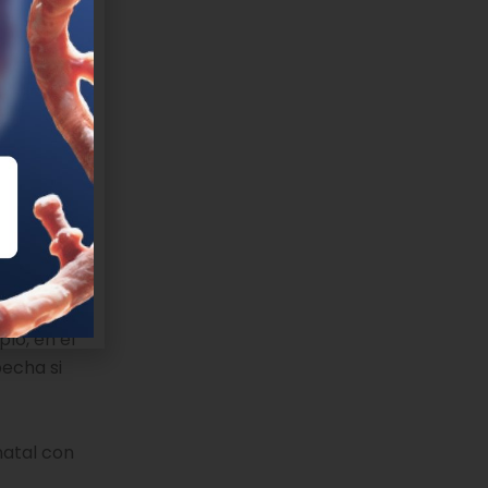
rtadores
s
e que una
io y
hallazgos
e
plo, en el
echa si
natal con