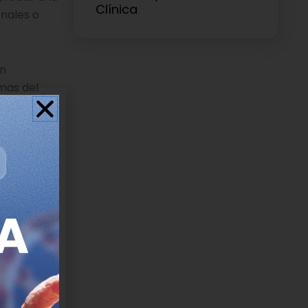
Clínica
onales o
en
mas del
o no con el
secciones
iva y no
 el gen
enda
e las VUS
.
sgo de