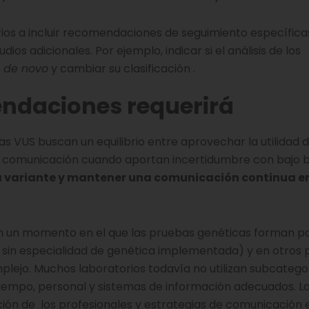
ios a incluir recomendaciones de seguimiento específicas
s adicionales. Por ejemplo, indicar si el análisis de los
s
de novo
y cambiar su clasificación .
ndaciones requerirá
VUS buscan un equilibrio entre aprovechar la utilidad d
 su comunicación cuando aportan incertidumbre con bajo b
a variante y mantener una comunicación continua e
 en un momento en el que las pruebas genéticas forman p
 sin especialidad de genética implementada) y en otros p
ejo. Muchos laboratorios todavía no utilizan subcatego
 tiempo, personal y sistemas de información adecuados. L
ión de los profesionales y estrategias de comunicación 