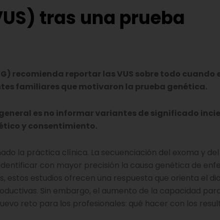
(VUS) tras una prueba
G) recomienda reportar las VUS sobre todo cuando e
tes familiares que motivaron la prueba genética.
neral es no informar variantes de significado incie
tico y consentimiento.
do la práctica clínica. La secuenciación del exoma y de
 identificar con mayor precisión la causa genética de e
s, estos estudios ofrecen una respuesta que orienta el di
productivas. Sin embargo, el aumento de la capacidad par
uevo reto para los profesionales: qué hacer con los resu