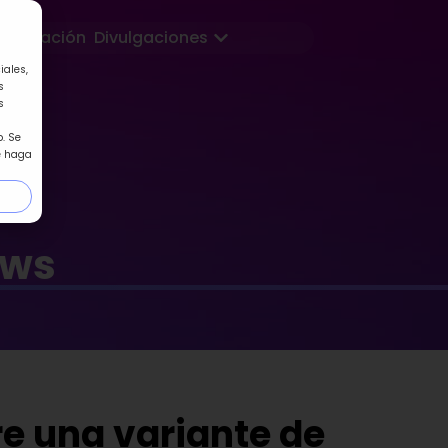
Abrir Divulgaciones
Formación
Divulgaciones
iales,
s
s
. Se
e haga
ews
e una variante de