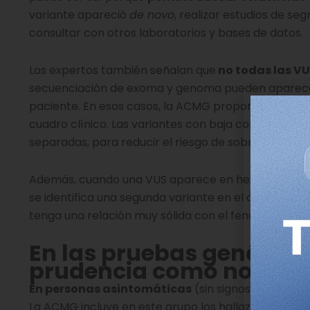
variante apareció
de novo
, realizar estudios de seg
consultar con otros laboratorios y bases de datos.
Los expertos también señalan que
no todas las VU
secuenciación de exoma y genoma pueden aparecer 
paciente. En esos casos, la ACMG propone que los la
cuadro clínico. Las variantes con baja correlación p
separadas, para reducir el riesgo de sobreinterpret
Además, cuando una VUS aparece en heterocigosis 
se identifica una segunda variante en el otro alelo,
tenga una relación muy sólida con el fenotipo de la
En las pruebas genética
prudencia como norma 
En personas asintomáticas
(sin signos de enfer
La ACMG incluye en este grupo los hallazgos secunda