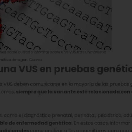
es sobre cuándo informar sobre una VUS tras una prueba
nética. Imagen: Canva.
una VUS en pruebas genéti
s VUS deben comunicarse en la mayoría de las pruebas 
ntomas,
siempre que la variante esté relacionada con 
 como el diagnóstico prenatal, perinatal, pediátrico, adu
ble de enfermedad genética
. En estos casos, informar
adicionales
como analizar a los progenitores para comp