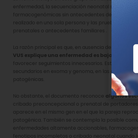
enfermedad, la secuenciación neonatal sin hallazgo
farmacogenómicas sin antecedentes de respuesta 
realizado en una sola persona y las pruebas prenata
prenatales o antecedentes familiares .
La razón principal es que, en ausencia de síntomas o
VUS explique una enfermedad es baja
. Informar
favorecer seguimientos innecesarios. Este criterio
secundarios en exoma y genoma, en las que se prio
patogénicas.
No obstante, el documento reconoce
algunos esc
cribado preconcepcional o prenatal de portadores
aparece en el mismo gen en el que la pareja repro
patogénica. También se contempla la posible comu
enfermedades altamente accionables, farmacogenó
fenotipos incompletos o cribado neonatal cuando l