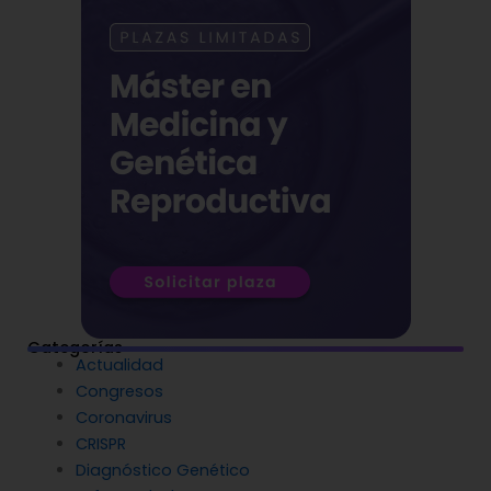
Categorías
Actualidad
Congresos
Coronavirus
CRISPR
Diagnóstico Genético