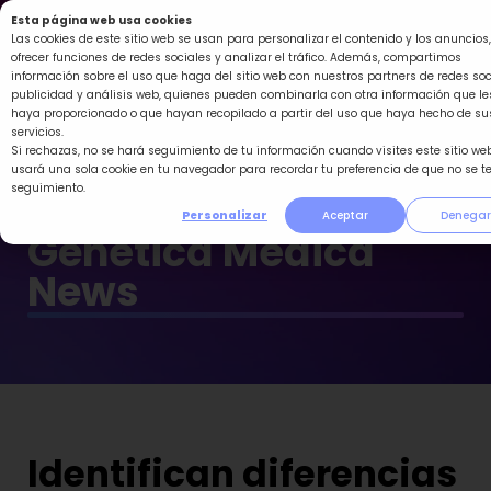
Ir
Esta página web usa cookies
al
Las cookies de este sitio web se usan para personalizar el contenido y los anuncios,
ofrecer funciones de redes sociales y analizar el tráfico. Además, compartimos
contenido
información sobre el uso que haga del sitio web con nuestros partners de redes soc
publicidad y análisis web, quienes pueden combinarla con otra información que le
haya proporcionado o que hayan recopilado a partir del uso que haya hecho de su
servicios.
Si rechazas, no se hará seguimiento de tu información cuando visites este sitio web
usará una sola cookie en tu navegador para recordar tu preferencia de que no se t
seguimiento.
Personalizar
Aceptar
Denegar
Genética Médica
News
Identifican diferencias