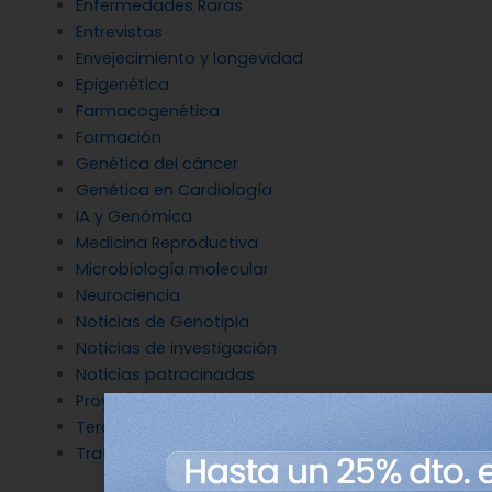
Enfermedades Raras
Entrevistas
Envejecimiento y longevidad
Epigenética
Farmacogenética
Formación
Genética del cáncer
Genética en Cardiología
IA y Genómica
Medicina Reproductiva
Microbiología molecular
Neurociencia
Noticias de Genotipia
Noticias de investigación
Noticias patrocinadas
Proyectos
Terapia Génica
Tratamientos