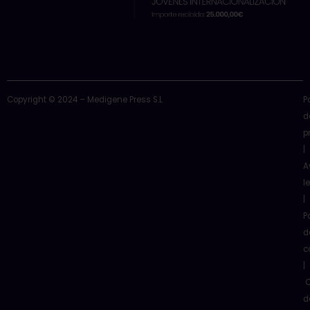
Copyright © 2024 – Medigene Press S.L
P
d
p
|
A
l
|
P
d
c
|
C
d