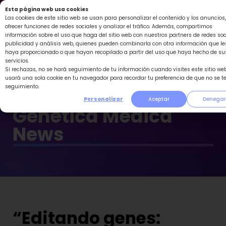
Ir
Esta página web usa cookies
al
Las cookies de este sitio web se usan para personalizar el contenido y los anuncios,
ofrecer funciones de redes sociales y analizar el tráfico. Además, compartimos
contenido
información sobre el uso que haga del sitio web con nuestros partners de redes soc
publicidad y análisis web, quienes pueden combinarla con otra información que le
haya proporcionado o que hayan recopilado a partir del uso que haya hecho de su
servicios.
Si rechazas, no se hará seguimiento de tu información cuando visites este sitio web
usará una sola cookie en tu navegador para recordar tu preferencia de que no se t
seguimiento.
Personalizar
Aceptar
Denegar
Genética Médica
News
“Editando genes: