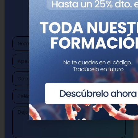
Escríbenos
publicaciones@genotipia.com
Nombre
Apellidos
Correo
electrónico
Teléfono
Mensaje