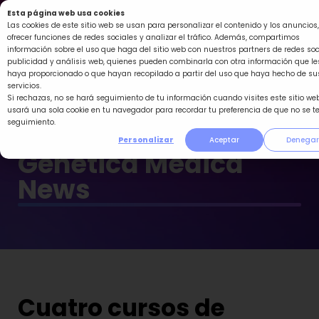
Ir
Esta página web usa cookies
al
Las cookies de este sitio web se usan para personalizar el contenido y los anuncios,
ofrecer funciones de redes sociales y analizar el tráfico. Además, compartimos
contenido
información sobre el uso que haga del sitio web con nuestros partners de redes soc
publicidad y análisis web, quienes pueden combinarla con otra información que le
haya proporcionado o que hayan recopilado a partir del uso que haya hecho de su
servicios.
Si rechazas, no se hará seguimiento de tu información cuando visites este sitio web
usará una sola cookie en tu navegador para recordar tu preferencia de que no se t
seguimiento.
Personalizar
Aceptar
Denegar
Genética Médica
News
Cuatro cursos de