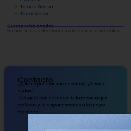
Terapia Génica
Tratamientos
Cursos relacionados
No hay cursos relacionados o imágenes disponibles.
Contacto
¿Quieres publicar con nosotros? ¿Tienes
dudas?
Contacta con nosotros de la manera que
prefieras y te responderemos a la mayor
brevedad.