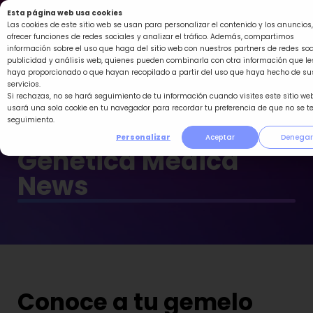
Ir
Esta página web usa cookies
al
Las cookies de este sitio web se usan para personalizar el contenido y los anuncios,
ofrecer funciones de redes sociales y analizar el tráfico. Además, compartimos
contenido
información sobre el uso que haga del sitio web con nuestros partners de redes soc
publicidad y análisis web, quienes pueden combinarla con otra información que le
haya proporcionado o que hayan recopilado a partir del uso que haya hecho de su
servicios.
Si rechazas, no se hará seguimiento de tu información cuando visites este sitio web
usará una sola cookie en tu navegador para recordar tu preferencia de que no se t
seguimiento.
Personalizar
Aceptar
Denegar
Genética Médica
News
Conoce a tu gemelo