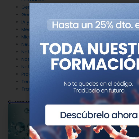
Genética del cáncer
Genética en Cardiología
IA y Genómica
Medicina Reproductiva
Microbiología molecular
Neurociencia
Noticias de Genotipia
Noticias de investigación
Noticias patrocinadas
Proyectos
Terapia Génica
Tratamientos
Cursos relacionados