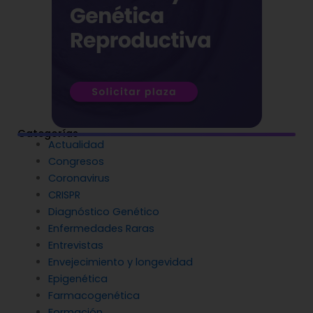
Categorías
Actualidad
Congresos
Coronavirus
CRISPR
Diagnóstico Genético
Enfermedades Raras
Entrevistas
Envejecimiento y longevidad
Epigenética
Farmacogenética
Formación