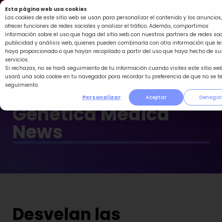
Ir
Esta página web usa cookies
al
Las cookies de este sitio web se usan para personalizar el contenido y los anuncios,
ofrecer funciones de redes sociales y analizar el tráfico. Además, compartimos
contenido
información sobre el uso que haga del sitio web con nuestros partners de redes soc
publicidad y análisis web, quienes pueden combinarla con otra información que le
haya proporcionado o que hayan recopilado a partir del uso que haya hecho de su
servicios.
Si rechazas, no se hará seguimiento de tu información cuando visites este sitio web
usará una sola cookie en tu navegador para recordar tu preferencia de que no se t
seguimiento.
Personalizar
Aceptar
Denegar
Genética Médica
News
Desvelan las