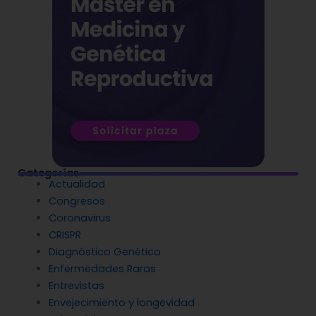
Categorías
Actualidad
Congresos
Coronavirus
CRISPR
Diagnóstico Genético
Enfermedades Raras
Entrevistas
Envejecimiento y longevidad