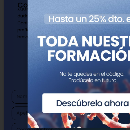
Contacto
¿Quieres publicar con nosotros? ¿Tienes
dudas?
Contacta con nosotros de la manera que
prefieras y te responderemos a la mayor
brevedad.
Escríbenos
publicaciones@genotipia.com
Nombre
Apellidos
Correo