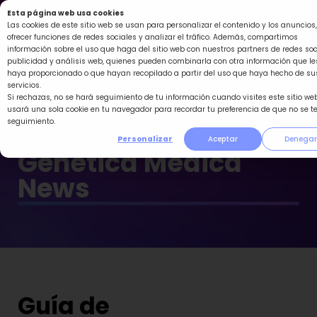
Ir
Esta página web usa cookies
al
Las cookies de este sitio web se usan para personalizar el contenido y los anuncios,
ofrecer funciones de redes sociales y analizar el tráfico. Además, compartimos
contenido
información sobre el uso que haga del sitio web con nuestros partners de redes soc
publicidad y análisis web, quienes pueden combinarla con otra información que le
haya proporcionado o que hayan recopilado a partir del uso que haya hecho de su
servicios.
Si rechazas, no se hará seguimiento de tu información cuando visites este sitio web
usará una sola cookie en tu navegador para recordar tu preferencia de que no se t
seguimiento.
Personalizar
Aceptar
Denegar
Genética Médica
News
Guía de