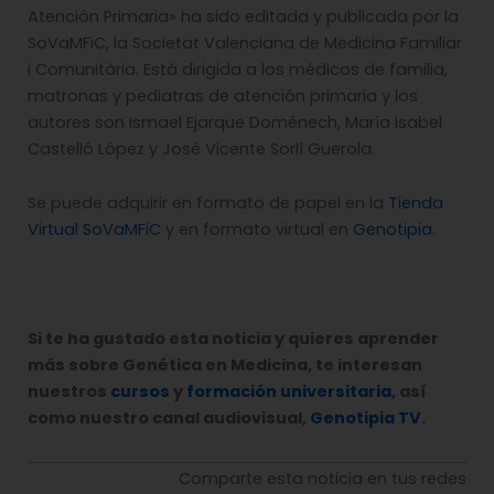
Atención Primaria» ha sido editada y publicada por la
SoVaMFiC, la Societat Valenciana de Medicina Familiar
i Comunitària. Está dirigida a los médicos de familia,
matronas y pediatras de atención primaria y los
autores son Ismael Ejarque Doménech, María Isabel
Castelló López y José Vicente Sorlí Guerola.
Se puede adquirir en formato de papel en la
Tienda
Virtual SoVaMFiC
y en formato virtual en
Genotipia
.
Si te ha gustado esta noticia y quieres aprender
más sobre Genética en Medicina, te interesan
nuestros
cursos
y
formación universitaria
, así
como nuestro canal audiovisual,
Genotipia TV
.
Comparte esta noticia en tus redes