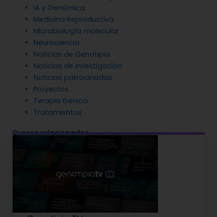
IA y Genómica
Medicina Reproductiva
Microbiología molecular
Neurociencia
Noticias de Genotipia
Noticias de investigación
Noticias patrocinadas
Proyectos
Terapia Génica
Tratamientos
Cursos relacionados