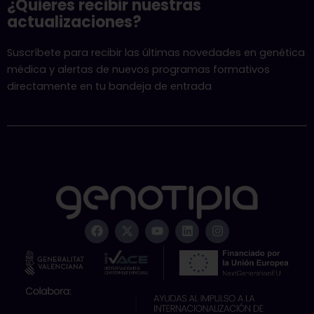
¿Quieres recibir nuestras
actualizaciones?
Suscríbete para recibir las últimas novedades en genética
médica y alertas de nuevos programas formativos
directamente en tu bandeja de entrada
F
X
Y
L
I
a
-
o
i
n
c
t
u
n
s
e
w
t
k
t
b
i
u
e
a
o
t
b
d
g
o
t
e
i
r
k
e
n
a