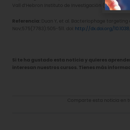
Vall d’Hebron Instituto de Investigación (VHIR).
Referencia:
Duan Y, et al. Bacteriophage targeting 
Nov;575(7783):505-511. doi:
http://dx.doi.org/10.10
Si te ha gustado esta noticia y quieres aprend
interesan nuestros cursos. Tienes más informa
Comparte esta noticia en t