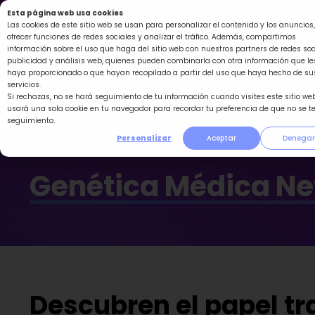
Ir
Esta página web usa cookies
al
Las cookies de este sitio web se usan para personalizar el contenido y los anuncios,
ofrecer funciones de redes sociales y analizar el tráfico. Además, compartimos
contenido
información sobre el uso que haga del sitio web con nuestros partners de redes soc
publicidad y análisis web, quienes pueden combinarla con otra información que le
haya proporcionado o que hayan recopilado a partir del uso que haya hecho de su
servicios.
Si rechazas, no se hará seguimiento de tu información cuando visites este sitio web
usará una sola cookie en tu navegador para recordar tu preferencia de que no se t
seguimiento.
Personalizar
Aceptar
Denegar
Genética Médica N
Descubren el papel tr