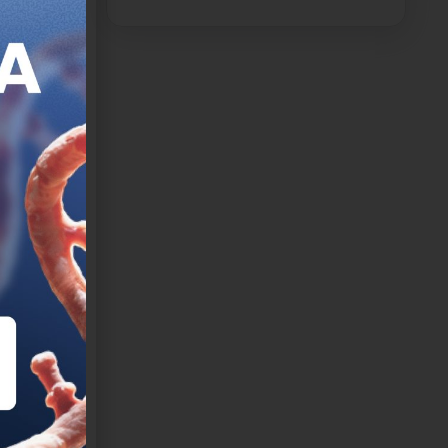
ue los
a ayudó a
ico en
para
diante
roorganismo
uede abrir
 citolisina
áticas del