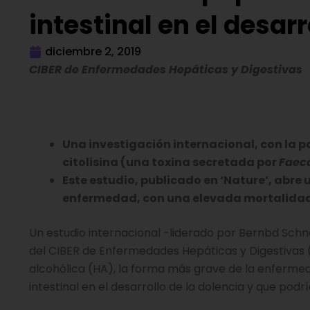
intestinal en el desar
diciembre 2, 2019
CIBER de Enfermedades Hepáticas y Digestivas
Una investigación internacional, con la p
citolisina (una toxina secretada por
Faeca
Este estudio, publicado en ‘Nature’, abre
enfermedad, con una elevada mortalidad
Un estudio internacional -liderado por Bernbd Schnab
del CIBER de Enfermedades Hepáticas y Digestivas
alcohólica (HA), la forma más grave de la enfermed
intestinal en el desarrollo de la dolencia y que pod