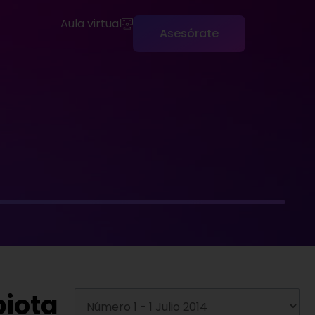
Aula virtual
Asesórate
biota