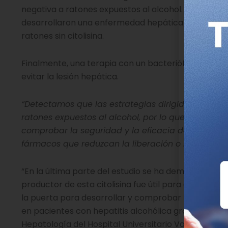
negativa a ratones expuestos al alcohol. Los animal
desarrollaron una enfermedad hepática inducida p
ratones sin citolisina.
Finalmente, una terapia con un bacteriófago dirigi
evitar la lesión hepática.
“Detectamos que las estrategias dirigidas a reduc
ratones expuestos al alcohol, por lo que creemos q
comprobar la seguridad y la eficacia de esta est
fármacos que reduzcan la liberación o la acción de
“En la última parte del estudio se ha demostrado qu
productor de esta citolisina fue útil para evitar la 
la puerta para desarrollar y comprobar la utilidad 
en pacientes con hepatitis alcohólica grave”, conclu
Hepatología del Hospital Universitario Vall d’Hebro