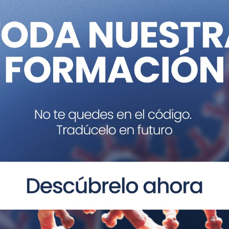
es con microbiomas intestinales positivos para citolisina
or alcohol más grave y sobrevivieron en menor medida q
do contra las cepas de
E. Faecalis
productoras de citolisin
ir la acción de esta proteína disminuían el daño hepát
ue es necesario realizar estudios clínicos controlados 
rategia en pacientes con hepatitis alcohólica grave me
 la proteína citolisina”,
indica el Dr. Caballería.
e utilizar estrategias terapéuticas que destruyan el mic
lesión hepática en el modelo experimental de ratón. Ello p
de estrategias terapéuticas dirigidas sobre
E. Faecalis
y su
ye el Dr. Víctor Vargas, Consultor Sénior del Servicio de
n e investigador principal del grupo de Enfermedades Hep