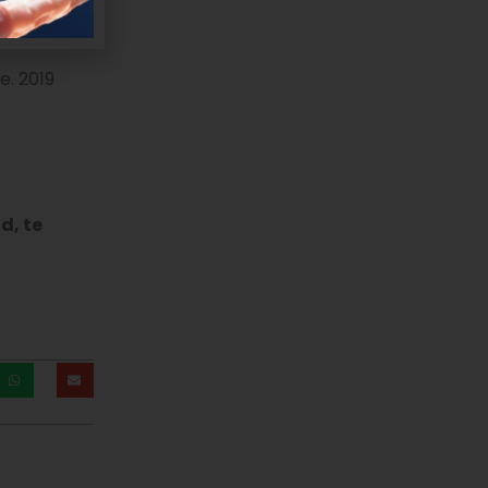
e. 2019
d, te