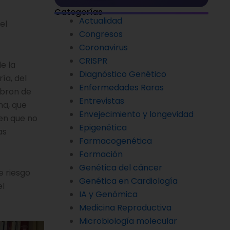
Categorías
Actualidad
el
Congresos
Coronavirus
CRISPR
e la
Diagnóstico Genético
ía, del
Enfermedades Raras
ebron de
Entrevistas
ina, que
Envejecimiento y longevidad
en que no
Epigenética
as
Farmacogenética
Formación
Genética del cáncer
e riesgo
Genética en Cardiología
el
IA y Genómica
Medicina Reproductiva
Microbiología molecular