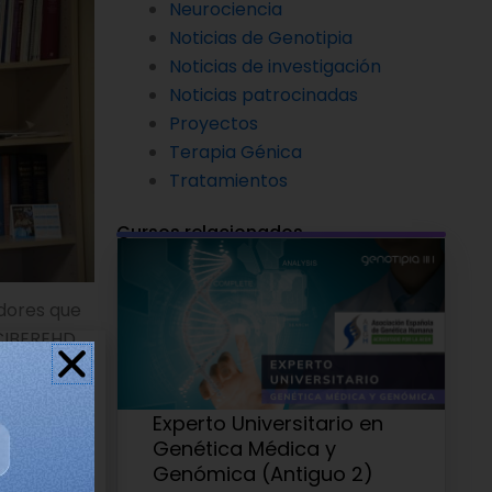
Neurociencia
Noticias de Genotipia
Noticias de investigación
Noticias patrocinadas
Proyectos
Terapia Génica
Tratamientos
Cursos relacionados
adores que
CIBEREHD.
Experto Universitario en
Genética Médica y
Genómica (Antiguo 2)
tiva y