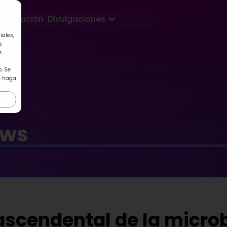
Abrir Divulgaciones
Formación
Divulgaciones
iales,
s
s
. Se
e haga
ews
ascendental de la micro