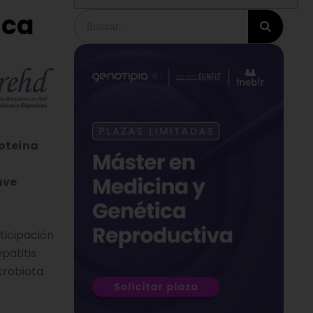
ica
Buscar
roteína
ave
ticipación
patitis
crobiota