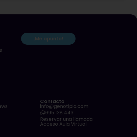
¡Me apunto!
s
Contacto
ews
info@genotipia.com
695 138 443
Reservar una llamada
Acceso Aula Virtual