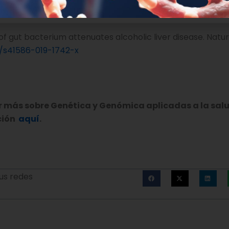
of gut bacterium attenuates alcoholic liver disease. Natur
38/s41586-019-1742-x
er más sobre Genética y Genómica aplicadas a la salu
ción
aquí
.
us redes