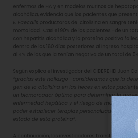
enfermos de HA y en modelos murinos de hepatop
alcohólica, evidencia que los pacientes que presen
E. Faecalis
productoras de citolisina en sangre ten
mortalidad. Casi el 90% de los pacientes –de un tot
con hepatitis alcohólica y la proteína positiva falle
dentro de los 180 días posteriores al ingreso hospita
al 4% de los que la tenían negativa de un total de 54
Según explica el investigador del CIBEREHD Juan Cab
“gracias este hallazgo consideramos que la dete
gen de la citolisina en las heces en estos pacient
un biomarcador óptimo para determinar la grave
enfermedad hepática y el riesgo de muerte, lo qu
poder establecer terapias personalizadas en func
estado de esta proteína”
.
A continuación, los investigadores transfirieron hec