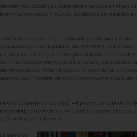
 elevada mortalidad y su tratamiento se basa en el uso de
a en muchos casos, y la única posibilidad de curación es 
e del Consorcio InTeam, coordinado por Ramón Bataller d
cipación de los investigadores del CIBEREHD Juan Caballer
a-Cots y Víctor Vargas del Hospital Universitario Vall d’H
da por la bacteria
Enterococcus Faecalis
, llamada citolis
ado favoreciendo el fallo hepático.
E. Faecalis
es un germ
acientes con hepatitis alcohólica representa el 5,6% de l
controles (bebedores sociales), 44 pacientes bebedores d
 enfermedad, pertenecientes a la red de centros clínicos d
o, Gran Bretaña y Francia.
 de suero de