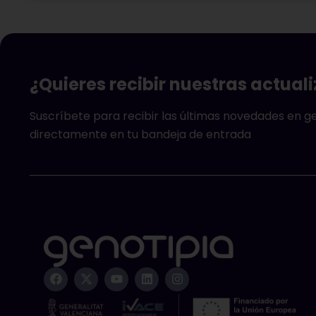
¿Quieres recibir nuestras actual
Suscríbete para recibir las últimas novedades en 
directamente en tu bandeja de entrada
F
X
Y
L
I
a
-
o
i
n
c
t
u
n
s
e
w
t
k
t