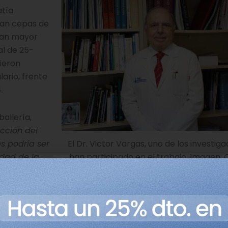
atía
tan cepas de
ían mayor
al de 25-
cieron
lario, frente
.
allería,
cción del
El Dr. Victor Vargas, uno de los investig
es podría ser
han participado en el trabajo. Imagen: 
dad de la
e supondría
ión del
es de personas con hepatitis alcohólica con citolisina posi