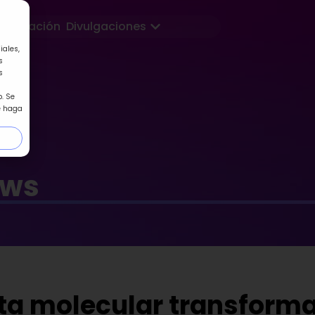
Abrir Divulgaciones
Formación
Divulgaciones
iales,
s
s
. Se
e haga
ews
a molecular transforma