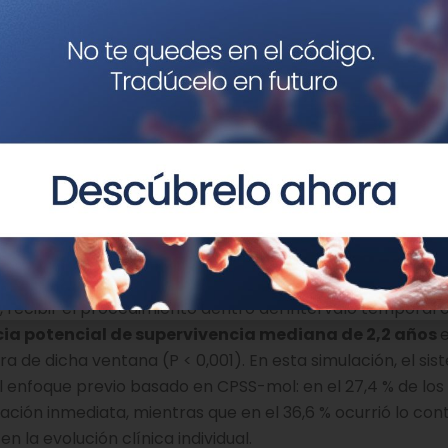
para abordar una de las
s en la leucemia
: cuándo trasplantar
ca crónica debe someterse a un trasplante alogénico de
ué momento hacerlo, es una de las cuestiones más trasc
 la intervención demasiado pronto puede exponer a ries
erla demasiado tarde puede hacer perder la oportunidad 
SS mejoró sustancialmente esta valoración. Entre las 829 
, recibir el procedimiento dentro del intervalo temporal
a potencial de supervivencia mediana de 2,2 años
 de dicha ventana (P < 0,001). En esta simulación, el si
 enfoque previo basado en CPSS-mol: en el 27,4 % de los
ación inmediata, mientras que en el 36,6 % ocurrió lo cont
 la evolución clínica individual.