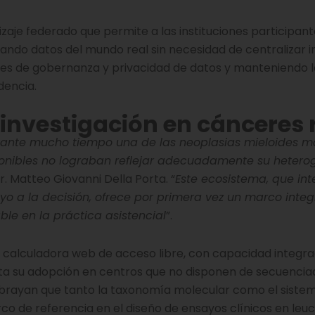
je federado que permite a las instituciones participant
zando datos del mundo real sin necesidad de centralizar 
ales de gobernanza y privacidad de datos y manteniendo l
dencia.
investigación en cánceres 
ante mucho tiempo una de las neoplasias mieloides más
ponibles no lograban reflejar adecuadamente su heter
r. Matteo Giovanni Della Porta. “
Este ecosistema, que int
yo a la decisión, ofrece por primera vez un marco integr
le en la práctica asistencial
”.
a calculadora web de acceso libre, con capacidad integr
lita su adopción en centros que no disponen de secuencia
subrayan que tanto la taxonomía molecular como el siste
o de referencia en el diseño de ensayos clínicos en leu