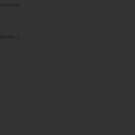
a marcada
kemia. J