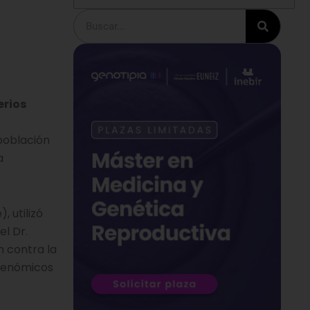
Buscar
erios
población
a
, utilizó
l Dr.
n contra la
 genómicos