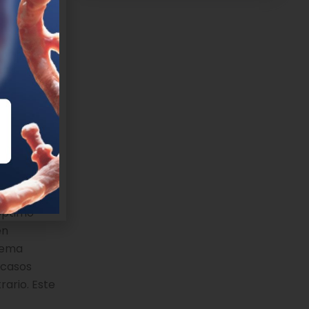
endentes y
gos
de aplicar
personas
 óptimo
en
stema
 casos
rario. Este