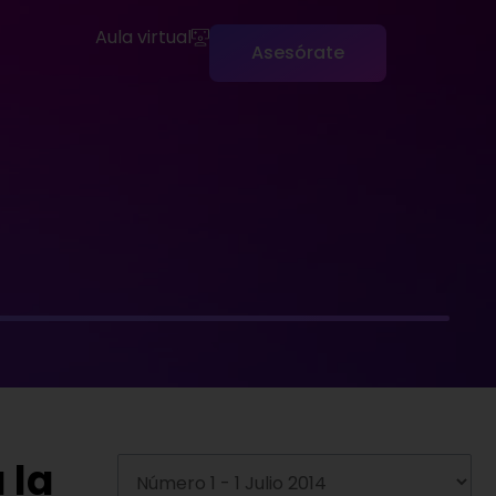
Aula virtual
Asesórate
 la