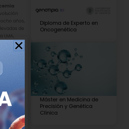
ucemia
volución
 ocho años,
Diploma de Experto en
elevadas de
Oncogenética
la LMA,
tem
lógicos ya
lación
Máster en Medicina de
lugar del
Precisión y Genética
go y el 20
Clínica
ificativa