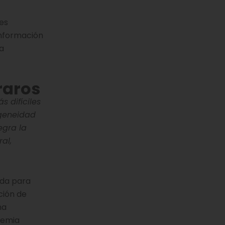
es
información
a
raros
 difíciles
ogeneidad
egra la
al,
ada para
ción de
ma
cemia