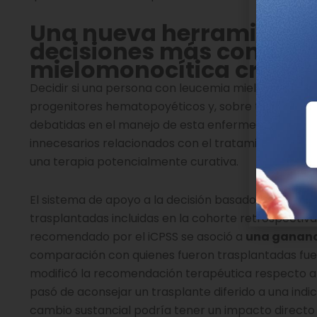
Una nueva herramienta 
decisiones más compleja
mielomonocítica crónica
Decidir si una persona con leucemia mielomonocíti
progenitores hematopoyéticos y, sobre todo, en q
debatidas en el manejo de esta enfermedad. Hacer
innecesarios relacionados con el tratamiento; hac
una terapia potencialmente curativa.
El sistema de apoyo a la decisión basado en el iCP
trasplantadas incluidas en la cohorte retrospectiva
recomendado por el iCPSS se asoció a
una gananci
comparación con quienes fueron trasplantadas fuera
modificó la recomendación terapéutica respecto al
pasó de aconsejar un trasplante diferido a una indic
cambio sustancial podría tener un impacto directo en