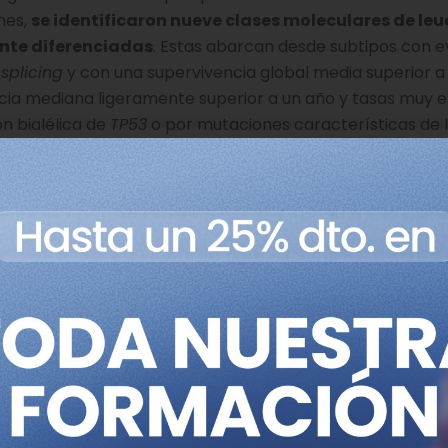
nes,
se identificaron nueve clases moleculares de le
nte diferenciadas
. Estas abarcan desde subtipos con e
e
splicing
y con una supervivencia global media superior a
ncia mediana ligeramente superior a un año y tasas muy 
n bialélica de
TP53
o por mutaciones características de 
y validó el
International CMML Prognostic Scoring Sys
 mutaciones en nueve genes junto con parámetros hemato
clínicos evaluados, el iCPSS demostró una capacidad de
os de riesgo existentes, permitiendo estratificar a la pob
cadas en supervivencia.
e los casos fueron reclasificados al aplicar el iCPSS en 
estratificación, el 35 % pasó a categorías de menor ries
ue el nuevo sistema capta información clínicamente sign