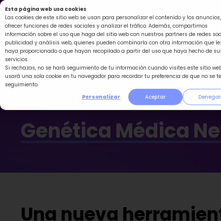
Ir
Esta página web usa cookies
al
Las cookies de este sitio web se usan para personalizar el contenido y los anuncios,
ofrecer funciones de redes sociales y analizar el tráfico. Además, compartimos
contenido
información sobre el uso que haga del sitio web con nuestros partners de redes soc
publicidad y análisis web, quienes pueden combinarla con otra información que le
haya proporcionado o que hayan recopilado a partir del uso que haya hecho de su
servicios.
Si rechazas, no se hará seguimiento de tu información cuando visites este sitio web
usará una sola cookie en tu navegador para recordar tu preferencia de que no se t
seguimiento.
Personalizar
Aceptar
Denegar
Genética Médica N
Una nueva herramient