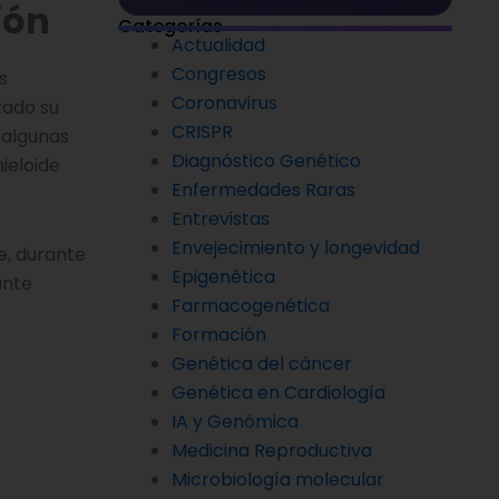
ión
Categorías
Actualidad
Congresos
s
Coronavirus
tado su
CRISPR
: algunas
Diagnóstico Genético
ieloide
Enfermedades Raras
Entrevistas
Envejecimiento y longevidad
e, durante
Epigenética
ante
Farmacogenética
Formación
Genética del cáncer
Genética en Cardiología
IA y Genómica
Medicina Reproductiva
Microbiología molecular