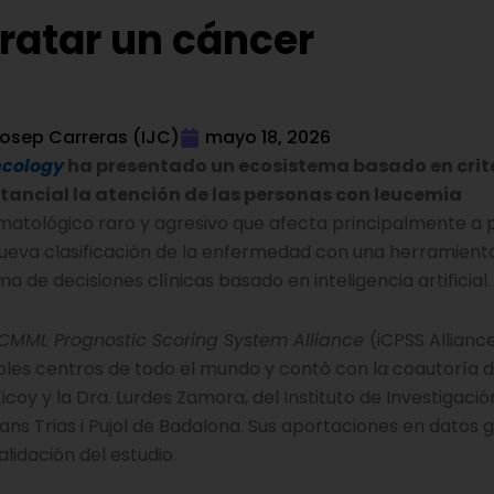
tratar un cáncer
Josep Carreras (IJC)
mayo 18, 2026
ncology
ha presentado un ecosistema basado en crit
ancial la atención de las personas con leucemia
atológico raro y agresivo que afecta principalmente a 
ueva clasificación de la enfermedad con una herramient
de decisiones clínicas basado en inteligencia artificial.
CMML Prognostic Scoring System Alliance
(iCPSS Alliance)
les centros de todo el mundo y contó con la coautoría de
icoy y la Dra. Lurdes Zamora, del Instituto de Investigació
ns Trias i Pujol de Badalona. Sus aportaciones en datos
alidación del estudio.