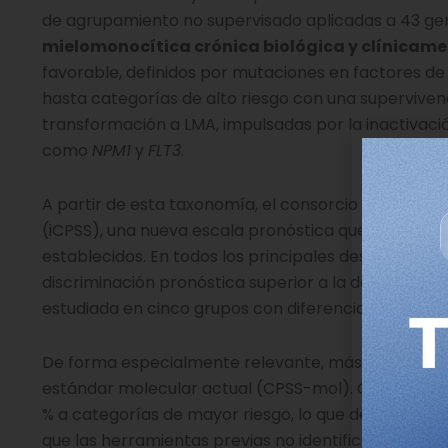
de agrupamiento no supervisado aplicadas a 43 ge
mielomonocítica crónica biológica y clínicame
favorable, definidos por mutaciones en factores d
hasta categorías de alto riesgo con una supervive
transformación a LMA, impulsadas por la inactivació
como
NPM1
y
FLT3
.
A partir de esta taxonomía, el consorcio desarrolló 
(iCPSS), una nueva escala pronóstica que integra
establecidos. En todos los principales desenlaces 
discriminación pronóstica superior a la de los model
estudiada en cinco grupos con diferencias muy mar
De forma especialmente relevante, más de la mitad d
estándar molecular actual (CPSS-mol). Con la nueva 
% a categorías de mayor riesgo, lo que demuestra q
que las herramientas previas no identificaban.