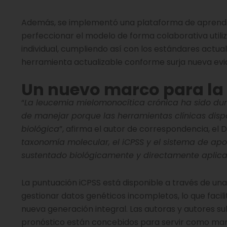
Además, se implementó una plataforma de aprendiza
perfeccionar el modelo de forma colaborativa utili
individual, cumpliendo así con los estándares actu
herramienta actualizable conforme surja nueva evi
Un nuevo marco para la 
“
La leucemia mielomonocítica crónica ha sido dur
de manejar porque las herramientas clínicas dis
biológica
”, afirma el autor de correspondencia, el D
taxonomía molecular, el iCPSS y el sistema de apo
sustentado biológicamente y directamente aplicab
La puntuación iCPSS está disponible a través de un
gestionar datos genéticos incompletos, lo que faci
nueva generación integral. Las autoras y autores 
pronóstico están concebidos para servir como marc