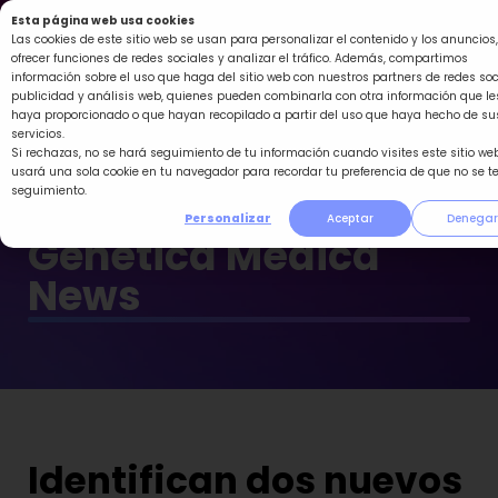
Ir
Esta página web usa cookies
al
Las cookies de este sitio web se usan para personalizar el contenido y los anuncios,
ofrecer funciones de redes sociales y analizar el tráfico. Además, compartimos
contenido
información sobre el uso que haga del sitio web con nuestros partners de redes soc
publicidad y análisis web, quienes pueden combinarla con otra información que le
haya proporcionado o que hayan recopilado a partir del uso que haya hecho de su
servicios.
Si rechazas, no se hará seguimiento de tu información cuando visites este sitio web
usará una sola cookie en tu navegador para recordar tu preferencia de que no se t
seguimiento.
Personalizar
Aceptar
Denegar
Genética Médica
News
Identifican dos nuevos