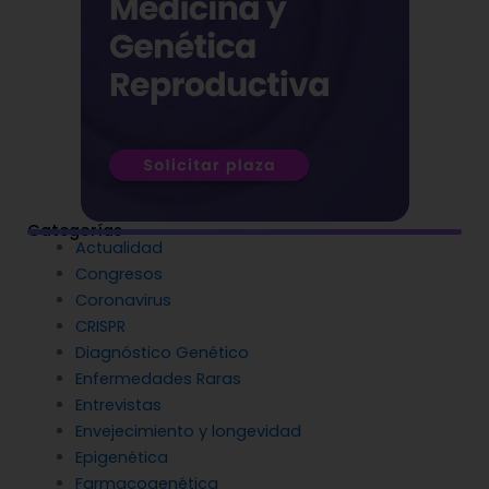
Categorías
Actualidad
Congresos
Coronavirus
CRISPR
Diagnóstico Genético
Enfermedades Raras
Entrevistas
Envejecimiento y longevidad
Epigenética
Farmacogenética