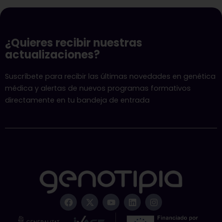
¿Quieres recibir nuestras
actualizaciones?
Suscríbete para recibir las últimas novedades en genética
médica y alertas de nuevos programas formativos
directamente en tu bandeja de entrada
F
X
Y
L
I
a
-
o
i
n
c
t
u
n
s