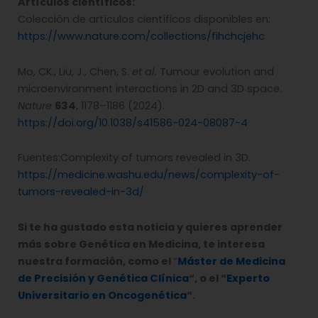
Artículos científicos:
Colección de artículos científicos disponibles en:
https://www.nature.com/collections/fihchcjehc
Mo, CK., Liu, J., Chen, S.
et al.
Tumour evolution and
microenvironment interactions in 2D and 3D space.
Nature
634
, 1178–1186 (2024).
https://doi.org/10.1038/s41586-024-08087-4
Fuentes:Complexity of tumors revealed in 3D.
https://medicine.washu.edu/news/complexity-of-
tumors-revealed-in-3d/
Si te ha gustado esta noticia y quieres aprender
más sobre Genética en Medicina, te interesa
nuestra formación, como el
“
Máster de Medicina
de Precisión y Genética Clínica
“, o el “
Experto
Universitario en Oncogenética
“.