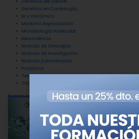
Genética del cáncer
Genética en Cardiología
IA y Genómica
Medicina Reproductiva
Microbiología molecular
Neurociencia
Noticias de Genotipia
Noticias de investigación
Noticias patrocinadas
Proyectos
Terapia Génica
Tratamientos
Cursos relacionados