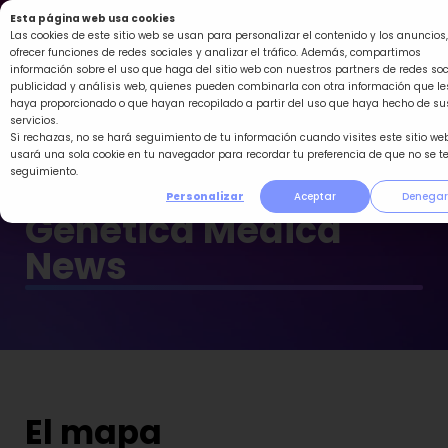
Ir
Esta página web usa cookies
al
Las cookies de este sitio web se usan para personalizar el contenido y los anuncios,
ofrecer funciones de redes sociales y analizar el tráfico. Además, compartimos
contenido
información sobre el uso que haga del sitio web con nuestros partners de redes soc
publicidad y análisis web, quienes pueden combinarla con otra información que le
haya proporcionado o que hayan recopilado a partir del uso que haya hecho de su
servicios.
Si rechazas, no se hará seguimiento de tu información cuando visites este sitio web
usará una sola cookie en tu navegador para recordar tu preferencia de que no se t
seguimiento.
Personalizar
Aceptar
Denegar
Genética Médica
News
El mapa