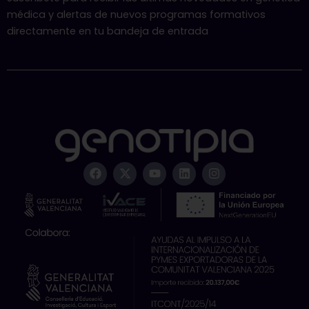
médica y alertas de nuevos programas formativos
directamente en tu bandeja de entrada
F
X
Y
L
I
a
-
o
i
n
c
t
u
n
s
e
w
t
k
t
b
i
u
e
a
o
t
b
d
g
o
t
e
i
r
k
e
n
a
r
m