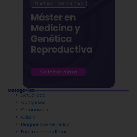
Categorías
Actualidad
Congresos
Coronavirus
CRISPR
Diagnóstico Genético
Enfermedades Raras