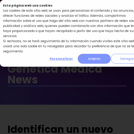
Ir
Esta página web usa cookies
al
Las cookies de este sitio web se usan para personalizar el contenido y los anuncios,
ofrecer funciones de redes sociales y analizar el tráfico. Además, compartimos
contenido
información sobre el uso que haga del sitio web con nuestros partners de redes soc
publicidad y análisis web, quienes pueden combinarla con otra información que le
haya proporcionado o que hayan recopilado a partir del uso que haya hecho de su
servicios.
Si rechazas, no se hará seguimiento de tu información cuando visites este sitio web
usará una sola cookie en tu navegador para recordar tu preferencia de que no se t
seguimiento.
Personalizar
Aceptar
Denegar
Genética Médica
News
Identifican un nuevo