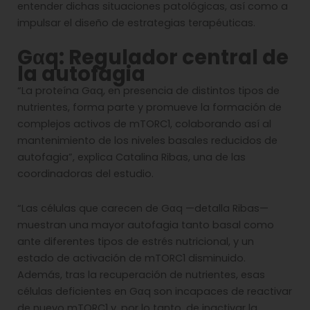
entender dichas situaciones patológicas, así como a
impulsar el diseño de estrategias terapéuticas.
Gαq: Regulador central de
la autofagia
“La proteína Gαq, en presencia de distintos tipos de
nutrientes, forma parte y promueve la formación de
complejos activos de mTORC1, colaborando así al
mantenimiento de los niveles basales reducidos de
autofagia”, explica Catalina Ribas, una de las
coordinadoras del estudio.
“Las células que carecen de Gαq —detalla Ribas—
muestran una mayor autofagia tanto basal como
ante diferentes tipos de estrés nutricional, y un
estado de activación de mTORC1 disminuido.
Además, tras la recuperación de nutrientes, esas
células deficientes en Gαq son incapaces de reactivar
de nuevo mTORC1 y, por lo tanto, de inactivar la