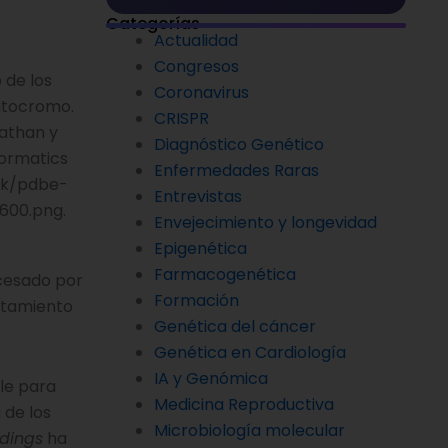
Categorías
Actualidad
Congresos
 de los
Coronavirus
citocromo.
CRISPR
athan y
Diagnóstico Genético
ormatics
Enfermedades Raras
.uk/pdbe-
Entrevistas
600.png.
Envejecimiento y longevidad
Epigenética
Farmacogenética
ocesado por
Formación
ratamiento
Genética del cáncer
Genética en Cardiología
IA y Genómica
le para
Medicina Reproductiva
 de los
Microbiología molecular
edings
ha