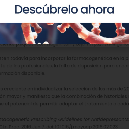
s y resultados de pruebas genéticas tiene el potencial d
iente psiquiátrico. Imagen: Larry Leja. https://www.gen
xisten todavía para incorporar la farmacogenética en la p
e de los profesionales, la falta de disposición para enca
ormación disponible.
s creciente en individualizar la selección de los más de 2
ón mayor y manifiesta que la combinación de historiales
ne el potencial de permitir adaptar el tratamiento a cada
acogenetic Prescribing Guidelines for Antidepressants
Clin Proc. 2016 Jun 7. doi: 10.1016/j.mayocp.2016.02.023