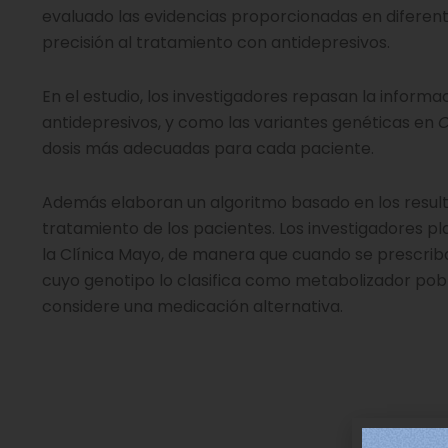
evaluado las evidencias proporcionadas en diferent
precisión al tratamiento con antidepresivos.
En el estudio, los investigadores repasan la infor
antidepresivos, y como las variantes genéticas en
C
dosis más adecuadas para cada paciente.
Además elaboran un algoritmo basado en los resul
tratamiento de los pacientes. Los investigadores pl
la Clínica Mayo, de manera que cuando se prescriba
cuyo genotipo lo clasifica como metabolizador pobr
considere una medicación alternativa.