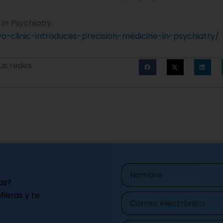
in Psychiatry
.
o-clinic-introduces-precision-medicine-in-psychiatry/
us redes
Nombre
as?
ieras y te
Correo
electrónico