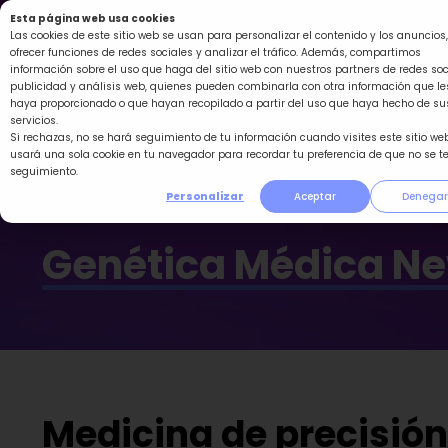
Ir
Esta página web usa cookies
al
Las cookies de este sitio web se usan para personalizar el contenido y los anuncios,
ofrecer funciones de redes sociales y analizar el tráfico. Además, compartimos
contenido
información sobre el uso que haga del sitio web con nuestros partners de redes soc
publicidad y análisis web, quienes pueden combinarla con otra información que le
haya proporcionado o que hayan recopilado a partir del uso que haya hecho de su
servicios.
Si rechazas, no se hará seguimiento de tu información cuando visites este sitio web
usará una sola cookie en tu navegador para recordar tu preferencia de que no se t
seguimiento.
Personalizar
Aceptar
Denegar
Genética Médica N
Medicina de precisión 