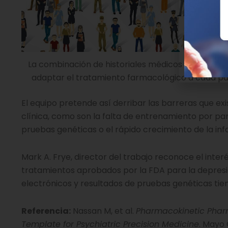
La combinación de historiales médicos electrónico
adaptar el tratamiento farmacológico a cada pac
El equipo pretende así derribar las barreras que e
clínica, como son la falta de entrenamiento por part
pruebas genéticas o el rápido crecimiento de la inf
Mark A. Frye, director del trabajo reconoce el interé
tratamientos aprobados por la FDA para la depresi
electrónicos y resultados de pruebas genéticas tie
Referencia:
Nassan M, et al.
Pharmacokinetic Pharm
Template for Psychiatric Precision Medicine
. Mayo 