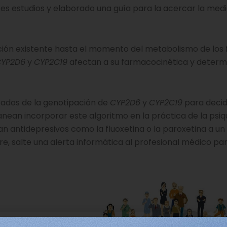
es estudios y elaborado una guía para la acercar la medi
mación existente hasta el momento del metabolismo de lo
YP2D6
y
CYP2C19
afectan a su farmacocinética y determ
tados de la genotipación de
CYP2D6
y
CYP2C19
para decidi
anean incorporar este algoritmo en la práctica de la psiq
n antidepresivos como la fluoxetina o la paroxetina a un
e, salte una alerta informática al profesional médico pa