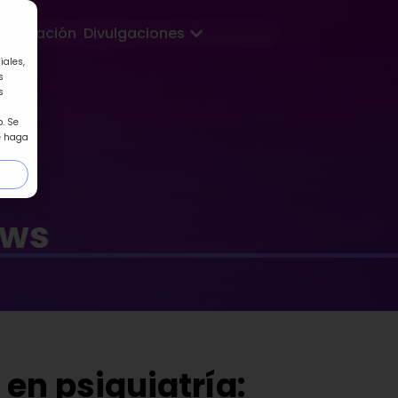
Abrir Divulgaciones
Formación
Divulgaciones
iales,
s
s
. Se
e haga
ews
en psiquiatría: