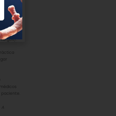
e permitir
ome.gov/.
ráctica
rgar
0
 médicos
 paciente.
: A