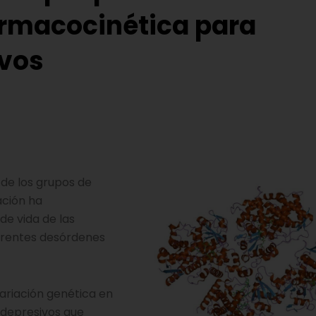
rmacocinética para
ivos
 de los grupos de
ación ha
de vida de las
erentes desórdenes
variación genética en
idepresivos que