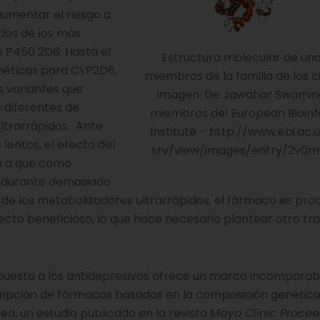
aumentar el riesgo a
, dos de los más
 P450 2D6. Hasta el
Estructura molecular de uno
néticas para CYP2D6,
miembros de la familia de los 
s variantes que
Imagen: De Jawahar Swamin
s diferentes de
miembros del European Bioinf
ltrarrápidos. Ante
Institute – http://www.ebi.ac
lentos, el efecto del
srv/view/images/entry/2v0m
do a que como
 durante demasiado
o de los metabolizadores ultrarrápidos, el fármaco es pr
fecto beneficioso, lo que hace necesario plantear otro t
espuesta a los antidepresivos ofrece un marco incomparab
ripción de fármacos basados en la composición genética
dea, un estudio publicado en la revista
Mayo Clinic Proce