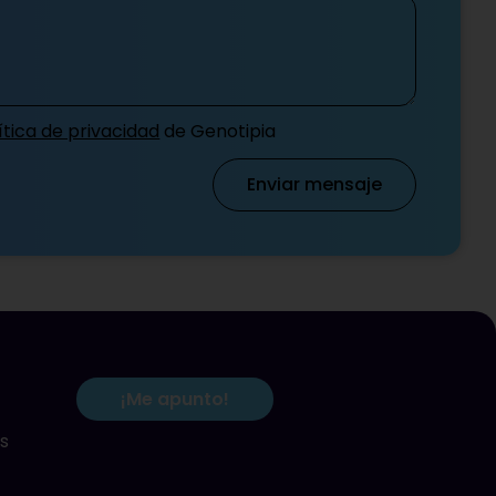
ítica de privacidad
de Genotipia
Enviar mensaje
¡Me apunto!
s