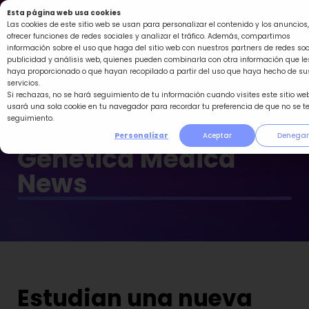
Ir
Esta página web usa cookies
al
Las cookies de este sitio web se usan para personalizar el contenido y los anuncios,
ofrecer funciones de redes sociales y analizar el tráfico. Además, compartimos
contenido
información sobre el uso que haga del sitio web con nuestros partners de redes soc
publicidad y análisis web, quienes pueden combinarla con otra información que le
haya proporcionado o que hayan recopilado a partir del uso que haya hecho de su
servicios.
Si rechazas, no se hará seguimiento de tu información cuando visites este sitio web
usará una sola cookie en tu navegador para recordar tu preferencia de que no se t
seguimiento.
Personalizar
Aceptar
Denegar
Genética Médica
News
Estudian una nueva