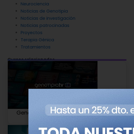
Neurociencia
Noticias de Genotipia
Noticias de investigación
Noticias patrocinadas
Proyectos
Terapia Génica
Tratamientos
Cursos relacionados
Genotipia TV