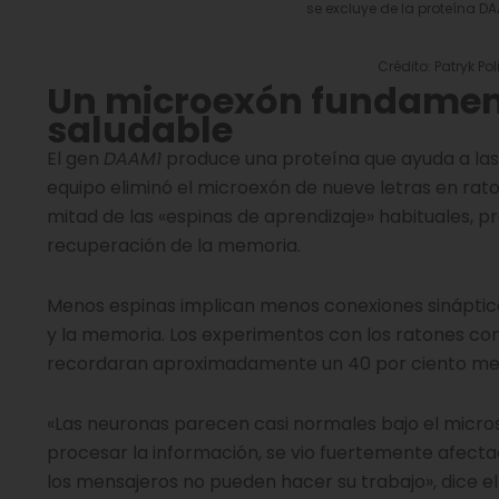
se excluye de la proteína 
Crédito: Patryk P
Un microexón fundament
saludable
El gen
DAAM1
produce una proteína que ayuda a las
equipo eliminó el microexón de nueve letras en rato
mitad de las «espinas de aprendizaje» habituales, p
recuperación de la memoria.
Menos espinas implican menos conexiones sinápticas
y la memoria. Los experimentos con los ratones con
recordaran aproximadamente un 40 por ciento men
«Las neuronas parecen casi normales bajo el micros
procesar la información, se vio fuertemente afecta
los mensajeros no pueden hacer su trabajo», dice el 