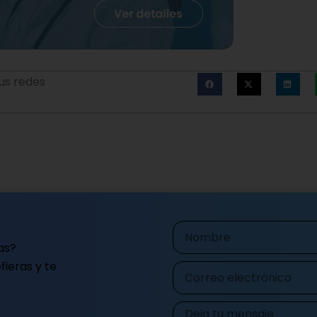
us redes
Nombre
as?
ieras y te
Correo
electrónico
Mensaje