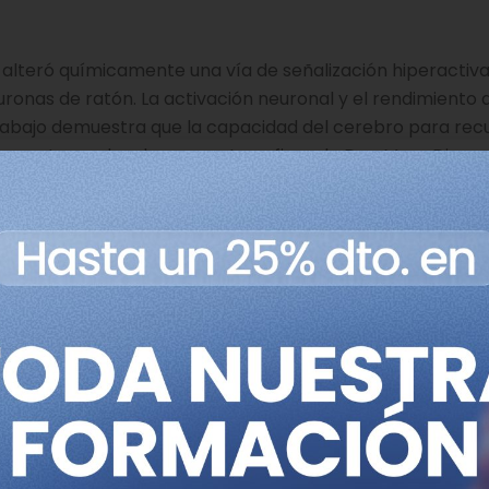
 alteró químicamente una vía de señalización hiperactiv
uronas de ratón. La activación neuronal y el rendimiento d
abajo demuestra que la capacidad del cerebro para rec
erruptor molecular correcto», afirma la Dra. Mara Dierss
e Regulación Genómica.
escatar la función cognitiva es solo una prueba de princip
ia, aunque ya existen inhibidores aprobados similares a l
gran potencial, pero es demasiado pronto para hablar de 
xón está conservada
 estar relacionada con
je
viene de la observación de su conservación evolutiva. E