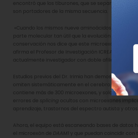
encontró que los tiburones, que se separaron de l
son portadores de la misma secuencia.
«Cuando los mismos nueve aminoácidos aparecen t
parte molecular tan útil que la evolución se ha nega
conservación nos dice que este microexón es un eng
afirma el Profesor de Investigación ICREA Manuel Iri
actualmente investigador con doble afiliación ent
Estudios previos del Dr. Irimia han demostrado que
omiten sistemáticamente en el cerebro de las pers
contiene más de 300 microexones, y solo un puñado 
errores de
splicing
ocultos con microexones implic
aprendizaje, trastornos del espectro autista y otros
Ahora, el equipo está escaneando bases de datos 
el microexón de
DAAM1
y que puedan coincidir con t