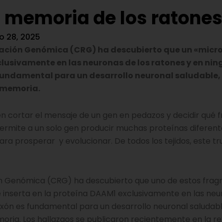
la memoria de los ratone
 28, 2025
ulación Genómica (CRG) ha descubierto que un «micr
lusivamente en las neuronas de los ratones y en nin
s fundamental para un desarrollo neuronal saludable,
a memoria.
en cortar el mensaje de un gen en pedazos y decidir qué
rmite a un solo gen producir muchas proteínas diferente
ra prosperar y evolucionar. De todos los tejidos, este t
ón Genómica (CRG) ha descubierto que uno de estos frag
 inserta en la proteína DAAM1 exclusivamente en las neu
oexón es fundamental para un desarrollo neuronal saludab
oria. Los hallazgos se publicaron recientemente en la re