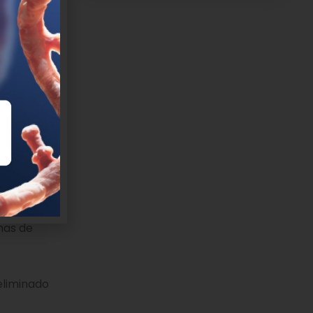
e años,
endo una
 nivel de
recuerdos»,
 CRG y es
n Genómica.
onas se
mano
ue los
mas de
eliminado