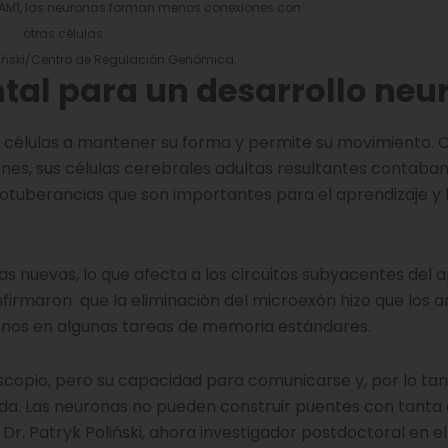
DAAM1, las neuronas forman menos conexiones con
otras células.
oliński/Centro de Regulación Genómica.
al para un desarrollo neu
 células a mantener su forma y permite su movimiento. 
nes, sus células cerebrales adultas resultantes contaban
rotuberancias que son importantes para el aprendizaje y 
 nuevas, lo que afecta a los circuitos subyacentes del a
firmaron que la eliminación del microexón hizo que los 
os en algunas tareas de memoria estándares.
copio, pero su capacidad para comunicarse y, por lo tan
da. Las neuronas no pueden construir puentes con tanta e
Dr. Patryk Poliński, ahora investigador postdoctoral en e