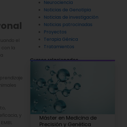
Neurociencia
Noticias de Genotipia
Noticias de investigación
ronal
Noticias patrocinadas
Proyectos
Terapia Génica
Cuando el
Tratamientos
 con la
la
Cursos relacionados
prendizaje
animales
to,
ficacia, y
Máster en Medicina de
l EMBL
Precisión y Genética