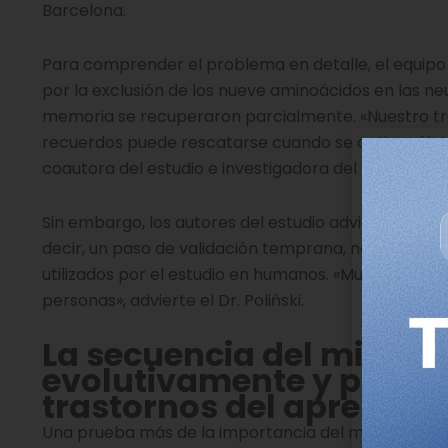
Barcelona.
Para comprender el problema en detalle, el equipo
por la exclusión de los nueve aminoácidos en las ne
memoria se recuperaron parcialmente. «Nuestro tr
recuerdos puede rescatarse cuando se activa el int
coautora del estudio e investigadora del Centro d
Sin embargo, los autores del estudio advierten que r
decir, un paso de validación temprana, no una terap
utilizados por el estudio en humanos. «Muestra un 
personas», advierte el Dr. Poliński.
La secuencia del microe
evolutivamente y podría
trastornos del aprendiza
Una prueba más de la importancia del microexón pro