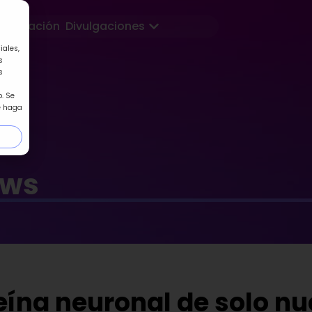
Abrir Divulgaciones
Formación
Divulgaciones
iales,
s
s
. Se
e haga
ews
eína neuronal de solo n