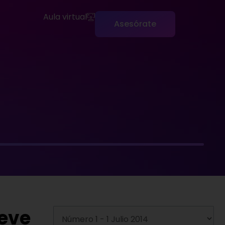
Aula virtual
Asesórate
ueve