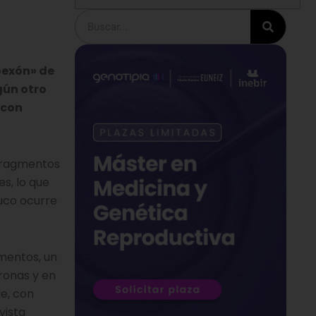
s
Buscar
oexón» de
gún otro
 con
 fragmentos
s, lo que
ruco ocurre
mentos, un
ronas y en
le, con
vista