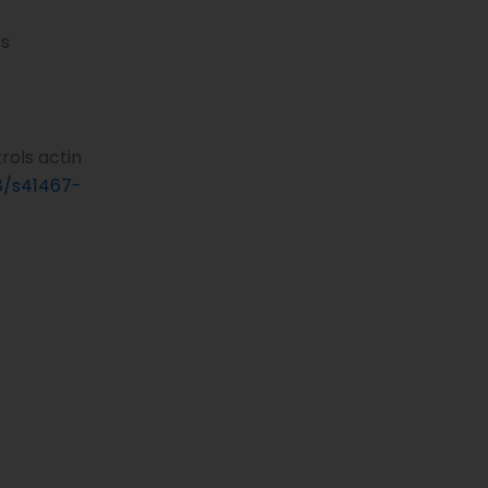
es
rols actin
38/s41467-