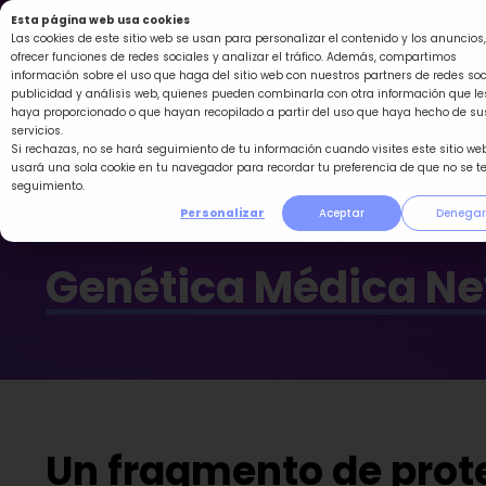
Ir
Esta página web usa cookies
al
Las cookies de este sitio web se usan para personalizar el contenido y los anuncios,
ofrecer funciones de redes sociales y analizar el tráfico. Además, compartimos
contenido
información sobre el uso que haga del sitio web con nuestros partners de redes soc
publicidad y análisis web, quienes pueden combinarla con otra información que le
haya proporcionado o que hayan recopilado a partir del uso que haya hecho de su
servicios.
Si rechazas, no se hará seguimiento de tu información cuando visites este sitio web
usará una sola cookie en tu navegador para recordar tu preferencia de que no se t
seguimiento.
Personalizar
Aceptar
Denegar
Genética Médica N
Un fragmento de prot