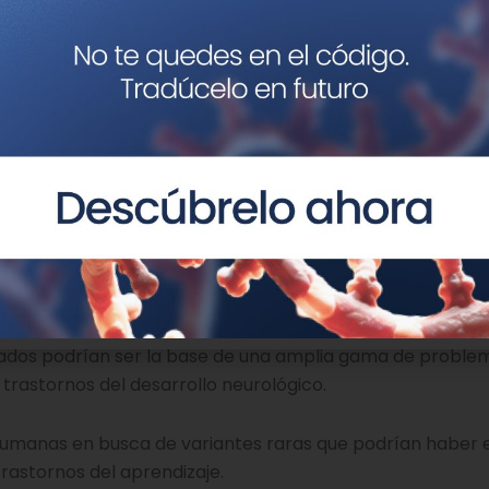
os antepasados de los humanos hace cientos de millones d
anto en los tiburones como en los humanos, estamos vi
do a jugar con ella durante casi 500 millones de años. Ese
ranaje crítico que ayuda a las neuronas a conectar los 
mia, coautor del estudio que llevó a cabo el estudio en el
re la Universidad Pompeu Fabra y el Centro de Regulació
 un gran conjunto de microexones específicos de las neur
onas con trastorno del espectro autista. El cerebro hu
han sido estudiados en detalle. Los autores sospechan q
ados podrían ser la base de una amplia gama de proble
 trastornos del desarrollo neurológico.
humanas en busca de variantes raras que podrían haber 
rastornos del aprendizaje.