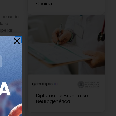
Clínica
a causada
e la
uperar
en,
io, es
os
las
Diploma de Experto en
Neurogenética
l estudio