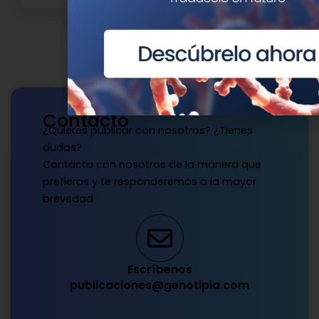
Contacto
¿Quieres publicar con nosotros? ¿Tienes
dudas?
Contacta con nosotros de la manera que
prefieras y te responderemos a la mayor
brevedad.
Escríbenos
publicaciones@genotipia.com