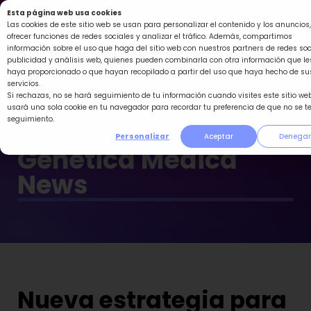
Ir
Esta página web usa cookies
al
Las cookies de este sitio web se usan para personalizar el contenido y los anuncios,
ofrecer funciones de redes sociales y analizar el tráfico. Además, compartimos
contenido
información sobre el uso que haga del sitio web con nuestros partners de redes soc
publicidad y análisis web, quienes pueden combinarla con otra información que le
haya proporcionado o que hayan recopilado a partir del uso que haya hecho de su
servicios.
Si rechazas, no se hará seguimiento de tu información cuando visites este sitio web
usará una sola cookie en tu navegador para recordar tu preferencia de que no se t
seguimiento.
Personalizar
Aceptar
Denegar
Genética Médica
News
Nueva estrategia para