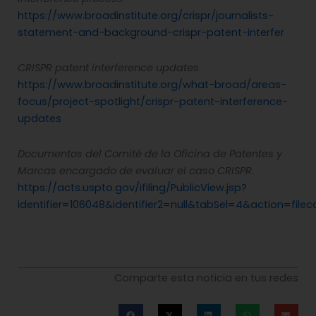
https://www.broadinstitute.org/crispr/journalists-
statement-and-background-crispr-patent-interfer
CRISPR patent interference updates
.
https://www.broadinstitute.org/what-broad/areas-
focus/project-spotlight/crispr-patent-interference-
updates
Documentos del Comité de la Oficina de Patentes y
Marcas encargado de evaluar el caso CRISPR.
https://acts.uspto.gov/ifiling/PublicView.jsp?
identifier=106048&identifier2=null&tabSel=4&action=file
Comparte esta noticia en tus redes