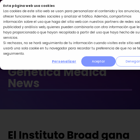
Ir
Esta página web usa cookies
al
Las cookies de este sitio web se usan para personalizar el contenido y los anuncios,
ofrecer funciones de redes sociales y analizar el tráfico. Además, compartimos
contenido
información sobre el uso que haga del sitio web con nuestros partners de redes soc
publicidad y análisis web, quienes pueden combinarla con otra información que le
haya proporcionado o que hayan recopilado a partir del uso que haya hecho de su
servicios.
Si rechazas, no se hará seguimiento de tu información cuando visites este sitio web
usará una sola cookie en tu navegador para recordar tu preferencia de que no se t
seguimiento.
Personalizar
Aceptar
Denegar
Genética Médica
News
El Instituto Broad gana