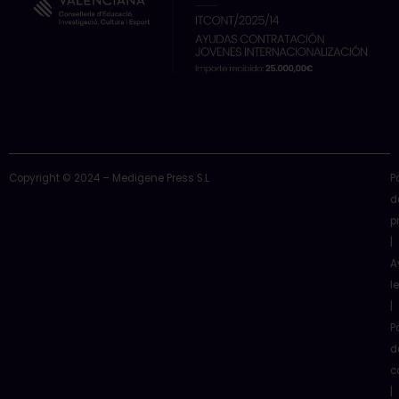
Copyright © 2024 – Medigene Press S.L
P
d
p
|
A
l
|
P
d
c
|