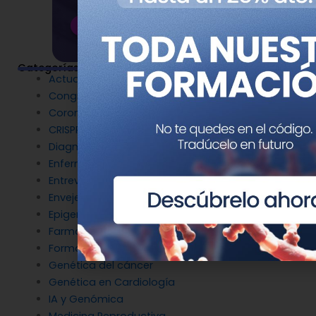
Categorías
Actualidad
Congresos
Coronavirus
CRISPR
Diagnóstico Genético
Enfermedades Raras
Entrevistas
Envejecimiento y longevidad
Epigenética
Farmacogenética
Formación
Genética del cáncer
Genética en Cardiología
IA y Genómica
Medicina Reproductiva