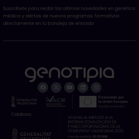
Suscríbete para recibir las últimas novedades en genética
médica y alertas de nuevos programas formativos
directamente en tu bandeja de entrada
F
X
Y
L
I
a
-
o
i
n
c
t
u
n
s
e
w
t
k
t
b
i
u
e
a
o
t
b
d
g
o
t
e
i
r
k
e
n
a
r
m