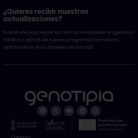
¿Quieres recibir nuestras
actualizaciones?
Suscríbete para recibir las últimas novedades en genética
médica y alertas de nuevos programas formativos
directamente en tu bandeja de entrada
F
X
Y
L
I
a
-
o
i
n
c
t
u
n
s
e
w
t
k
t
b
i
u
e
a
o
t
b
d
g