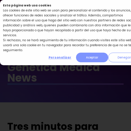
Ir
Esta página web usa cookies
al
Las cookies de este sitio web se usan para personalizar el contenido y los anuncios,
ofrecer funciones de redes sociales y analizar el tráfico. Además, compartimos
contenido
información sobre el uso que haga del sitio web con nuestros partners de redes soc
publicidad y análisis web, quienes pueden combinarla con otra información que le
haya proporcionado o que hayan recopilado a partir del uso que haya hecho de su
servicios.
Si rechazas, no se hará seguimiento de tu información cuando visites este sitio web
usará una sola cookie en tu navegador para recordar tu preferencia de que no se t
seguimiento.
Personalizar
Aceptar
Denegar
Genética Médica
News
Tres minutos para