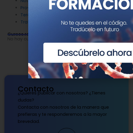
Noticias patrocinadas
Proyectos
Terapia Génica
Tratamientos
Cursos relacionados
No hay cursos relacionados o imágenes disponibles.
Contacto
¿Quieres publicar con nosotros? ¿Tienes
dudas?
Contacta con nosotros de la manera que
prefieras y te responderemos a la mayor
brevedad.