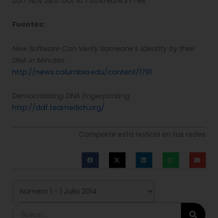
2017 Nov 28;6. doi: 10.7554/eLife.27798.
Fuentes:
New Software Can Verify Someone’s Identity by their
DNA in Minutes
.
http://news.columbia.edu/content/1791
Democratizing DNA fingerprinting
.
http://ddf.teamerlich.org/
Comparte esta noticia en tus redes
Buscar