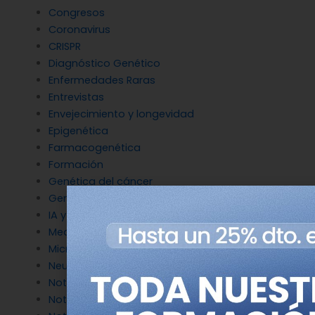
Congresos
Coronavirus
CRISPR
Diagnóstico Genético
Enfermedades Raras
Entrevistas
Envejecimiento y longevidad
Epigenética
Farmacogenética
Formación
Genética del cáncer
Genética en Cardiología
IA y Genómica
Medicina Reproductiva
Microbiología molecular
Neurociencia
Noticias de Genotipia
Noticias de investigación