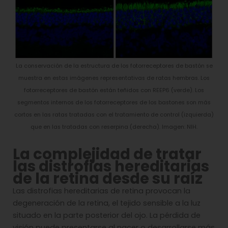
La conservación de la estructura de los fotorreceptores de bastón se
muestra en estas imágenes representativas de ratas hembras. Los
fotorreceptores de bastón están teñidos con REEP6 (verde). Los
segmentos internos de los fotorreceptores de los bastones son más
cortos en las ratas tratadas con el tratamiento de control (izquierda)
que en las tratadas con reserpina (derecha). Imagen: NIH.
La complejidad de tratar
las distrofias hereditarias
de la retina desde su raíz
Las distrofias hereditarias de retina provocan la
degeneración de la retina, el tejido sensible a la luz
situado en la parte posterior del ojo. La pérdida de
visión puede presentarse al nacer o desarrollarse más