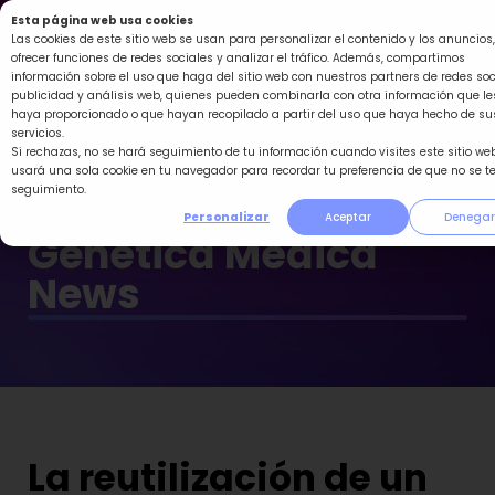
Ir
Esta página web usa cookies
al
Las cookies de este sitio web se usan para personalizar el contenido y los anuncios,
ofrecer funciones de redes sociales y analizar el tráfico. Además, compartimos
contenido
información sobre el uso que haga del sitio web con nuestros partners de redes soc
publicidad y análisis web, quienes pueden combinarla con otra información que le
haya proporcionado o que hayan recopilado a partir del uso que haya hecho de su
servicios.
Si rechazas, no se hará seguimiento de tu información cuando visites este sitio web
usará una sola cookie en tu navegador para recordar tu preferencia de que no se t
seguimiento.
Personalizar
Aceptar
Denegar
Genética Médica
News
La reutilización de un