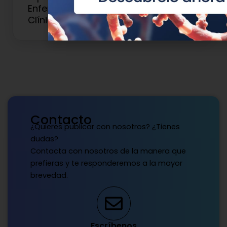
Enfermedades Raras y Genética
Clínica
Contacto
¿Quieres publicar con nosotros? ¿Tienes
dudas?
Contacta con nosotros de la manera que
prefieras y te responderemos a la mayor
brevedad.
Escríbenos