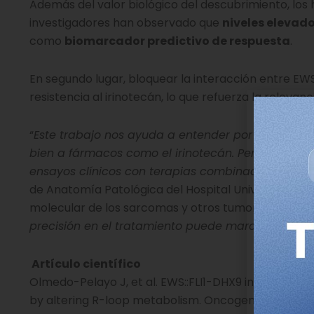
Además del valor biológico del descubrimiento, los 
investigadores han observado que
niveles elevad
como
biomarcador predictivo de respuesta
.
En segundo lugar, bloquear la interacción entre EWS
resistencia al irinotecán, lo que refuerza la relevanc
“
Este trabajo nos ayuda a entender por qué alg
bien a fármacos como el irinotecán. Pero, sobre to
ensayos clínicos con terapias combinadas más rac
de Anatomía Patológica del Hospital Universitario V
molecular de los sarcomas y otros tumores” del IBiS.
precisión en el tratamiento puede marcar una dife
Artículo científico
Olmedo-Pelayo J, et al. EWS::FLI1-DHX9 interaction
by altering R-loop metabolism. Oncogene. 2025 Jul 