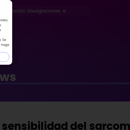
Abrir Divulgaciones
Formación
Divulgaciones
iales,
s
s
. Se
e haga
ews
sensibilidad del sarcom