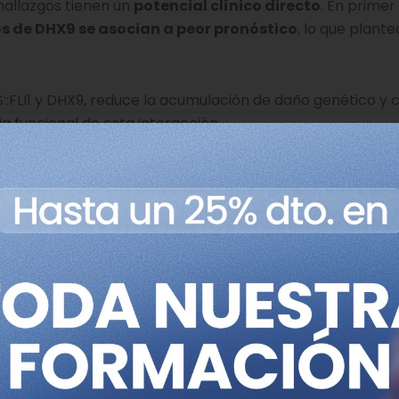
hallazgos tienen un
potencial clínico directo
. En primer 
os de DHX9 se asocian a peor pronóstico
, lo que plante
::FLI1 y DHX9, reduce la acumulación de daño genético y 
ia funcional de esta interacción.
unos pacientes con sarcoma de Ewing responden especi
do, nos da pistas para estratificar mejor a los paciente
ionales y dirigidas
”, afirma el Dr. Enrique de Álava, jefe 
irgen del Rocío e investigador responsable del grupo “Pa
 “
En un tumor tan complejo y agresivo como este, gan
rencia real en la supervivencia
.”
 promotes Ewing sarcoma sensitivity to DNA topoisomeras
28. doi:
10.1038/s41388-025-03496-9
.