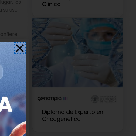
lugar, los
Clínica
a su uso
confiere
almente
s y diseñar
del Servicio
tología
ar
Diploma de Experto en
Oncogenética
e 1 poisons