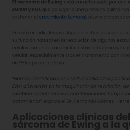
El sarcoma de Ewing
está caracterizado por una
EWSR1
y
FLI1
, que da lugar a una proteína quimérica
sostener el
crecimiento tumoral
, altera procesos c
En este estudio, los investigadores han descubierto
su función natural en la resolución de algunas es
células tumorales acumulan estas estructuras, lo q
celular, especialmente tras el tratamiento con irino
de R-loops en la célula.
“
Hemos identificado una vulnerabilidad específic
Esta alteración en la maquinaria de resolución de R
también sugiere nuevas combinaciones terapéutica
tratamiento
”, explica el Dr. Fernando Gómez-Herrero
Aplicaciones clínicas
del
sarcoma de Ewing a la q