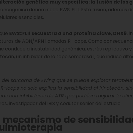
alteración genética muy específica: la fusión de los 
 oncogénica denominada EWS::FLI1. Esta fusión, además de 
elulares esenciales.
 que
EWS::FLI1 secuestra a una proteína clave, DHX9
, 
tructuras de ADN/ARN llamadas R-loops. Como consecuencia
ue conduce a inestabilidad genómica, estrés replicativo 
tecán, un inhibidor de la topoisomerasa I, que induce alto
a del sarcoma de Ewing que se puede explotar terapéu
-loops no solo explica la sensibilidad al irinotecán, si
s con inhibidores de ATR que podrían mejorar la efica
s, investigador del IBiS y coautor senior del estudio.
 mecanismo de sensibilida
uimioterapia