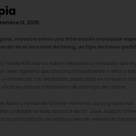
pia
tiembre 12, 2025
gene
, muestra cómo una interacción molecular espe
tecán en el sarcoma de Ewing, un tipo de tumor pediá
IBiS) ha identificado un nuevo mecanismo molecular que exp
or óseo agresivo que afecta principalmente a niños y ad
 irinotecán. Los resultados, publicados en la revista
On
 eficaces para el tratamiento de este tipo de cáncer.
ue de Álava y Fernando Gómez-Herreros, cuyos grupos han
n codirigido la tesis doctoral del Dr. José Joaquín Olm
 la participación de instituciones de referencia naciona