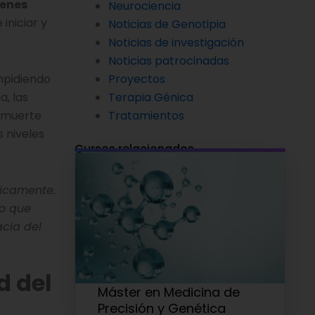
genes
Neurociencia
iniciar y
Noticias de Genotipia
Noticias de investigación
Noticias patrocinadas
Proyectos
impidiendo
Terapia Génica
, las
Tratamientos
y muerte
s niveles
Cursos relacionados
ticamente.
no que
cia del
d del
Máster en Medicina de
Precisión y Genética