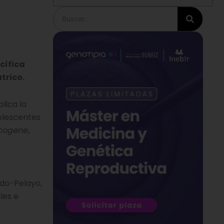
Buscar
cífica
trico.
lica la
olescentes
cogene
,
edo-Pelayo,
les e