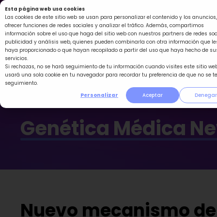
Ir
Esta página web usa cookies
al
Las cookies de este sitio web se usan para personalizar el contenido y los anuncios,
ofrecer funciones de redes sociales y analizar el tráfico. Además, compartimos
contenido
información sobre el uso que haga del sitio web con nuestros partners de redes soc
publicidad y análisis web, quienes pueden combinarla con otra información que le
haya proporcionado o que hayan recopilado a partir del uso que haya hecho de su
servicios.
Si rechazas, no se hará seguimiento de tu información cuando visites este sitio web
usará una sola cookie en tu navegador para recordar tu preferencia de que no se t
seguimiento.
Personalizar
Aceptar
Denegar
Genética Médica N
Nuevo mecanismo de 