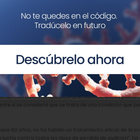
na conversación normal.
eguridad y tolerabilidad de las terapias, sin que se dete
as para la pérdida auditiva
e
la terapia génica puede restaurar la pérdida audit
nte vía para el desarrollo de terapias para esta condició
sponder a tratamientos farmacológicos y las opciones de
na aproximación terapéutica alternativa efectiva puede l
nte si se considera que se trata de una condición que p
ace 60 años, no ha habido un tratamiento eficaz de la so
 lucha contra todos los tipos de pérdida de audición”, h