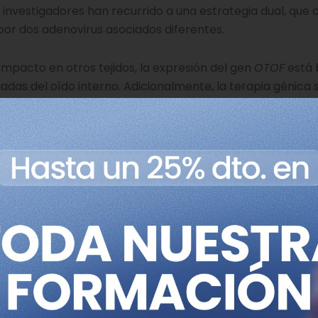
s investigadores han recurrido a una estrategia dual, que 
 por dos adenovirus asociados diferentes.
 impacto en otros tejidos, la expresión del gen
OTOF
está 
iadas del oído interno. Adicionalmente, la terapia génica 
e un dispositivo o procedimiento específico.
derivan en mejoras en la
oras significativas en la audición.
 recibió AK-OTOF, un niño de 11 años con hipoacusia profu
 administración de la terapia. Los investigadores reportar
 frecuencias evaluadas, alcanzando umbrales de 65 a 20 d
os seis niños tratados experimentaron una reducción nota
 mejoras espectaculares en la percepción del habla y e