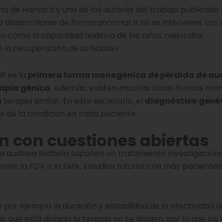
ina de Harvard y uno de los autores del trabajo publicado
de desarrollarse de forma anormal si no se interviene. Los
to cómo la capacidad auditiva de los niños mejoraba
la recuperación de su habla.»
OF
es la
primera forma monogénica de pérdida de au
rapia génica
. Además, existen muchas otras formas mo
terapia similar. En este escenario, el
diagnóstico gené
as de la condición en cada paciente.
n con cuestiones abiertas
 auditiva todavía suponen un tratamiento investigaciona
omo la FDA o la EMA. Estudios futuros con más paciente
or ejemplo la duración y estabilidad de la efectividad d
as que está dirigida la terapia no se dividen, por lo que las