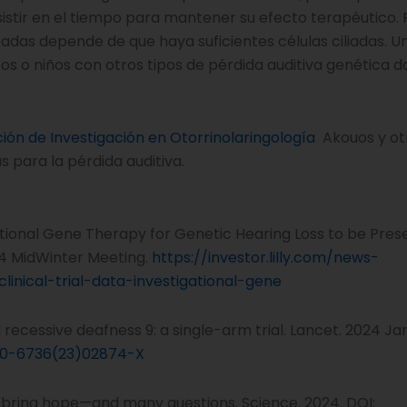
istir en el tiempo para mantener su efecto terapéutico. 
tadas depende de que haya suficientes células ciliadas. U
ltos o niños con otros tipos de pérdida auditiva genética 
ión de Investigación en Otorrinolaringología
Akouos y ot
 para la pérdida auditiva.
igational Gene Therapy for Genetic Hearing Loss to be Pres
24 MidWinter Meeting.
https://investor.lilly.com/news-
linical-trial-data-investigational-gene
recessive deafness 9: a single-arm trial. Lancet. 2024 Ja
0140-6736(23)02874-X
r bring hope—and many questions. Science. 2024. DOI: