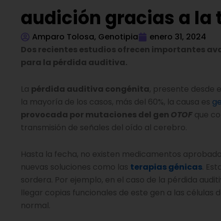
audición gracias a la
Amparo Tolosa, Genotipia
enero 31, 2024
Dos recientes estudios ofrecen importantes av
para la pérdida auditiva.
La
pérdida auditiva congénita
, presente desde e
la mayoría de los casos, más del 60%, la causa es
ge
provocada por mutaciones del gen
OTOF
que com
transmisión de señales del oído al cerebro.
Hasta la fecha, no existen medicamentos aprobados p
nuevas soluciones como las
terapias génicas
. Es
sordera. Por ejemplo, en el caso de la pérdida aud
llegar copias funcionales de este gen a las células
normal.