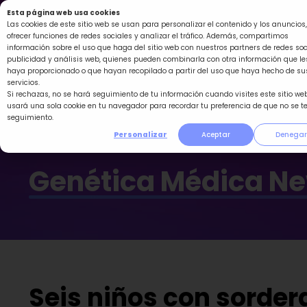
Ir
Esta página web usa cookies
al
Las cookies de este sitio web se usan para personalizar el contenido y los anuncios,
ofrecer funciones de redes sociales y analizar el tráfico. Además, compartimos
contenido
información sobre el uso que haga del sitio web con nuestros partners de redes soc
publicidad y análisis web, quienes pueden combinarla con otra información que le
haya proporcionado o que hayan recopilado a partir del uso que haya hecho de su
servicios.
Si rechazas, no se hará seguimiento de tu información cuando visites este sitio web
usará una sola cookie en tu navegador para recordar tu preferencia de que no se t
seguimiento.
Personalizar
Aceptar
Denegar
Genética Médica N
Seis niños con sorder