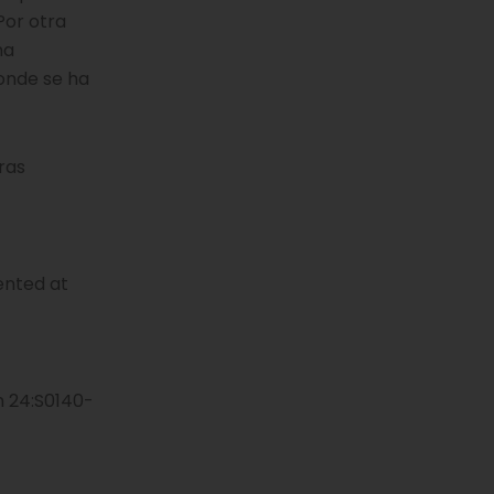
Por otra
na
donde se ha
ras
ented at
n 24:S0140-