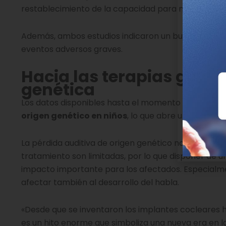
restablecimiento de la capacidad para mantener u
Además, ambos estudios indicaron un buen nivel de s
eventos adversos graves.
Hacia las terapias génic
genética
Los datos disponibles hasta el momento indican qu
origen genético en niños
, lo que abre una importa
La pérdida auditiva de origen genético no suele re
tratamiento son limitadas, por lo que disponer de u
impacto importante para los afectados. Especialme
afectar también al desarrollo del habla.
«Desde que se inventaron los implantes cocleares h
es un hito enorme que simboliza una nueva era en la