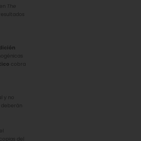
 en
The
 resultados
dición
nogénicas
tico
cobra
l y no
s deberán
el
 copias del