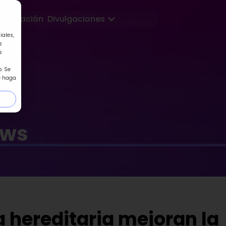
Abrir Divulgaciones
Formación
Divulgaciones
iales,
s
s
. Se
e haga
ews
a hereditaria mejoran la