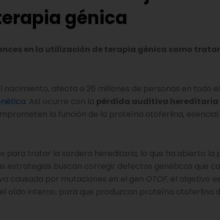
 terapia génica
ances en la utilización de terapia génica como trat
l nacimiento, afecta a 26 millones de personas en todo e
nética
. Así ocurre con la
pérdida auditiva hereditaria
prometen la función de la proteína otoferlina, esencial
ara tratar la sordera hereditaria, lo que ha abierto la 
tas estrategias buscan corregir defectos genéticos que c
itiva causada por mutaciones en el gen
OTOF
, el objetivo 
 del oído interno, para que produzcan proteína otoferlina