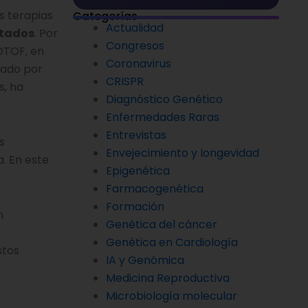
s terapias
Categorías
Actualidad
atados
. Por
Congresos
-OTOF, en
Coronavirus
zado por
CRISPR
s, ha
Diagnóstico Genético
Enfermedades Raras
Entrevistas
s
Envejecimiento y longevidad
. En este
Epigenética
Farmacogenética
Formación
n
Genética del cáncer
Genética en Cardiología
stos
IA y Genómica
Medicina Reproductiva
Microbiología molecular