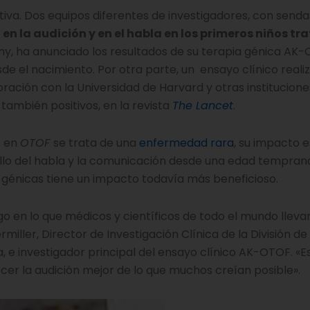
a. Dos equipos diferentes de investigadores, con senda
en la audición y en el habla en los primeros niños tr
pany, ha anunciado los resultados de su terapia génica AK
sde el nacimiento. Por otra parte, un ensayo clínico reali
ración con la Universidad de Harvard y otras institucione
también positivos, en la revista
The Lancet
.
s en
OTOF
se trata de una
enfermedad rara
, su impacto e
llo del habla y la comunicación desde una edad temprana
 génicas tiene un impacto todavía más beneficioso.
lgo en lo que médicos y científicos de todo el mundo lleva
ller, Director de Investigación Clínica de la División de
fia, e investigador principal del ensayo clínico AK-OTOF. «E
cer la audición mejor de lo que muchos creían posible».