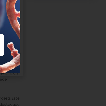
ctaran
iva de
n.
levar a un
uede
rdera. Este
a destacado