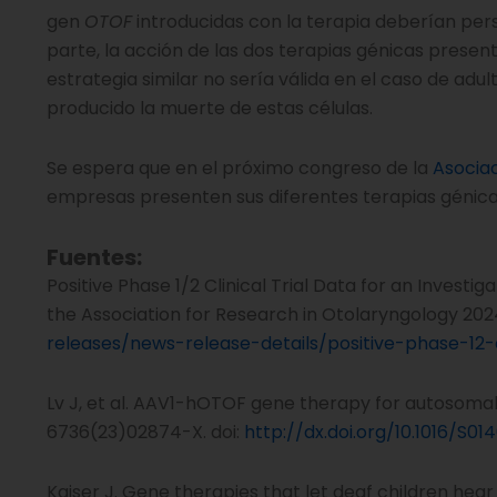
gen
OTOF
introducidas con la terapia deberían pers
parte, la acción de las dos terapias génicas presen
estrategia similar no sería válida en el caso de adu
producido la muerte de estas células.
Se espera que en el próximo congreso de la
Asociac
empresas presenten sus diferentes terapias génicas
Fuentes:
Positive Phase 1/2 Clinical Trial Data for an Invest
the Association for Research in Otolaryngology 20
releases/news-release-details/positive-phase-12-c
Lv J, et al. AAV1-hOTOF gene therapy for autosomal 
6736(23)02874-X. doi:
http://dx.doi.org/10.1016/S
Kaiser J. Gene therapies that let deaf children hea