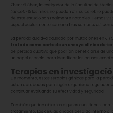
Zhen-Yi Chen, investigador de la Facultad de Medic
Lancet
. «Si los niños no pueden oír, su cerebro pue
de este estudio son realmente notables. Hemos vis
espectacularmente semana tras semana, así como 
La pérdida auditiva causada por mutaciones en
OT
tratada como parte de un ensayo clínico de te
de pérdida auditiva que podrían beneficiarse de una 
un papel esencial para identificar las causas exact
Terapias en investigació
De momento, estas terapias génicas para la pérdida
están aprobadas por ningún organismo regulador c
continuar evaluando su efectividad y seguridad.
También quedan abiertas algunas cuestiones, como p
tratamiento. Las células ciliadas del oído interno a l