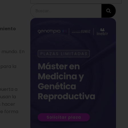
Buscar
amiento
l mundo. En
 para la
puerta a
ausan la
es hacer
 de forma