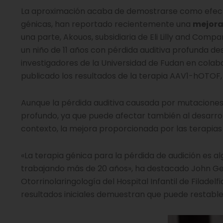
La aproximación acaba de demostrarse como efectiv
génicas, han reportado recientemente una
mejora 
una parte, Akouos, subsidiaria de Eli Lilly and Com
un niño de 11 años con pérdida auditiva profunda de
investigadores de la Universidad de Fudan en colabo
publicado los resultados de la terapia AAV1-hOTOF, 
Aunque la pérdida auditiva causada por mutacione
profundo, ya que puede afectar también al desarro
contexto, la mejora proporcionada por las terapias
«La terapia génica para la pérdida de audición es a
trabajando más de 20 años», ha destacado John Germi
Otorrinolaringología del Hospital Infantil de Filadel
resultados iniciales demuestran que puede restable