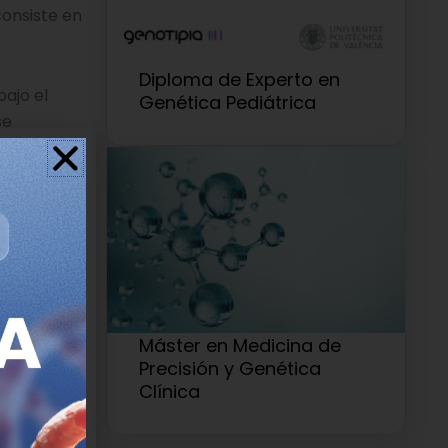
consiste en
Diploma de Experto en
bajo el
Genética Pediátrica
se
nda de
on que, en
Máster en Medicina de
B HL.
Precisión y Genética
Clínica
ble en los
l