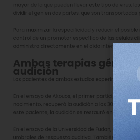
mayor de la que pueden llevar este tipo de virus, lo
dividir el gen en dos partes, que son transportadas
Para maximizar la especificidad y reducir el posible
control de un promotor específico de las células cil
administra directamente en el oído interno mediant
Ambas terapias génicas 
audición
Los pacientes de ambos estudios experimentaron mej
En el ensayo de Akouos, el primer participante que
nacimiento, recuperó la audición a los 30 días de la
este paciente, la audición se restauró en todas las
En el ensayo de la Universidad de Fudan, cinco de l
umbrales de respuesta auditiva. También mostraron