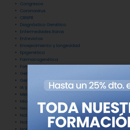
Congresos
Coronavirus
CRISPR
Diagnóstico Genético
Enfermedades Raras
Entrevistas
Envejecimiento y longevidad
Epigenética
Farmacogenética
Formación
Genética del cáncer
Genética en Cardiología
IA y Genómica
Medicina Reproductiva
Microbiología molecular
Neurociencia
Noticias de Genotipia
Noticias de investigación
Noticias patrocinadas