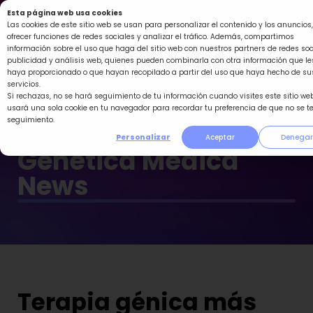
Ir
Esta página web usa cookies
al
Las cookies de este sitio web se usan para personalizar el contenido y los anuncios,
ofrecer funciones de redes sociales y analizar el tráfico. Además, compartimos
contenido
información sobre el uso que haga del sitio web con nuestros partners de redes soc
publicidad y análisis web, quienes pueden combinarla con otra información que le
haya proporcionado o que hayan recopilado a partir del uso que haya hecho de su
servicios.
Si rechazas, no se hará seguimiento de tu información cuando visites este sitio web
usará una sola cookie en tu navegador para recordar tu preferencia de que no se t
seguimiento.
Personalizar
Aceptar
Denegar
Genética Médica
News
Terapia génica más