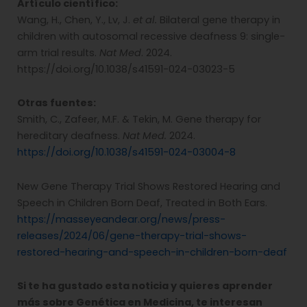
Artículo científico:
Wang, H., Chen, Y., Lv, J.
et al.
Bilateral gene therapy in
children with autosomal recessive deafness 9: single-
arm trial results.
Nat Med
. 2024.
https://doi.org/10.1038/s41591-024-03023-5
Otras fuentes:
Smith, C., Zafeer, M.F. & Tekin, M. Gene therapy for
hereditary deafness.
Nat Med.
2024.
https://doi.org/10.1038/s41591-024-03004-8
New Gene Therapy Trial Shows Restored Hearing and
Speech in Children Born Deaf, Treated in Both Ears.
https://masseyeandear.org/news/press-
releases/2024/06/gene-therapy-trial-shows-
restored-hearing-and-speech-in-children-born-deaf
Si te ha gustado esta noticia y quieres aprender
más sobre Genética en Medicina, te interesan