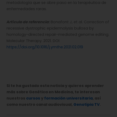
metodología que se abre paso en la terapéutica de
enfermedades raras.
Artículo de referencia:
Bonafont J, et al. Correction of
recessive dystrophic epidermolysis bullosa by
homology-directed repair-mediated genome editing.
Molecular Therapy. 2021. DOI:
https://doi.org/10.1016/j.ymthe.2021.02.019
Si te ha gustado esta noticia y quieres aprender
más sobre Genética en Medicina, te interesan
nuestros
cursos
y
formación universitaria
, así
como nuestro canal audiovisual,
Genotipia TV
.