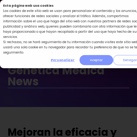
Ir
Esta página web usa cookies
al
Las cookies de este sitio web se usan para personalizar el contenido y los anuncios,
ofrecer funciones de redes sociales y analizar el tráfico. Además, compartimos
contenido
información sobre el uso que haga del sitio web con nuestros partners de redes soc
publicidad y análisis web, quienes pueden combinarla con otra información que le
haya proporcionado o que hayan recopilado a partir del uso que haya hecho de su
servicios.
Si rechazas, no se hará seguimiento de tu información cuando visites este sitio web
usará una sola cookie en tu navegador para recordar tu preferencia de que no se t
seguimiento.
Personalizar
Aceptar
Denegar
Genética Médica
News
Mejoran la eficacia y