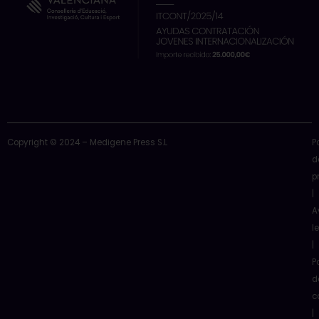
Copyright © 2024 – Medigene Press S.L
P
d
p
|
A
l
|
P
d
c
|