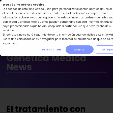
Ir
Esta página web usa cookies
al
Las cookies de este sitio web se usan para personalizar el contenido y los anuncios,
ofrecer funciones de redes sociales y analizar el tráfico. Además, compartimos
contenido
información sobre el uso que haga del sitio web con nuestros partners de redes soc
publicidad y análisis web, quienes pueden combinarla con otra información que le
haya proporcionado o que hayan recopilado a partir del uso que haya hecho de su
servicios.
Si rechazas, no se hará seguimiento de tu información cuando visites este sitio web
usará una sola cookie en tu navegador para recordar tu preferencia de que no se t
seguimiento.
Personalizar
Aceptar
Denegar
Genética Médica
News
El tratamiento con