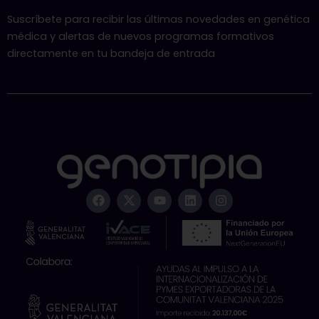
Suscríbete para recibir las últimas novedades en genética
médica y alertas de nuevos programas formativos
directamente en tu bandeja de entrada
F
X
Y
L
I
a
-
o
i
n
c
t
u
n
s
e
w
t
k
t
b
i
u
e
a
o
t
b
d
g
o
t
e
i
r
k
e
n
a
r
m