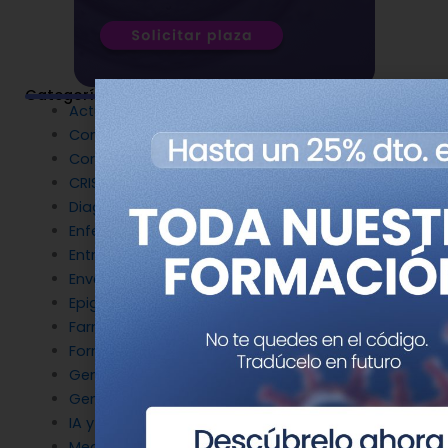
Categorías
Actualidad
Congresos
Coronavirus
CRISPR
Diagnóstico Genético
Enfermedades Raras
Entrevistas
Envejecimiento y longevidad
Epigenética
Farmacogenética
Formación
Genética del cáncer
Genética en Cardiología
IA y Genómica
Medicina Reproductiva