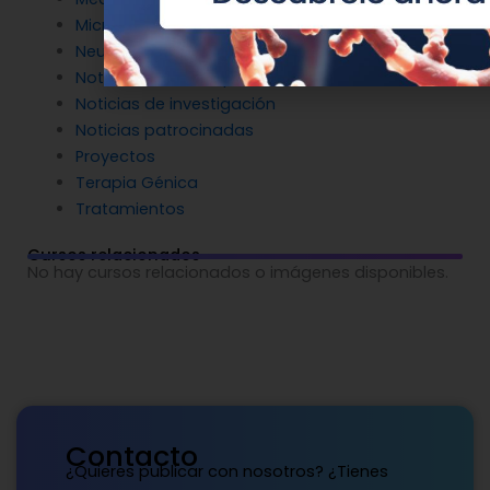
Microbiología molecular
Neurociencia
Noticias de Genotipia
Noticias de investigación
Noticias patrocinadas
Proyectos
Terapia Génica
Tratamientos
Cursos relacionados
No hay cursos relacionados o imágenes disponibles.
Contacto
¿Quieres publicar con nosotros? ¿Tienes