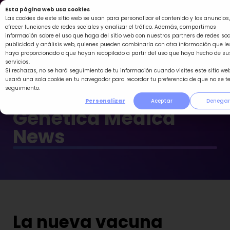
Ir
Esta página web usa cookies
al
Las cookies de este sitio web se usan para personalizar el contenido y los anuncios,
ofrecer funciones de redes sociales y analizar el tráfico. Además, compartimos
contenido
información sobre el uso que haga del sitio web con nuestros partners de redes soc
publicidad y análisis web, quienes pueden combinarla con otra información que le
haya proporcionado o que hayan recopilado a partir del uso que haya hecho de su
servicios.
Si rechazas, no se hará seguimiento de tu información cuando visites este sitio web
usará una sola cookie en tu navegador para recordar tu preferencia de que no se t
seguimiento.
Personalizar
Aceptar
Denegar
Genética Médica
News
La nueva vacuna