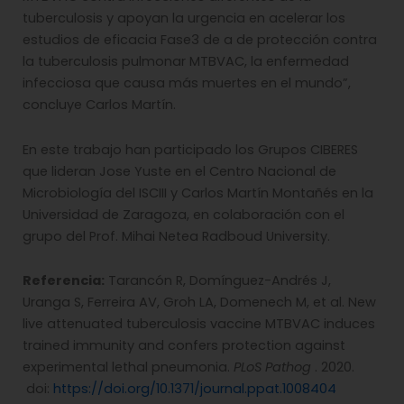
tuberculosis y apoyan la urgencia en acelerar los
estudios de eficacia Fase3 de a de protección contra
la tuberculosis pulmonar MTBVAC, la enfermedad
infecciosa que causa más muertes en el mundo”,
concluye Carlos Martín.
En este trabajo han participado los Grupos CIBERES
que lideran Jose Yuste en el Centro Nacional de
Microbiología del ISCIII y Carlos Martín Montañés en la
Universidad de Zaragoza, en colaboración con el
grupo del Prof. Mihai Netea Radboud University.
Referencia:
Tarancón R, Domínguez-Andrés J,
Uranga S, Ferreira AV, Groh LA, Domenech M, et al. New
live attenuated tuberculosis vaccine MTBVAC induces
trained immunity and confers protection against
experimental lethal pneumonia.
PLoS Pathog
. 2020.
doi:
https://doi.org/10.1371/journal.ppat.1008404