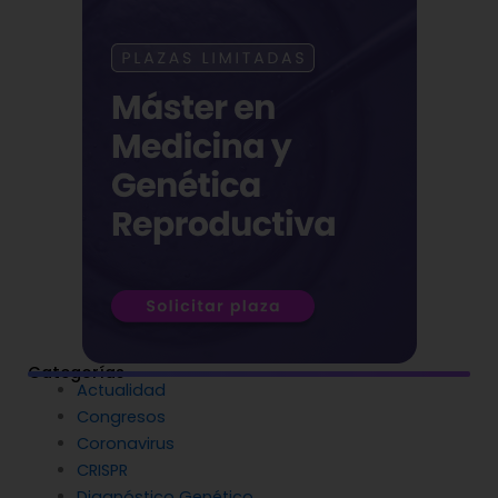
Categorías
Actualidad
Congresos
Coronavirus
CRISPR
Diagnóstico Genético